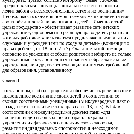
культурных правах, согласно которому «семье... должны
предоставляться... помощь... пока на ее ответственности
лежит забота о несамостоятельных детях и их воспитании».
Необходимость оказания помощи семьям «в выполнении ими
своих обязанностей по воспитанию детей». Именно с этой
целью государство «обеспечивает развитие сети детских
учреждений», одновременно реализуя право детей, родители
которых работают, «пользоваться предназначенными для них
службами и учреждениями по уходу за детьми» (Конвенция о
правах ребенка, ст. 18, п.п. 2 и 3). Оказание такой помощи
основано на уважении свободы родителей выбирать не только
учрежденные государственными властями образовательные
учреждения, но и другие, отвечающие минимуму требований
для образования, установленному
Слайд 8
государством; свободы родителей обеспечивать религиозное и
нравственное воспитание своих детей в соответствии со
своими собственными убеждениями (Международный пакт о
гражданских и политических правах, ст. 13, п. 3). В РФ в
соответствии с международными документами «для
воспитания детей дошкольного возраста, охраны и
укрепления их физического и психического здоровья,
развития индивидуальных способностей и необходимой
коррекции нарушений развития этих детей в помощь семье