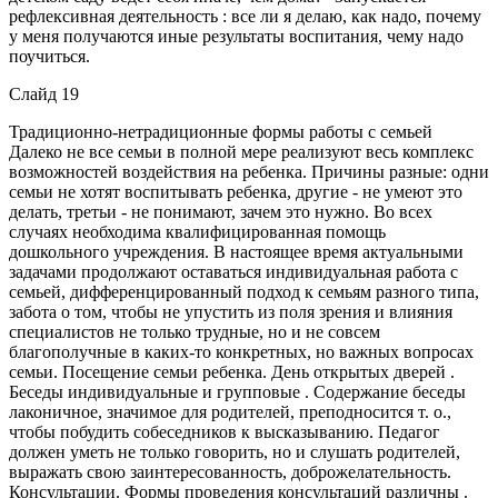
рефлексивная деятельность : все ли я делаю, как надо, почему
у меня получаются иные результаты воспитания, чему надо
поучиться.
Слайд 19
Традиционно-нетрадиционные формы работы с семьей
Далеко не все семьи в полной мере реализуют весь комплекс
возможностей воздействия на ребенка. Причины разные: одни
семьи не хотят воспитывать ребенка, другие - не умеют это
делать, третьи - не понимают, зачем это нужно. Во всех
случаях необходима квалифицированная помощь
дошкольного учреждения. В настоящее время актуальными
задачами продолжают оставаться индивидуальная работа с
семьей, дифференцированный подход к семьям разного типа,
забота о том, чтобы не упустить из поля зрения и влияния
специалистов не только трудные, но и не совсем
благополучные в каких-то конкретных, но важных вопросах
семьи. Посещение семьи ребенка. День открытых дверей .
Беседы индивидуальные и групповые . Содержание беседы
лаконичное, значимое для родителей, преподносится т. о.,
чтобы побудить собеседников к высказыванию. Педагог
должен уметь не только говорить, но и слушать родителей,
выражать свою заинтересованность, доброжелательность.
Консультации. Формы проведения консультаций различны .