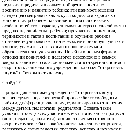
педагога и родителя в совместной деятельности по
воспитанию и развитию ребенка: эти взаимоотношения
следует рассматривать как искусство диалога взрослых с
конкретным ребенком на основе знания психических
особенностей его возраста, учитывая интересы, способности и
предшествующий опыт ребенка; проявление понимания,
терпимости и такта в воспитании и обучении ребенка,
стремление учитывать его интересы, не игнорируя чувства и
эмоции; уважительные взаимоотношения семьи и
образовательного учреждения. Перейти к новым формам
отношений родителей и педагогов невозможно в рамках
закрытого детского сада: он должен стать открытой системой :
открытость дошкольного учреждения включает "открытость
внутрь" и "открытость наружу".
Слайд 17
Придать дошкольному учреждению " открытость внутрь"
значит сделать педагогический процесс более свободным,
гибким, дифференцированным, гуманизировать отношения
между детьми, педагогами, родителями. Создать такие
условия, чтобы у всех участников воспитательного процесса
(дети, педагоги, родители) возникала личная готовность
открыть самого себя в какой-то деятельности, мероприятии,
рассказать о своих радостях, тревогах, успехах и неудачах и