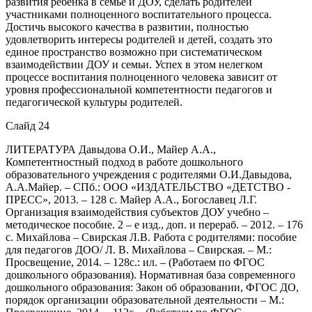
развития ребенка в семье и ДОУ, сделать родителей
участниками полноценного воспитательного процесса.
Достичь высокого качества в развитии, полностью
удовлетворить интересы родителей и детей, создать это
единое пространство возможно при систематическом
взаимодействии ДОУ и семьи. Успех в этом нелегком
процессе воспитания полноценного человека зависит от
уровня профессиональной компетентности педагогов и
педагогической культуры родителей.
Слайд 24
ЛИТЕРАТУРА Давыдова О.И., Майер А.А.,
Компетентностный подход в работе дошкольного
образовательного учреждения с родителями О.И.Давыдова,
А.А.Майер. – СПб.: ООО «ИЗДАТЕЛЬСТВО «ДЕТСТВО -
ПРЕСС», 2013. – 128 с. Майер А.А., Богославец Л.Г.
Организация взаимодействия субъектов ДОУ учебно –
методическое пособие. 2 – е изд., доп. и перераб. – 2012. – 176
с. Михайлова – Свирская Л.В. Работа с родителями: пособие
для педагогов ДОО/ Л. В. Михайлова – Свирская. – М.:
Просвещение, 2014. – 128с.: ил. – (Работаем по ФГОС
дошкольного образования). Нормативная база современного
дошкольного образования: Закон об образовании, ФГОС ДО,
порядок организации образовательной деятельности – М.: