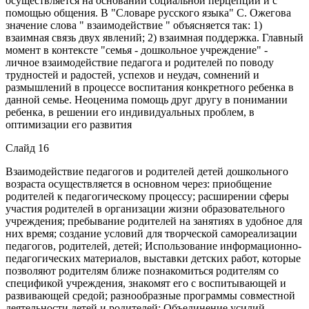
осуществляется на основании социальной перцепции и с
помощью общения. В "Словаре русского языка" С. Ожегова
значение слова " взаимодействие " объясняется так: 1)
взаимная связь двух явлений; 2) взаимная поддержка. Главный
момент в контексте "семья - дошкольное учреждение" -
личное взаимодействие педагога и родителей по поводу
трудностей и радостей, успехов и неудач, сомнений и
размышлений в процессе воспитания конкретного ребенка в
данной семье. Неоценима помощь друг другу в понимании
ребенка, в решении его индивидуальных проблем, в
оптимизации его развития
Слайд 16
Взаимодействие педагогов и родителей детей дошкольного
возраста осуществляется в основном через: приобщение
родителей к педагогическому процессу; расширении сферы
участия родителей в организации жизни образовательного
учреждения; пребывание родителей на занятиях в удобное для
них время; создание условий для творческой самореализации
педагогов, родителей, детей; Использование информационно-
педагогических материалов, выставки детских работ, которые
позволяют родителям ближе познакомиться родителям со
спецификой учреждения, знакомят его с воспитывающей и
развивающей средой; разнообразные программы совместной
деятельности детей и родителей; Объединение усилий