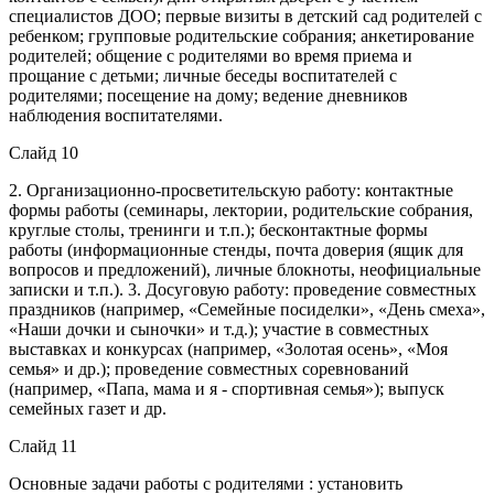
специалистов ДОО; первые визиты в детский сад родителей с
ребенком; групповые родительские собрания; анкетирование
родителей; общение с родителями во время приема и
прощание с детьми; личные беседы воспитателей с
родителями; посещение на дому; ведение дневников
наблюдения воспитателями.
Слайд 10
2. Организационно-просветительскую работу: контактные
формы работы (семинары, лектории, родительские собрания,
круглые столы, тренинги и т.п.); бесконтактные формы
работы (информационные стенды, почта доверия (ящик для
вопросов и предложений), личные блокноты, неофициальные
записки и т.п.). 3. Досуговую работу: проведение совместных
праздников (например, «Семейные посиделки», «День смеха»,
«Наши дочки и сыночки» и т.д.); участие в совместных
выставках и конкурсах (например, «Золотая осень», «Моя
семья» и др.); проведение совместных соревнований
(например, «Папа, мама и я - спортивная семья»); выпуск
семейных газет и др.
Слайд 11
Основные задачи работы с родителями : установить