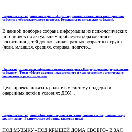
Родительские собрания как одна из форм поддержки психологического здоровья
субъектов образовательного процесса. Конспекты родительских собраний.
В данной подборке собрана информация из психологических
источников по актуальным проблемам образования и
воспитания детей дошкольников разных возрастных групп
(ясли, младшая, средняя, старшая, подгото...
Проект родительского собрания в рамках конкурса «Нетрадиционное родительское
собрание». Тема: «Место духовно-нравственного и художественно-эстетического
воспитания в развитии детей»
Цель проекта показать родителям систему поддержки
одаренных детей в условиях ДОУ....
Родительское собрание «Как хорошо, что есть семья, которая от бед любых везде
хранит меня». Родительское собрание. (деловая игра)
ПОД МУЗЫКУ «ПОД КРЫШЕЙ ДОМА СВОЕГО» В ЗАЛ