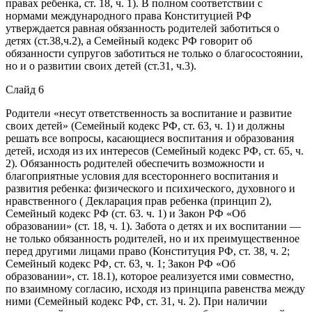
правах ребенка, ст. 18, ч. 1). В полном соответствии с
нормами международного права Конституцией РФ
утверждается равная обязанность родителей заботиться о
детях (ст.38,ч.2), а Семейный кодекс РФ говорит об
обязанности супругов заботиться не только о благосостоянии,
но и о развитии своих детей (ст.31, ч.3).
Слайд 6
Родители «несут ответственность за воспитание и развитие
своих детей» (Семейный кодекс РФ, ст. 63, ч. 1) и должны
решать все вопросы, касающиеся воспитания и образования
детей, исходя из их интересов (Семейный кодекс РФ, ст. 65, ч.
2). Обязанность родителей обеспечить возможности и
благоприятные условия для всестороннего воспитания и
развития ребенка: физического и психического, духовного и
нравственного ( Декларация прав ребенка (принцип 2),
Семейный кодекс РФ (ст. 63. ч. 1) и Закон РФ «Об
образовании» (ст. 18, ч. 1). Забота о детях и их воспитании —
не только обязанность родителей, но и их преимущественное
перед другими лицами право (Конституция РФ, ст. 38, ч. 2;
Семейный кодекс РФ, ст. 63, ч. 1; Закон РФ «Об
образовании», ст. 18.1), которое реализуется ими совместно,
по взаимному согласию, исходя из принципа равенства между
ними (Семейный кодекс РФ, ст. 31, ч. 2). При наличии