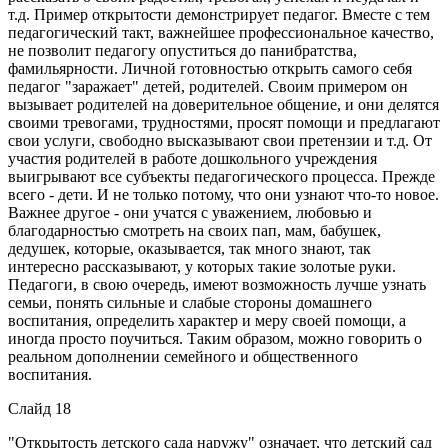
т.д. Пример открытости демонстрирует педагог. Вместе с тем
педагогический такт, важнейшее профессиональное качество,
не позволит педагогу опуститься до панибратства,
фамильярности. Личной готовностью открыть самого себя
педагог "заражает" детей, родителей. Своим примером он
вызывает родителей на доверительное общение, и они делятся
своими тревогами, трудностями, просят помощи и предлагают
свои услуги, свободно высказывают свои претензии и т.д. От
участия родителей в работе дошкольного учреждения
выигрывают все субъекты педагогического процесса. Прежде
всего - дети. И не только потому, что они узнают что-то новое.
Важнее другое - они учатся с уважением, любовью и
благодарностью смотреть на своих пап, мам, бабушек,
дедушек, которые, оказывается, так много знают, так
интересно рассказывают, у которых такие золотые руки.
Педагоги, в свою очередь, имеют возможность лучше узнать
семьи, понять сильные и слабые стороны домашнего
воспитания, определить характер и меру своей помощи, а
иногда просто поучиться. Таким образом, можно говорить о
реальном дополнении семейного и общественного
воспитания.
Слайд 18
"Открытость детского сада наружу" означает, что детский сад