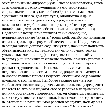
открыт влияниям микросоциума , своего микрорайона, готов
сотрудничать с расположенными на его территории
социальными институтами: общеобразовательная школа,
музыкальная школа, дом культуры, библиотека и др. В
условиях открытого детского сада родители имеют
возможность в удобное для них время прийти в группу,
понаблюдать, чем занят ребенок, поиграть с детьми и т.д.
Педагоги не всегда приветствуют такие свободные,
незапланированные "визиты" родителей, ошибочно принимая
их за контроль, проверку своей деятельности. Но родители,
наблюдая жизнь детского сада "изнутри", начинают понимать
объективность многих трудностей (мало игрушек, тесная
умывальная комната и др.), и тогда вместо претензий к
педагогу у них возникает желание помочь, принять участие в
улучшении условий воспитания в группе. А это - первые
ростки сотрудничества . Познакомившись с реальным
педагогическим процессом в группе, родители заимствуют
наиболее удачные приемы педагога, обогащают содержание
домашнего воспитания. Наиболее важным результатом
свободного посещения родителями дошкольного учреждения
является то, что они изучают своего ребенка в непривычной
для них обстановке , подмечают, как он общается, занимается,
как к нему относятся сверстники. Идет невольное сравнение:
не отстает ли в развитии мой ребенок от других, почему он в
детском саду ведет себя иначе, чем дома? "Запускается"