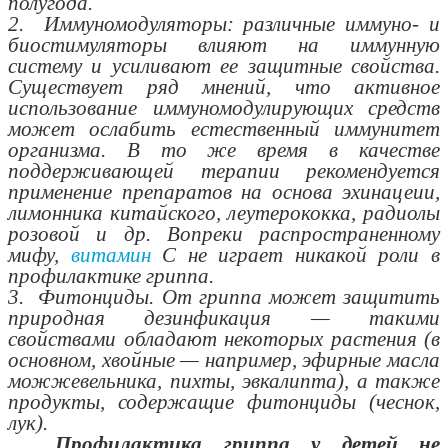
полугода.
2. Иммуномодуляторы: различные иммуно- и
биостимуляторы влияют на иммунную
систему и усиливают ее защитные свойства.
Существует ряд мнений, что активное
использование иммуномодулирующих средств
может ослабить естественный иммунитет
организма. В то же время в качестве
поддерживающей терапии рекомендуется
применение препаратов на основа эхинацеии,
лимонника китайского, леутерококка, радиолы
розовой и др. Вопреки распространенному
мифу,
витамин
С не играет никакой роли в
профилактике гриппа.
3. Фитонциды. От гриппа может защитить
природная дезинфикация — такими
свойствами обладают некоторых растения (в
основном, хвойные — например, эфирные масла
можжевельника, пихты, эвкалипта), а также
продукты, содержащие фитонциды (чеснок,
лук).
Профилактика гриппа у детей не