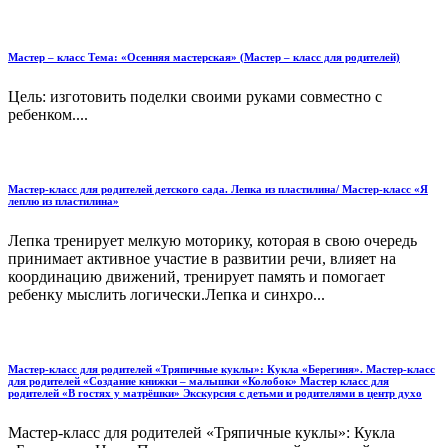
Мастер – класс Тема: «Осенняя мастерская» (Мастер – класс для родителей)
Цель: изготовить поделки своими руками совместно с
ребенком....
Мастер-класс для родителей детского сада. Лепка из пластилина/ Мастер-класс «Я
леплю из пластилина»
Лепка тренирует мелкую моторику, которая в свою очередь
принимает активное участие в развитии речи, влияет на
координацию движений, тренирует память и помогает
ребенку мыслить логически.Лепка и синхро...
Мастер-класс для родителей «Тряпичные куклы»: Кукла «Берегиня». Мастер-класс
для родителей «Создание книжки – малышки «Колобок» Мастер класс для
родителей «В гостях у матрёшки» Экскурсия с детьми и родителями в центр духо
Мастер-класс для родителей «Тряпичные куклы»: Кукла