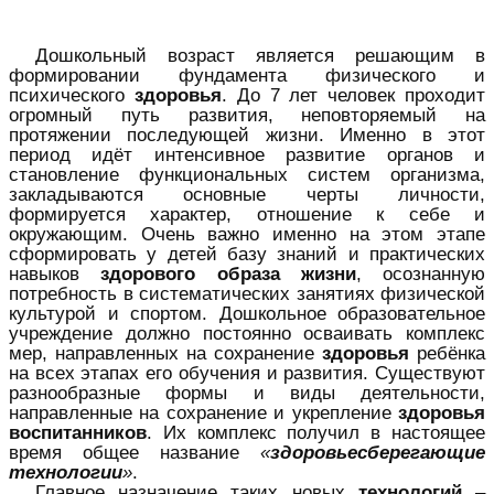
Дошкольный возраст является решающим в
формировании фундамента физического и
психического
здоровья
. До 7 лет человек проходит
огромный путь развития, неповторяемый на
протяжении последующей жизни. Именно в этот
период идёт интенсивное развитие органов и
становление функциональных систем организма,
закладываются основные черты личности,
формируется характер, отношение к себе и
окружающим. Очень важно именно на этом этапе
сформировать у детей базу знаний и практических
навыков
здорового образа жизни
, осознанную
потребность в систематических занятиях физической
культурой и спортом. Дошкольное образовательное
учреждение должно постоянно осваивать комплекс
мер, направленных на сохранение
здоровья
ребёнка
на всех этапах его обучения и развития. Существуют
разнообразные формы и виды деятельности,
направленные на сохранение и укрепление
здоровья
воспитанников
. Их комплекс получил в настоящее
время общее название
«
здоровьесберегающие
технологии
»
.
Главное назначение таких новых
технологий
–