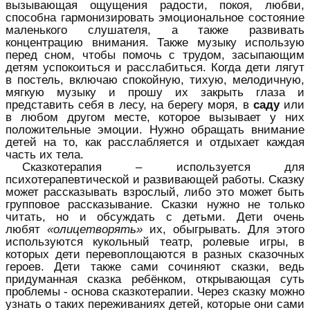
вызывающая ощущения радости, покоя, любви,
способна гармонизировать эмоциональное состояние
маленького слушателя, а также развивать
концентрацию внимания. Также музыку использую
перед сном, чтобы помочь с трудом, засыпающим
детям успокоиться и расслабиться. Когда дети лягут
в постель, включаю спокойную, тихую, мелодичную,
мягкую музыку и прошу их закрыть глаза и
представить себя в лесу, на берегу моря, в
саду
или
в любом другом месте, которое вызывает у них
положительные эмоции. Нужно обращать внимание
детей на то, как расслабляется и отдыхает каждая
часть их тела.
Сказкотерапия – используется для
психотерапевтической и развивающей работы. Сказку
может рассказывать взрослый, либо это может быть
групповое рассказывание. Сказки нужно не только
читать, но и обсуждать с детьми. Дети очень
любят
«олицетворять»
их, обыгрывать. Для этого
используются кукольный театр, ролевые игры, в
которых дети перевоплощаются в разных сказочных
героев. Дети также сами сочиняют сказки, ведь
придуманная сказка ребёнком, открывающая суть
проблемы - основа сказкотерапии. Через сказку можно
узнать о таких переживаниях детей, которые они сами