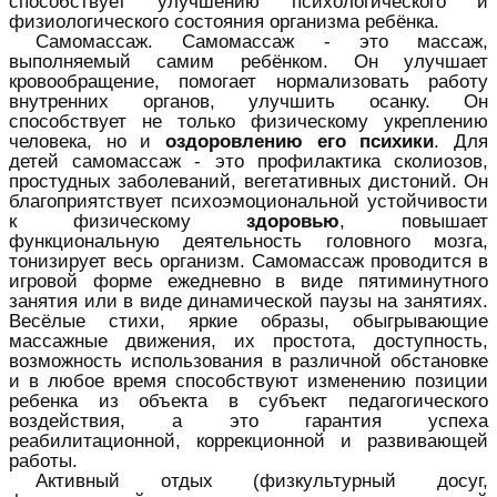
способствует улучшению психологического и
физиологического состояния организма ребёнка.
Самомассаж. Самомассаж - это массаж,
выполняемый самим ребёнком. Он улучшает
кровообращение, помогает нормализовать работу
внутренних органов, улучшить осанку. Он
способствует не только физическому укреплению
человека, но и
оздоровлению его психики
. Для
детей самомассаж - это профилактика сколиозов,
простудных заболеваний, вегетативных дистоний. Он
благоприятствует психоэмоциональной устойчивости
к физическому
здоровью
, повышает
функциональную деятельность головного мозга,
тонизирует весь организм. Самомассаж проводится в
игровой форме ежедневно в виде пятиминутного
занятия или в виде динамической паузы на занятиях.
Весёлые стихи, яркие образы, обыгрывающие
массажные движения, их простота, доступность,
возможность использования в различной обстановке
и в любое время способствуют изменению позиции
ребенка из объекта в субъект педагогического
воздействия, а это гарантия успеха
реабилитационной, коррекционной и развивающей
работы.
Активный отдых (физкультурный досуг,