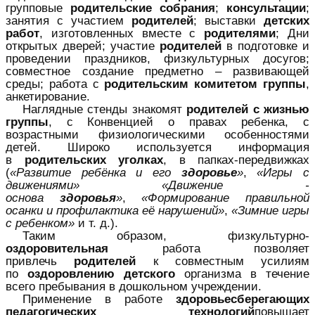
групповые
родительские собрания
;
консультации
;
занятия с участием
родителей
; выставки
детских
работ
, изготовленных вместе с
родителями
; Дни
открытых дверей; участие
родителей
в подготовке и
проведении праздников, физкультурных досугов;
совместное создание предметно – развивающей
среды; работа с
родительским комитетом группы
,
анкетирование.
Наглядные стенды знакомят
родителей с жизнью
группы
, с Конвенцией о правах ребенка, с
возрастными физиологическими особенностями
детей. Широко используется информация
в
родительских уголках
, в папках-передвижках
(
«Развитие ребёнка и его
здоровье
»
,
«Игры с
движениями»
«Движение -
основа
здоровья
»
,
«Формирование правильной
осанки и профилактика её нарушений»
,
«Зимние игры
с ребенком»
и т. д.).
Таким образом, физкультурно-
оздоровительная
работа позволяет
привлечь
родителей
к совместным усилиям
по
оздоровлению детского
организма в течение
всего пребывания в дошкольном учреждении.
Применение в работе
здоровьесберегающих
педагогических технологий
повышает