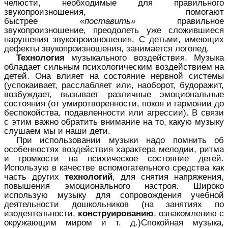
челюсти, необходимые для правильного
звукопроизношения, помогают
быстрее
«поставить»
правильное
звукопроизношение, преодолеть уже сложившиеся
нарушения звукопроизношения. С детьми, имеющих
дефекты звукопроизношения, занимается логопед.
Технология
музыкального воздействия. Музыка
обладает сильным психологическим воздействием на
детей. Она влияет на состояние нервной системы
(успокаивает, расслабляет или, наоборот, будоражит,
возбуждает, вызывает различные эмоциональные
состояния (от умиротворенности, покоя и гармонии до
беспокойства, подавленности или агрессии). В связи
с этим важно обратить внимание на то, какую музыку
слушаем мы и наши дети.
При использовании музыки надо помнить об
особенностях воздействия характера мелодии, ритма
и громкости на психическое состояние детей.
Использую в качестве вспомогательного средства как
часть других
технологий
, для снятия напряжения,
повышения эмоционального настроя. Широко
использую музыку для сопровождения учебной
деятельности дошкольников (на занятиях по
изодеятельности,
конструированию
, ознакомлению с
окружающим миром и т. д.)Спокойная музыка,