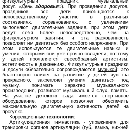
физкультурный праздник, музыкальный
досуг,
«День
здоровья
»
). При проведении досугов,
праздников все дети приобщаются к
непосредственному участию в различных
состязаниях, соревнованиях, с увлечением
выполняют двигательные задания, при этом дети
ведут себя более непосредственно, чем на
физкультурном занятии, и эта раскованность
позволяет им двигаться без особого напряжения. При
этом используются те двигательные навыки и
умения, которыми они уже прочно овладели, поэтому
у детей проявляется своеобразный артистизм,
эстетичность в движениях. Физкультурные праздники
и досуги обязательно сопровождаются
музыкой
: это
благотворно влияет на развитие у детей чувства
прекрасного, закрепляет умения двигаться под
музыку, понимать характер музыкального
произведения, развивает музыкальный слух, память.
На участке
детского
сада имеется спортивное
оборудование, которое позволяет обеспечить
максимальную двигательную активность детей на
прогулке.
Коррекционные
технологии
:
Артикуляционная гимнастика - упражнения для
тренировки органов артикуляции (губ, языка, нижней