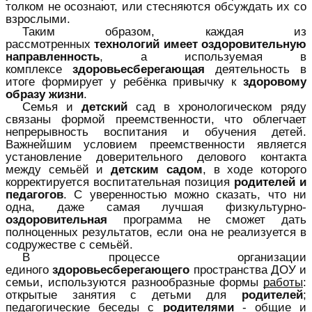
толком не осознают, или стесняются обсуждать их со
взрослыми.
Таким образом, каждая из
рассмотренных
технологий имеет оздоровительную
направленность
, а используемая в
комплексе
здоровьесберегающая
деятельность в
итоге формирует у ребёнка привычку к
здоровому
образу жизни
.
Семья и
детский
сад в хронологическом ряду
связаны формой преемственности, что облегчает
непрерывность воспитания и обучения детей.
Важнейшим условием преемственности является
установление доверительного делового контакта
между семьёй и
детским садом
, в ходе которого
корректируется воспитательная позиция
родителей и
педагогов
. С уверенностью можно сказать, что ни
одна, даже самая лучшая физкультурно-
оздоровительная
программа не сможет дать
полноценных результатов, если она не реализуется в
содружестве с семьёй.
В процессе организации
единого
здоровьесберегающего
пространства ДОУ и
семьи, используются разнообразные формы
работы
:
открытые занятия с детьми для
родителей
;
педагогические беседы с
родителями
- общие и