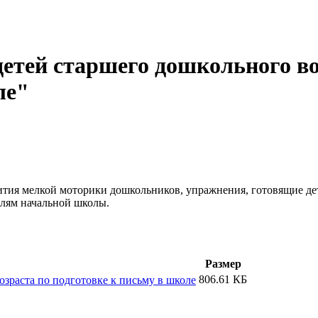
детей старшего дошкольного в
ле"
ития мелкой моторики дошкольников, упражнения, готовящие дет
елям начальной школы.
Размер
806.61 КБ
озраста по подготовке к письму в школе