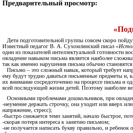
Предварительный просмотр:
«Под
Дети подготовительной группы совсем скоро пойдут 
Известный педагог В. А. Сухомлинский писал
«Исток
один из показателей интеллектуальной готовности 
овладение навыком письма является наиболее сложным
так как именно нарушения письма обычно становятс
Письмо – это сложный навык, который требует напря
ему будут трудно даваться письменные предметы и, к
их внимание сосредоточенно на процессе письма и од
всей последующей жизни детей. Поэтому наиболее вер
Основными проблемами дошкольников, при овладен
-неумение держать строчку, она уходит или вверх или
напряжение, стресс);
-быстро снижается темп занятий, начало быстрое, по
-скорая потеря интереса к занятию письмом;
-не получается написать букву правильно, и ребенок 