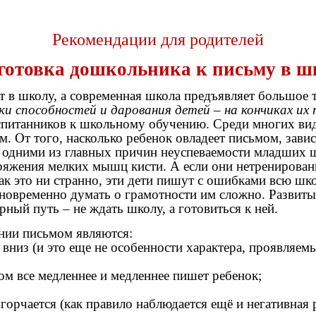
Рекомендации для родителей
готовка дошкольника к письму в ш
в школу, а современная школа предъявляет большое т
и способностей и дарования детей – на кончиках их
воспитанников к школьному обучению. Среди многих в
. От того, насколько ребенок овладеет письмом, зави
я одними из главных причин неуспеваемости младших 
жения мелких мышц кисти. А если они нетренированны
ак это ни странно, эти дети пишут с ошибками всю шк
новременно думать о грамотности им сложно. Развиты
ный путь – не ждать школу, а готовиться к ней.
ии письмом являются:
 вниз (и это еще не особенности характера, проявляем
том все медленнее и медленнее пишет ребенок;
огорчается (как правило наблюдается ещё и негативная 