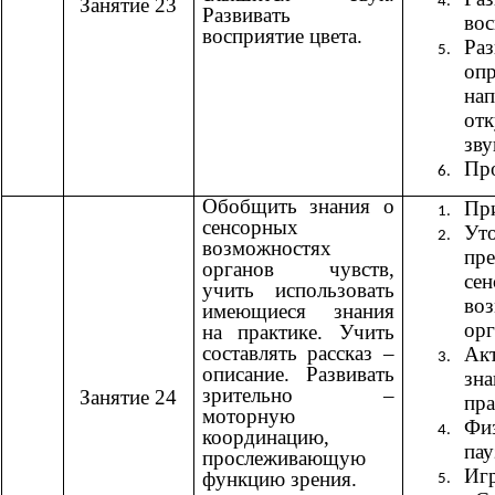
Занятие 23
Развивать
вос
восприятие цвета.
Ра
опр
нап
от
зву
Пр
Обобщить знания о
При
сенсорных
Ут
возможностях
пр
органов чувств,
се
учить использовать
во
имеющиеся знания
орг
на практике. Учить
составлять рассказ –
Ак
описание. Развивать
з
зрительно –
Занятие 24
пра
моторную
Фи
координацию,
пау
прослеживающую
Иг
функцию зрения.