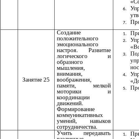
«С
Уп
ут
Пр
Создание
При
положительного
Уп
эмоционального
«В
настроя. Развитие
По
логического и
уп
образного
но
мышления,
внимания,
Уп
Занятие 25
воображения,
«Д
памяти, мелкой
Пр
моторики и
координации
движений.
Формирование
коммуникативных
умений, навыков
сотрудничества.
Учить передавать
При
различные