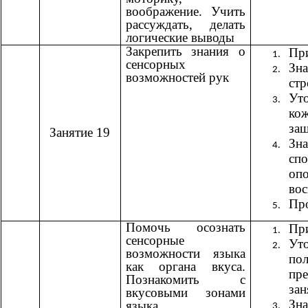
воображение. Учить
рассуждать, делать
логические выводы
Закрепить знания о
При
сенсорных
Зн
возможностей рук
стр
Ут
ко
за
Занятие 19
Зн
сп
оп
вос
Пр
Помочь осознать
При
сенсорные
Ут
возможности языка
по
как органа вкуса.
пр
Познакомить с
зан
вкусовыми зонами
Зн
языка.