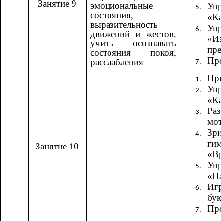
Занятие 9
эмоциональные
Уп
состояния,
«К
выразительность
Уп
движений и жестов,
«И
учить осознавать
пр
состояния покоя,
Пр
расслабления
При
Уп
«К
Ра
мо
Зри
гим
Занятие 10
«В
Уп
«На
Иг
бук
Пр