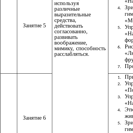
«На
используя
Зри
различные
гим
выразительные
средства,
«М
Занятие 5
действовать
Уп
согласованно,
«Н
развивать
фо
воображение,
Рис
мимику, способность
«Л
расслабляться.
фр
Пр
При
Уп
«П
Уп
«На
Эт
жив
Занятие 6
Зри
гим