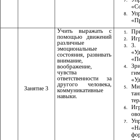
«С
Уп
«П
Учить выражать с
При
помощью движений
Иг
различные
3
эмоциональные
«Уд
состояния, развивать
«П
внимание,
Зри
воображение,
чувства
гим
ответственности за
«У
другого человека,
Ми
Занятие 3
коммуникативные
тан
навыки.
тер
Иг
ов
Уп
«Н
фо