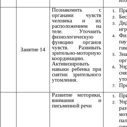
ито
Познакомить с
При
органами чувств
Бес
человека и их
Дид
расположением на
игр
теле. Уточнить
Фи
физиологическую
па
функцию органов
чувств. Развивать
гим
Занятие 14
зрительно-моторную
Зн
координацию.
орг
Активизировать
Уп
навыки ребенка при
сня
снятии зрительного
ут
утомления.
Пр
Развитие моторики,
При
внимания и
Уп
письменной речи
ра
м
пал
гим