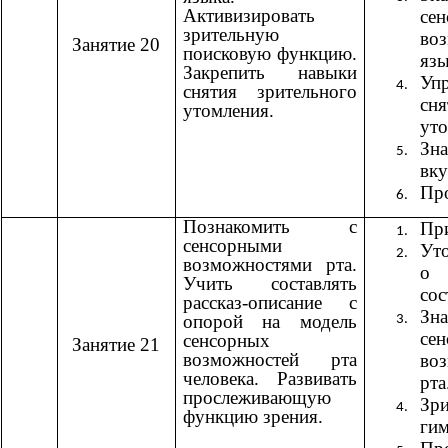
Активизировать
се
зрительную
во
Занятие 20
поисковую функцию.
яз
Закрепить навыки
Уп
снятия зрительного
сня
утомления.
уто
Зн
вку
Пр
Познакомить с
При
сенсорными
Ут
возможностями рта.
о 
Учить составлять
сос
рассказ-описание с
Зн
опорой на модель
се
сенсорных
Занятие 21
возможностей рта
во
человека. Развивать
рта
прослеживающую
Зри
функцию зрения.
гим