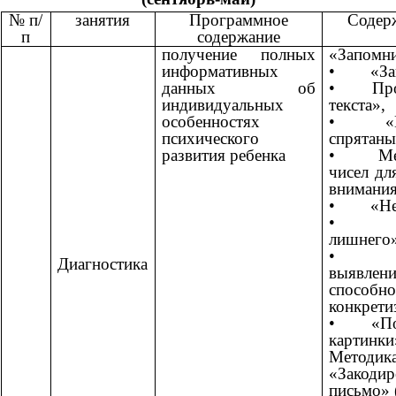
№ п/
занятия
Программное
Содер
п
содержание
получение полных
«Запомни
информативных
• «Запо
данных об
• Проб
индивидуальных
текста»,
особенностях
• «Как
психического
спрятаны
развития ребенка
• Мето
чисел дл
внимания
• «Нел
• «И
лишнего»
• Ме
Диагностика
выявл
спос
конкрети
• «Пос
картинки
Методик
«Закодир
письмо» 