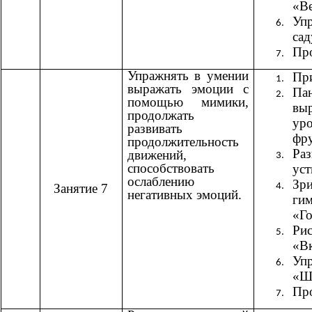
«В
Уп
сад
Пр
Упражнять в умении
При
выражать эмоции с
Па
помощью мимики,
вы
продолжать
ур
развивать
фру
продолжительность
Ра
движений,
способствовать
уст
ослаблению
Зри
Занятие 7
негативных эмоций.
гим
«Г
Рис
«Вк
Уп
«Ш
Пр