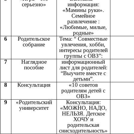
серьезно»
информация:
«Мамины руки».
Семейное
развлечение :
«Любимые, милые,
родные»
6
Родительское
Тема: “ Совместные
собрание
увлечения, хобби,
интересы родителей
группы с ОВЗ”:
7
Наглядное
информационный
пособие
лист для родителей:
“Выучите вместе с
детьми”.
8
Консультация
«10 советов
родителям детей с
ОВЗ»
9
«Родительский
Консультация:
университет
«МОЖНО, НАДО,
НЕЛЬЗЯ. Детское
ХОЧУ и
родительская
снисходительность»