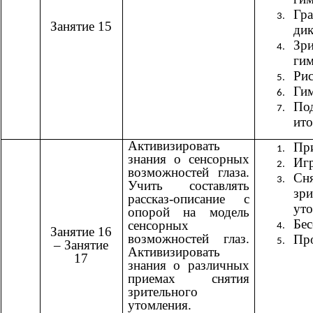
Гр
Занятие 15
дик
Зри
гим
Рис
Гим
По
ито
Активизировать
При
знания о сенсорных
Игр
возможностей глаза.
Сн
Учить составлять
зри
рассказ-описание с
ут
опорой на модель
Бес
сенсорных
Занятие 16
возможностей глаз.
Пр
– Занятие
Активизировать
17
знания о различных
приемах снятия
зрительного
утомления.