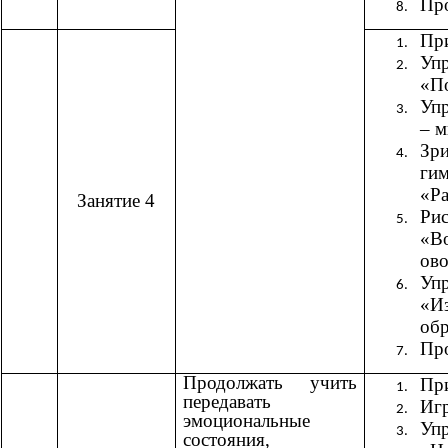
Пр
При
Уп
«П
Уп
– 
Зри
гим
«Ра
Занятие 4
Рис
«В
ов
Уп
«
об
Пр
Продолжать учить
При
передавать
Иг
эмоциональные
Уп
состояния,