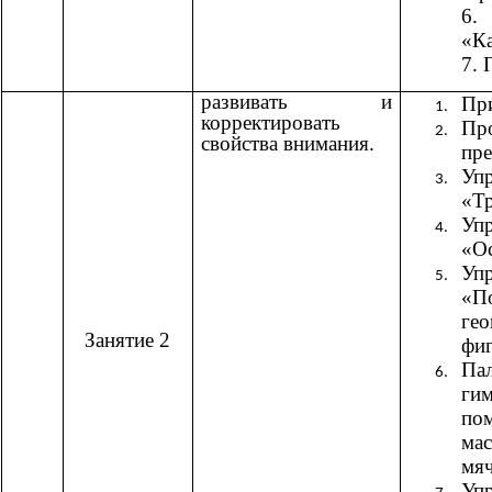
6.
«К
7.
развивать и
При
корректировать
Пр
свойства внимания.
пре
Уп
«Т
Уп
«О
Уп
«
гео
Занятие 2
фи
Па
ги
по
ма
мяч
Уп