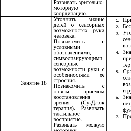
Развивать зрительно-
моторную
координацию.
Уточнить знание
При
детей о сенсорных
Бес
возможностях руки
Ут
человека.
се
Познакомить с
воз
условными
Зн
обозначениями,
символизирующими
пр
сенсорные
тер
возможности руки с
Ср
особенностями ее
се
строения.
Занятие 18
во
Познакомить с
и р
новым приемом
восстановления
Зн
зрения (Су-Джок
не
терапия). Развивать
фу
тактильное
Пр
восприятие.
Развивать мелкую
моторику,