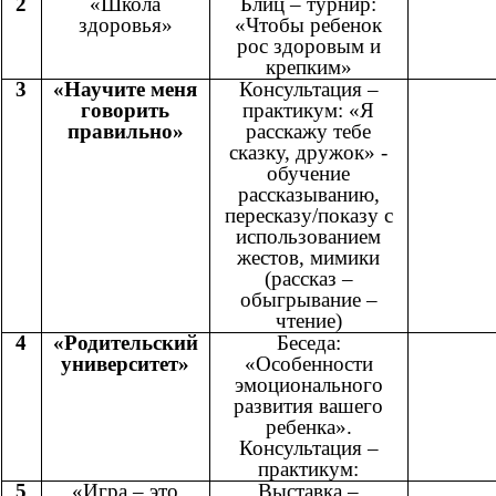
2
«Школа
Блиц – турнир:
здоровья»
«Чтобы ребенок
рос здоровым и
крепким»
3
«Научите меня
Консультация –
говорить
практикум: «Я
правильно»
расскажу тебе
сказку, дружок» -
обучение
рассказыванию,
пересказу/показу с
использованием
жестов, мимики
(рассказ –
обыгрывание –
чтение)
4
«Родительский
Беседа:
университет»
«Особенности
эмоционального
развития вашего
ребенка».
Консультация –
практикум:
5
«Игра – это
Выставка –