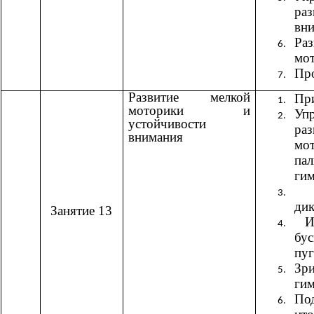
раз
вни
Ра
мот
Пр
Развитие мелкой
При
моторики и
Уп
устойчивости
ра
внимания
м
пал
гим
Г
дик
Занятие 13
Иг
бус
пуг
Зри
гим
По