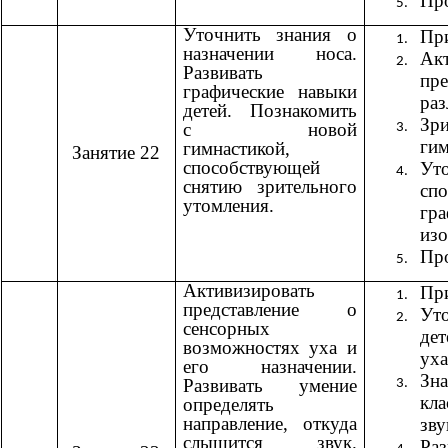
Пр
Уточнить знания о
При
назначении носа.
Ак
Развивать
пр
графические навыки
раз
детей. Познакомить
Зри
с новой
гим
гимнастикой,
Занятие 22
способствующей
Ут
снятию зрительного
сп
утомления.
гра
изо
Пр
Активизировать
При
представление о
Ут
сенсорных
дет
возможностях уха и
уха
его назначении.
Зн
Развивать умение
кла
определять
направление, откуда
зву
слышится звук.
Раз