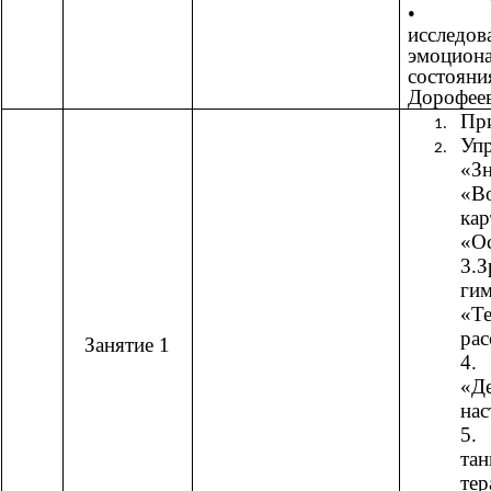
• М
исследов
эмоцион
состоя
Дорофеев
При
Уп
«Зн
«В
кар
«Ос
3.З
гим
«Т
рас
Занятие 1
4.
«Д
нас
5
тан
тер