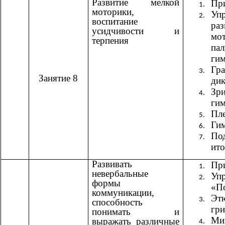
Развитие мелкой
При
моторики,
Уп
воспитание
ра
усидчивости и
м
терпения
пал
гим
Гр
Занятие 8
дик
Зри
гим
Пле
Гим
По
ито
Развивать
При
невербальные
Уп
формы
«П
коммуникации,
Эт
способность
гр
понимать и
Ми
выражать различные