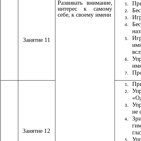
Развивать внимание,
При
интерес к самому
Бес
себе, к своему имени
Иг
Бе
на
Иг
Занятие 11
им
всл
Уп
им
Пр
При
Уп
«Од
Уп
не 
Зри
ги
Занятие 12
гла
Уп