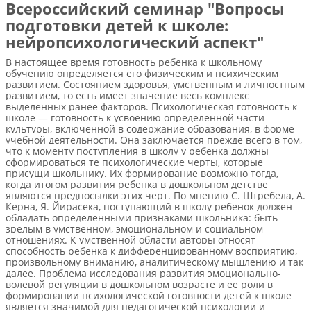
Всероссийский семинар "Вопросы
подготовки детей к школе:
нейропсихологический аспект"
В настоящее время готовность ребенка к школьному
обучению определяется его физическим и психическим
развитием. Состоянием здоровья, умственным и личностным
развитием, то есть имеет значение весь комплекс
выделенных ранее факторов. Психологическая готовность к
школе — готовность к усвоению определенной части
культуры, включенной в содержание образования, в форме
учебной деятельности. Она заключается прежде всего в том,
что к моменту поступления в школу у ребенка должны
сформироваться те психологические черты, которые
присущи школьнику. Их формирование возможно тогда,
когда итогом развития ребенка в дошкольном детстве
являются предпосылки этих черт. По мнению С. Штребела, А.
Керна, Я. Йирасека, поступающий в школу ребенок должен
обладать определенными признаками школьника: быть
зрелым в умственном, эмоциональном и социальном
отношениях. К умственной области авторы относят
способность ребенка к дифференцированному восприятию,
произвольному вниманию, аналитическому мышлению и так
далее. Проблема исследования развития эмоционально-
волевой регуляции в дошкольном возрасте и ее роли в
формировании психологической готовности детей к школе
является значимой для педагогической психологии и