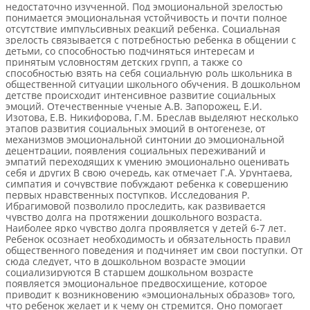
недостаточно изученной. Под эмоциональной зрелостью
понимается эмоциональная устойчивость и почти полное
отсутствие импульсивных реакций ребенка. Социальная
зрелость связывается с потребностью ребенка в общении с
детьми, со способностью подчиняться интересам и
принятым условностям детских групп, а также со
способностью взять на себя социальную роль школьника в
общественной ситуации школьного обучения. В дошкольном
детстве происходит интенсивное развитие социальных
эмоций. Отечественные ученые А.В. Запорожец, Е.И.
Изотова, Е.В. Никифорова, Г.М. Бреслав выделяют несколько
этапов развития социальных эмоций в онтогенезе, от
механизмов эмоциональной синтонии до эмоциональной
децентрации, появления социальных переживаний и
эмпатий переходящих к умению эмоционально оценивать
себя и других В свою очередь, как отмечает Г.А. Урунтаева,
симпатия и сочувствие побуждают ребенка к совершению
первых нравственных поступков. Исследования Р.
Ибрагимовой позволило проследить, как развивается
чувство долга на протяжении дошкольного возраста.
Наиболее ярко чувство долга проявляется у детей 6-7 лет.
Ребенок осознает необходимость и обязательность правил
общественного поведения и подчиняет им свои поступки. От
сюда следует, что в дошкольном возрасте эмоции
социализируются В старшем дошкольном возрасте
появляется эмоциональное предвосхищение, которое
приводит к возникновению «эмоциональных образов» того,
что ребенок желает и к чему он стремится. Оно помогает