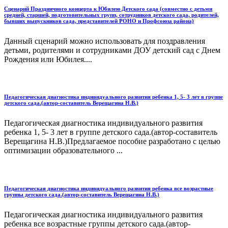
Сценарий Праздничного концерта к Юбилею Детского сада (совместно с детьми
средней, старшей, подготовительных групп, сотрудников детского сада, родителей,
бывших выпускников сада, представителей РОНО и Профсоюза района)
Данный сценарий можно использовать для поздравления
детьми, родителями и сотрудниками ДОУ детский сад с Днем
Рождения или Юбилея....
Педагогическая диагностика индивидуального развития ребенка 1, 5- 3 лет в группе
детского сада.(автор-составитель Верещагина Н.В.)
Педагогическая диагностика индивидуального развития
ребенка 1, 5- 3 лет в группе детского сада.(автор-составитель
Верещагина Н.В.)Предлагаемое пособие разработано с целью
оптимизации образовательного ...
Педагогическая диагностика индивидуального развития ребенка все возрастные
группы детского сада.(автор-составитель Верещагина Н.В.)
Педагогическая диагностика индивидуального развития
ребенка все возрастные группы детского сада.(автор-