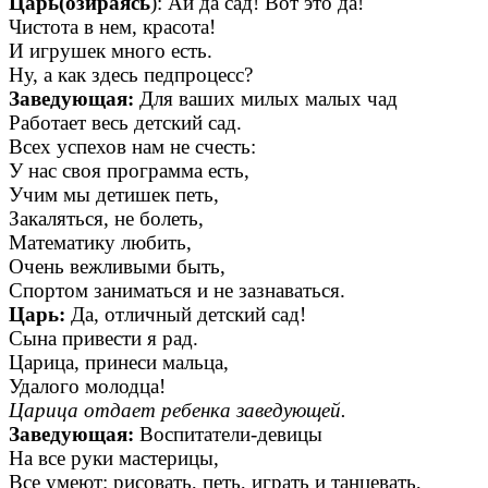
Царь(озираясь
): Ай да сад! Вот это да!
Чистота в нем, красота!
И игрушек много есть.
Ну, а как здесь педпроцесс?
Заведующая:
Для ваших милых малых чад
Работает весь детский сад.
Всех успехов нам не счесть:
У нас своя программа есть,
Учим мы детишек петь,
Закаляться, не болеть,
Математику любить,
Очень вежливыми быть,
Спортом заниматься и не зазнаваться.
Царь:
Да, отличный детский сад!
Сына привести я рад.
Царица, принеси мальца,
Удалого молодца!
Царица отдает ребенка заведующей.
Заведующая:
Воспитатели-девицы
На все руки мастерицы,
Все умеют: рисовать, петь, играть и танцевать,