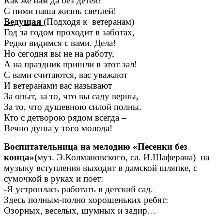
Как же нам да без детей?
С ними наша жизнь светлей!
Ведущая
(Подходя к ветеранам)
Год за годом проходит в заботах,
Редко видимся с вами. Дела!
Но сегодня вы не на работу,
А на праздник пришли в этот зал!
С вами считаются, вас уважают
И ветеранами вас называют
За опыт, за то, что вы саду верны,
За то, что душевною силой полны.
Кто с детворою рядом всегда –
Вечно душа у того молода!
Воспитательница на мелодию «Песенки без
конца»(
муз. Э.Колмановского, сл. И.Шаферана) на
музыку вступления выходит в дамской шляпке, с
сумочкой в руках и поет:
-Я устроилась работать в детский сад.
Здесь полным-полно хорошеньких ребят:
Озорных, веселых, шумных и задир…