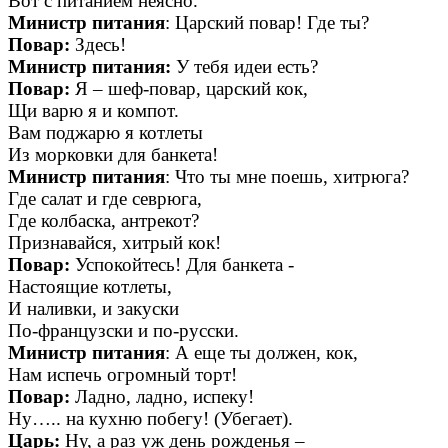
Вот с питанием неясно.
Министр питания
: Царский повар! Где ты?
Повар:
Здесь!
Министр питания:
У тебя идеи есть?
Повар:
Я – шеф-повар, царский кок,
Щи варю я и компот.
Вам поджарю я котлеты
Из морковки для банкета!
Министр питания
: Что ты мне поешь, хитрюга?
Где салат и где севрюга,
Где колбаска, антрекот?
Признавайся, хитрый кок!
Повар:
Успокойтесь! Для банкета -
Настоящие котлеты,
И наливки, и закуски
По-французски и по-русски.
Министр питания
: А еще ты должен, кок,
Нам испечь огромный торт!
Повар:
Ладно, ладно, испеку!
Ну….. на кухню побегу! (Убегает).
Царь:
Ну, а раз уж день рожденья –