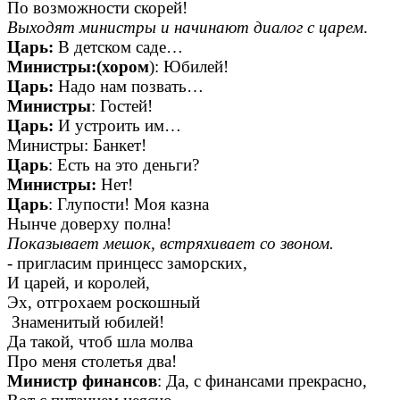
По возможности скорей!
Выходят министры и начинают диалог с царем
.
Царь:
В детском саде…
Министры:(хором
): Юбилей!
Царь:
Надо нам позвать…
Министры
: Гостей!
Царь:
И устроить им…
Министры: Банкет!
Царь
: Есть на это деньги?
Министры:
Нет!
Царь
: Глупости! Моя казна
Нынче доверху полна!
Показывает мешок, встряхивает со звоном.
- пригласим принцесс заморских,
И царей, и королей,
Эх, отгрохаем роскошный
Знаменитый юбилей!
Да такой, чтоб шла молва
Про меня столетья два!
Министр финансов
: Да, с финансами прекрасно,