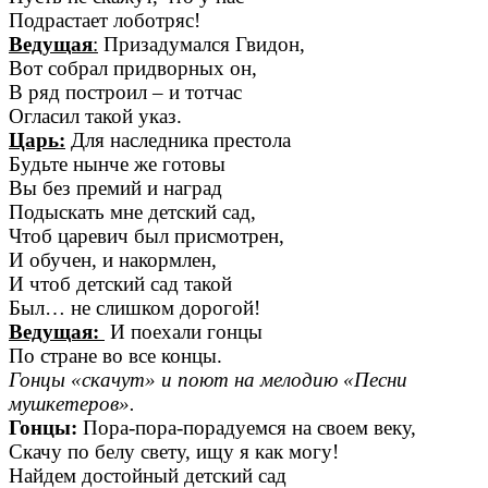
Подрастает лоботряс!
Ведущая
:
Призадумался Гвидон,
Вот собрал придворных он,
В ряд построил – и тотчас
Огласил такой указ.
Царь:
Для наследника престола
Будьте нынче же готовы
Вы без премий и наград
Подыскать мне детский сад,
Чтоб царевич был присмотрен,
И обучен, и накормлен,
И чтоб детский сад такой
Был… не слишком дорогой!
Ведущая:
И поехали гонцы
По стране во все концы.
Гонцы «скачут» и поют на мелодию «Песни
мушкетеров».
Гонцы:
Пора-пора-порадуемся на своем веку,
Скачу по белу свету, ищу я как могу!
Найдем достойный детский сад