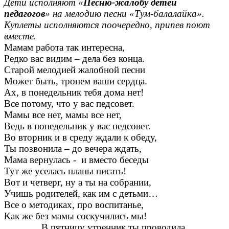
Дети исполняют «
Песню-жалобу детей
педагогов
» на мелодию песни «Тум-балалайка».
Куплеты исполняются поочередно, припев поют
вместе.
Мамам работа так интересна,
Редко вас видим – дела без конца.
Старой мелодией жалобной песни
Может быть, тронем ваши сердца.
Ах, в понедельник тебя дома нет!
Все потому, что у вас педсовет.
Мамы все нет, мамы все нет,
Ведь в понедельник у вас педсовет.
Во вторник и в среду ждали к обеду,
Ты позвонила – до вечера ждать,
Мама вернулась - и вместо беседы
Тут же уселась планы писать!
Вот и четверг, ну а ты на собрании,
Учишь родителей, как им с детьми…
Все о методиках, про воспитанье,
Как же без мамы соскучились мы!
В пятницу утренник ты проводила,