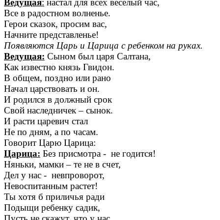
Ведущая
:
настал для всех веселый час,
Все в радостном волненье.
Герои сказок, просим вас,
Начните представленье!
Появляются Царь и Царица с ребенком на руках.
Ведущая:
Сыном был царя Салтана,
Как известно князь Гвидон.
В общем, поздно или рано
Начал царствовать и он.
И родился в должный срок
Свой наследничек – сынок.
И расти царевич стал
Не по дням, а по часам.
Говорит Царю Царица:
Царица:
Без присмотра - не годится!
Няньки, мамки – те не в счет,
Дел у нас - невпроворот,
Невоспитанным растет!
Ты хотя б приличья ради
Подыщи ребенку садик,
Пусть не скажут, что у нас