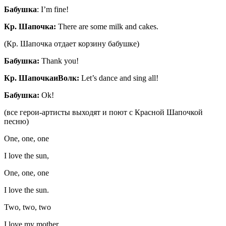
Бабушка
: I’m fine!
Кр
.
Шапочка
:
There are some milk and cakes.
(Кр. Шапочка отдает корзину бабушке)
Бабушка
:
Thank you!
Кр
.
Шапочка
и
Волк
:
Let’s dance and sing all!
Бабушка:
Ok!
(все герои-артисты выходят и поют с Красной Шапочкой
песню)
One, one, one
I love the sun,
One, one, one
I love the sun.
Two, two, two
I love my mother,