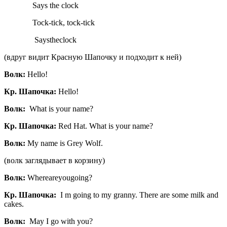
Says the clock
Tock-tick, tock-tick
Saystheclock
(вдруг видит Красную Шапочку и подходит к ней)
Волк:
Hello!
Кр. Шапочка:
Hello!
Волк
:
What is your name?
Кр
.
Шапочка
:
Red Hat. What is your name?
Волк
:
My name is Grey Wolf.
(волк заглядывает в корзину)
Волк:
Whereareyougoing?
Кр
.
Шапочка
:
I m going to my granny. There are some milk and
cakes.
Волк
:
May I go with you?