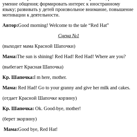
умение общения; формировать интерес к иностранному
языку; развивать у детей произвольное внимание, повышение
мотивации к деятельности.
Автор
:
Good morning! Welcome to the tale “Red Hat”
Сцена №1
(выходит мама Красной Шапочки)
Мама
:
The sun is shining! Red Had! Red Had! Where are you?
(выбегает Красная Шапочка)
Кр
.
Шапочка
:
I m here, mother.
Мама
:
Red Had! Go to your granny and give her milk and cakes.
(отдает Красной Шапочке корзину)
Кр. Шапочка:
Ok. Good-bye, mother!
(берет зкорзину)
Мама
:
Good bye, Red Hat!