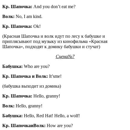
Кр
.
Шапочка
:
And you don’t eat me?
Волк
:
No, I am kind.
Кр. Шапочка:
Ok!
(Красная Шапочка и волк идут по лесу к бабушке и
приплясывают под музыку из кинофильма «Красная
Шапочка», подходят к домику бабушки и стучат)
Сцена
№7
Бабушка:
Who are you?
Кр. Шапочка и Волк:
It’sme!
(бабушка выходит из домика)
Кр. Шапочка:
Hello, granny!
Волк
:
Hello, granny!
Бабушка
:
Hello, Red Hat! Hello, a wolf!
Кр
.
Шапочка
и
Волк
:
How are you?