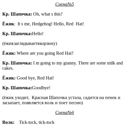
Сцена
№5
Кр
.
Шапочка
:
Oh, what s this?
Ёжик
: It s me, Hedgehog! Hello, Red Hat!
Кр
.
Шапочка
:
Hello!
(ёжикзаглядываетвкорзину)
Ёжик
:
Where are you going Red Hat?
Кр
.
Шапочка
:
I m going to my granny. There are some milk and
cakes.
Ёжик
:
Good bye, Red Hat!
Кр. Шапочка:
Goodbye!
(ёжик уходит, Красная Шапочка устала, садится на пенек и
засыпает, появляется волк и поет песню)
Сцена
№6
Волк
:
Tick-tock, tick-tock