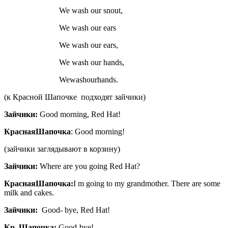
We wash our snout,
We wash our ears
We wash our ears,
We wash our hands,
Wewashourhands.
(к Красной Шапочке подходят зайчики)
Зайчики
:
Good morning, Red Hat!
Красная
Шапочка
: Good morning!
(зайчики заглядывают в корзину)
Зайчики
:
Where are you going Red Hat?
Красная
Шапочка
:
I m going to my grandmother. There are some
milk and cakes.
Зайчики
:
Good- bye, Red Hat!
Кр. Шапочка:
Good-bye!