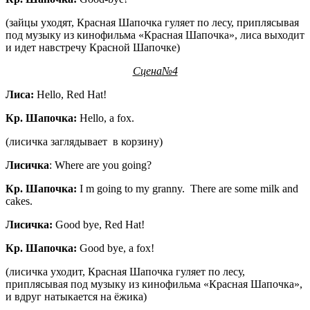
(зайцы уходят, Красная Шапочка гуляет по лесу, приплясывая
под музыку из кинофильма «Красная Шапочка», лиса выходит
и идет навстречу Красной Шапочке)
Сцена
№4
Лиса
:
Hello, Red Hat!
Кр
.
Шапочка
:
Hello, a fox.
(лисичка заглядывает в корзину)
Лисичка
: Where are you going?
Кр
.
Шапочка
:
I m going to my granny. There are some milk and
cakes.
Лисичка
:
Good bye, Red Hat!
Кр
.
Шапочка
:
Good bye, a fox!
(лисичка уходит, Красная Шапочка гуляет по лесу,
приплясывая под музыку из кинофильма «Красная Шапочка»,
и вдруг натыкается на ёжика)