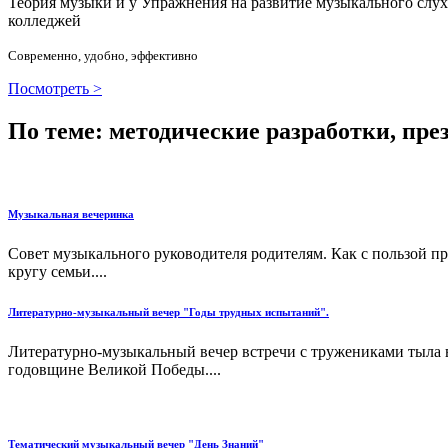
Теория музыки и у
У
пражнения на развитие музыкального слу
колледжей
Современно, удобно, эффективно
Посмотреть >
По теме: методические разработки, пр
Музыкальная вечеринка
Совет музыкального руководителя родителям. Как с пользой п
кругу семьи....
Литературно-музыкальный вечер "Годы трудных испытаний".
Литературно-музыкальный вечер встречи с тружениками тыла 
годовщине Великой Победы....
Тематический музыкальный вечер "День Знаний"