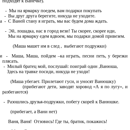
подходят к Ванечке).
- Мы на ярмарку поедем, вам подарки покупать
- Вы друг друга берегите, никуда не уходите.
 - С Ваней стану я играть, мы вас будем дома ждать.
 - Эй, лошадка, нас в город вези! Ты скорее, скорее иди,
ярмарку едем вдвоем, мы подарки домой привезем.
машет им в след , выбегают подружки)
 - Маша, Маша, пойдем –ка играть, песни петь, у березки
плясать.
Милый братец мой, послушай: поиграй один ,Ванюша,
на травке посиди, никуда не уходи!
убегает. Прилетают гуси, и уносят Ванюшку)
гают дети, заводят хоровод «А я по лугу», и
разбегаются)
Разошлись друзья-подружки, побегу скорей к Ванюшке.
егает, а Вани нет)
Ваня! Отзовись! Где ты, братик, покажись!