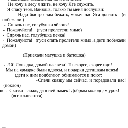
у в лесу я жить, не хочу Яге служить.
Я спасу тебя, Ванюша, только ты меня послушай:
ыстро нам бежать, может нас Яга догнать (и
побежали )
Спрячь нас, голубушка яблоня!
- Пожалуйста! (гуси пролетели мимо)
Спрячь нас, голубушка печка!
Пожалуйста! (гуси опять пролетели мимо ,а дети побежали
домой)
ехали матушка и батюшка)
 - Эй! Лошадка, домой нас вези! Ты скорее, скорее иди!
ярмарке были вдвоем, и подарки детишкам везем!
к ним подбегают, обнимаются и поют:
и сказку мы сейчас, и порадовали вас!
(поклон)
ик - Сказка – ложь, да в ней намек! Добрым молодцам урок!
кланяются)