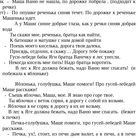
ик - Маша Ваню не нашла, по дорожке побрела . (подходит к
речке)
т) - По опушке реченька синяя течет. По дорожке к реченьке
Машенька идет.
ши синие добрые глаза, как у речки синяя добрая
вода
жи мне, реченька, братца как найти,
шке и матушке с ним домой прийти
 Поешь моего киселька, дорога твоя далека,
ь, отдохни, я скажу… Дорогу тебе покажу
ебеди бабы Яги братца Ванечку в лес унесли.
Некогда кисель мне пить! Надо братца воротить.
к Яге должна бежать, надо Ваню мне спасать! (и
побежала к яблоньке)
ка, голубушка, Маше помоги! Про гусей-лебедей
Маше расскажи!
 Съешь яблочко, Маша, мое. Я знаю про горе твое.
чки с веток сорви, в дорогу с собой их возьми.
блочки я не сорву, в дорогу я их не возьму.
 Яге должна бежать, надо Ваню мне спасать. (бежит
к печке)
голубушка, Маше помоги, про гусей-лебедей Маше
расскажи.
Печка, ух!, стоит, из печи дым валит, а в печи, а в печи