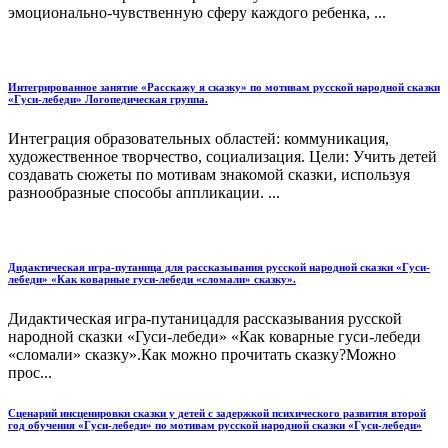
эмоционально-чувственную сферу каждого ребенка, ...
Интегрированное занятие «Расскажу я сказку» по мотивам русской народной сказки
«Гуси-лебеди» Логопедическая группа.
Интеграция образовательных областей: коммуникация,
художественное творчество, социализация. Цели: Учить детей
создавать сюжеты по мотивам знакомой сказки, используя
разнообразные способы аппликации. ...
Дидактическая игра-путаница для рассказывания русской народной сказки «Гуси-
лебеди» «Как коварные гуси-лебеди «сломали» сказку».
Дидактическая игра-путаницадля рассказывания русской
народной сказки «Гуси-лебеди» «Как коварные гуси-лебеди
«сломали» сказку».Как можно прочитать сказку?Можно
прос...
Сценарий инсценировки сказки у детей с задержкой психического развития второй
год обучения «Гуси-лебеди» по мотивам русской народной сказки «Гуси-лебеди»