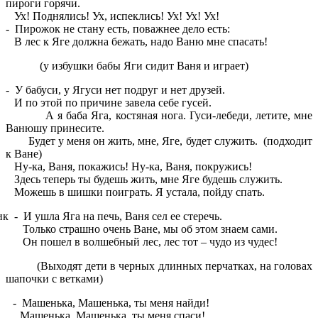
пироги горячи.
нялись! Ух, испеклись! Ух! Ух! Ух!
ирожок не стану есть, поважнее дело есть:
 Яге должна бежать, надо Ваню мне спасать!
ушки бабы Яги сидит Ваня и играет)
 - У бабуси, у Ягуси нет подруг и нет друзей.
той по причине завела себе гусей.
ба Яга, костяная нога. Гуси-лебеди, летите, мне
Ванюшу принесите.
 меня он жить, мне, Яге, будет служить. (подходит
к Ване)
Ваня, покажись! Ну-ка, Ваня, покружись!
еперь ты будешь жить, мне Яге будешь служить.
 в шишки поиграть. Я устала, пойду спать.
ик - И ушла Яга на печь, Ваня сел ее стеречь.
 страшно очень Ване, мы об этом знаем сами.
л в волшебный лес, лес тот – чудо из чудес!
ят дети в черных длинных перчатках, на головах
шапочки с ветками)
Машенька, Машенька, ты меня найди!
ка, Машенька, ты меня спаси!