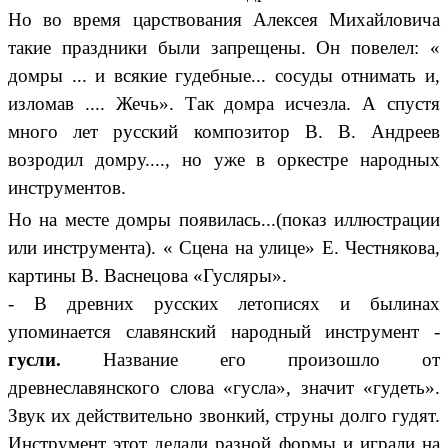
Но во время царствования Алексея Михайловича
такие праздники были запрещены. Он повелел: «
домры ... и всякие гудебные... сосуды отнимать и,
изломав .... Жечь». Так домра исчезла. А спустя
много лет русский композитор В. В. Андреев
возродил домру...., но уже в оркестре народных
инструментов.
Но на месте домры появилась...(показ иллюстрации
или инструмента). « Сцена на улице» Е. Честнякова,
картины В. Васнецова «Гусляры».
- В древних русских летописях и былинах
упоминается славянский народный инструмент -
гусли.
Название его произошло от
древнеславянского слова «гусла», значит «гудеть».
Звук их действительно звонкий, струны долго гудят.
Инструмент этот делали разной формы и играли на