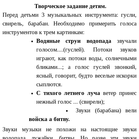
Творческое задание детям.
Перед детьми 3 музыкальных инструмента: гусли,
свирель, барабан. Необходимо примерить голоса
инструментов к трем картинкам:
Водяные струи водопада
звучали
голосом....(гуслей). Потоки звуков
играют, как потоки воды, солнечными
бликами...; а голос гуслей звонкий,
ясный, говорит, будто веселые искорки
сыплются.
С тихого летнего луча
ветер принес
нежный голос ... (свирели);
Звуки (барабана) вели
войска а битву.
Звуки музыки не похожи на настоящие звуки
водопада, лужайки, битвы. Но разве эти звуки