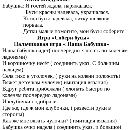
Бабушка: Я гостей ждала, наряжалася,
Бусы красны надевала, украшалася.
Когда бусы надевала, нитку шелкову
порвала.
Детки малые помогите, мои бусы соберите!
Игра «Собери бусы»
Пальчиковая игра « Наша Бабушка»
Наша бабушка идёт( поочередно хлопать по коленям
ладонями)
И корзиночку несёт ( соединить указ. С большим
пальцем)
Села тихо в уголочек, ( руки на колени положить)
Вяжет деточкам чулочек( имитация вязания)
Вдруг ребята прибежали ( хлопать быстро по
коленям поочередно ладонями)
И клубочки подобрали
Где же, где ж мои клубочки, ( развести руки в
стороны)
Как же мне вязать чулочки? ( имитация вязания)
Бабушка очки надела ( соединить указ. и большой