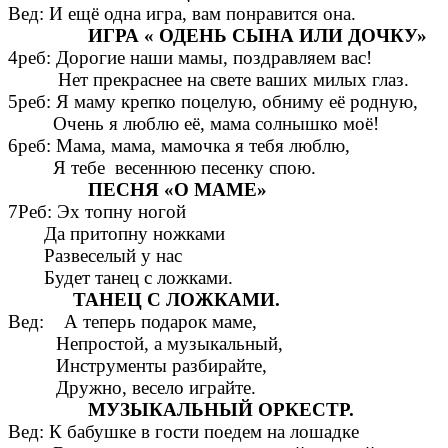
Вед: И ещё одна игра, вам понравится она.
ИГРА « ОДЕНЬ СЫНА ИЛИ ДОЧКУ»
4реб: Дорогие наши мамы, поздравляем вас!
Нет прекраснее на свете ваших милых глаз.
5реб: Я маму крепко поцелую, обниму её родную,
Очень я люблю её, мама солнышко моё!
6реб: Мама, мама, мамочка я тебя люблю,
Я тебе весеннюю песенку спою.
ПЕСНЯ «О МАМЕ»
7Реб: Эх топну ногой
Да притопну ножками
Развеселый у нас
Будет танец с ложками.
ТАНЕЦ С ЛОЖКАМИ.
Вед: А теперь подарок маме,
Непростой, а музыкальный,
Инструменты разбирайте,
Дружно, весело играйте.
МУЗЫКАЛЬНЫЙ ОРКЕСТР.
Вед: К бабушке в гости поедем на лошадке