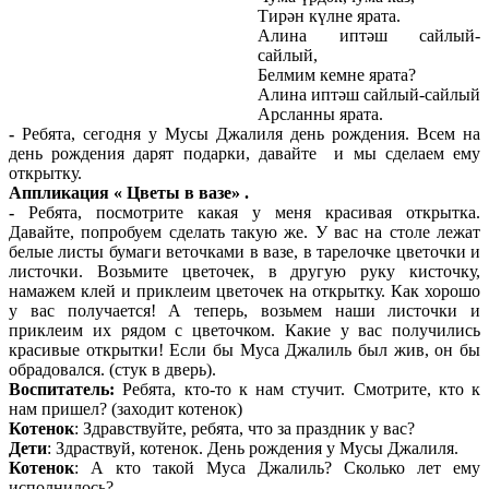
Тирән күлне ярата.
Алина иптәш сайлый-
сайлый,
Белмим кемне ярата?
Алина иптәш сайлый-сайлый
Арсланны ярата.
-
Ребята, сегодня у Мусы Джалиля день рождения. Всем на
день рождения дарят подарки, давайте и мы сделаем ему
открытку.
Аппликация « Цветы в вазе» .
-
Ребята, посмотрите какая у меня красивая открытка.
Давайте, попробуем сделать такую же. У вас на столе лежат
белые листы бумаги веточками в вазе, в тарелочке цветочки и
листочки. Возьмите цветочек, в другую руку кисточку,
намажем клей и приклеим цветочек на открытку. Как хорошо
у вас получается! А теперь, возьмем наши листочки и
приклеим их рядом с цветочком. Какие у вас получились
красивые открытки! Если бы Муса Джалиль был жив, он бы
обрадовался. (стук в дверь).
Воспитатель:
Ребята, кто-то к нам стучит. Смотрите, кто к
нам пришел? (заходит котенок)
Котенок
: Здравствуйте, ребята, что за праздник у вас?
Дети
: Здраствуй, котенок. День рождения у Мусы Джалиля.
Котенок
: А кто такой Муса Джалиль? Сколько лет ему
исполнилось?