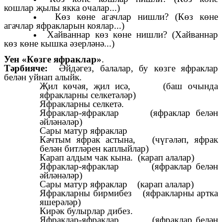
кошлар җылы якка очалар...)
Көз көне агачлар нишли? (Көз көне
агачлар яфракларын коялар...)
Хайваннар көз көне нишли? (Хайваннар
көз көне кышка әзерләнә...)
Уен «Көзге яфраклар»
.
Тәрбияче:
Әйдәгез, балалар, бу көзге яфраклар
белән уйнап алыйк.
Җил көчәя, җил исә, (баш очында
яфракларны селкетәләр)
Яфракларны селкетә.
Яфраклар-яфраклар (яфраклар белән
әйләнәләр)
Сары матур яфраклар
Качтым яфрак астына, (чүгәләп, яфрак
белән битләрен каплыйлар)
Карап алдым чак кына. (карап алалар)
Яфраклар-яфраклар (яфраклар белән
әйләнәләр)
Сары матур яфраклар (карап алалар)
Яфракларны бирмибез (яфракларны артка
яшерәләр)
Кирәк булырлар дибез.
Яфраклар-яфраклар (яфраклар белән