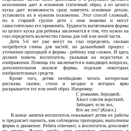
исполнения дает в основном статичный образ, а из целого
куска дает возможность сразу наметить основные детали,
установить их в нужном положении. Этот способ сложный,
но в старшей группе дети с ним знакомы и могут
самостоятельно его применять. Трудность вытягивания формы
из целого куска для ребенка заключается в том, что нужно на
глаз определить количество глины для той или иной части.
Дети 5-6 лет уже могут на глаз определять, сколько
потребуется глины для частей, но дальнейший процесс -
уточнение пропорций и формы - ребенку еще сложен. И здесь
должен помочь воспитатель, указывая на недостатки в
изображении. Помощь эта заключается в наводящих вопросах,
дополнительном анализе формы, подсказе некоторых
изобразительных средств.
Кроме того, детям необходимо читать интересные
рассказы, сказки, стихи и загадки в которых ярко
раскрывается тот или иной образ. Например:
С рожками, бородкой,
Хвост совсем короткий,
Забодает, если зол,
Кто же это? (
Козел
.)
В конце занятия воспитатель показывает детям их работы
и предлагает оценить, как соблюдены пропорции, выполнены
форма и движение. Ребята отвечают, а воспитатель дополняет
их ответы. Важно, чтобы дети научились критически и