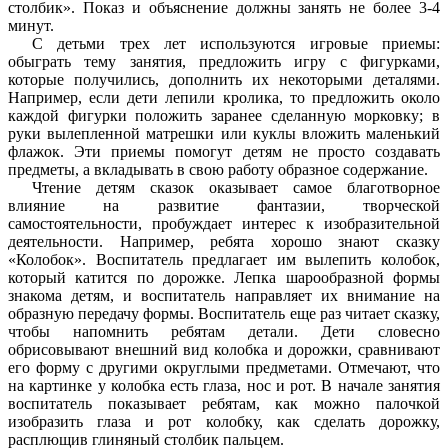
столбик». Показ и объяснение должны занять не более 3-4
минут.
С детьми трех лет используются игровые приемы:
обыграть тему занятия, предложить игру с фигурками,
которые получились, дополнить их некоторыми деталями.
Например, если дети лепили кролика, то предложить около
каждой фигурки положить заранее сделанную морковку; в
руки вылепленной матрешки или куклы вложить маленький
флажок. Эти приемы помогут детям не просто создавать
предметы, а вкладывать в свою работу образное содержание.
Чтение детям сказок оказывает самое благотворное
влияние на развитие фантазии, творческой
самостоятельности, пробуждает интерес к изобразительной
деятельности. Например, ребята хорошо знают сказку
«Колобок». Воспитатель предлагает им вылепить колобок,
который катится по дорожке. Лепка шарообразной формы
знакома детям, и воспитатель направляет их внимание на
образную передачу формы. Воспитатель еще раз читает сказку,
чтобы напомнить ребятам детали. Дети словесно
обрисовывают внешний вид колобка и дорожки, сравнивают
его форму с другими округлыми предметами. Отмечают, что
на картинке у колобка есть глаза, нос и рот. В начале занятия
воспитатель показывает ребятам, как можно палочкой
изобразить глаза и рот колобку, как сделать дорожку,
расплющив глиняный столбик пальцем.