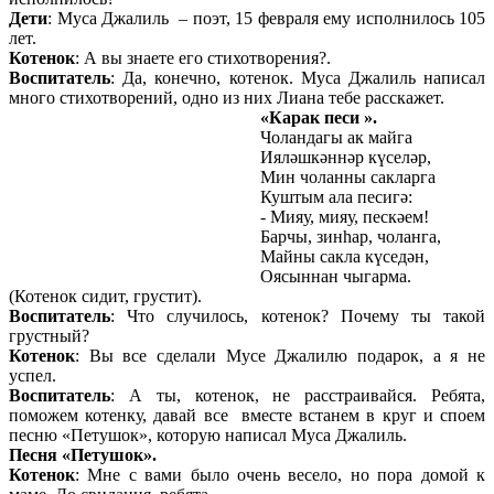
Дети
: Муса Джалиль – поэт, 15 февраля ему исполнилось 105
лет.
Котенок
: А вы знаете его стихотворения?.
Воспитатель
: Да, конечно, котенок. Муса Джалиль написал
много стихотворений, одно из них Лиана тебе расскажет.
«Карак песи ».
Чоландагы ак майга
Ияләшкәннәр күселәр,
Мин чоланны сакларга
Куштым ала песигә:
- Мияу, мияу, пескәем!
Барчы, зинһар, чоланга,
Майны сакла күседән,
Оясыннан чыгарма.
(Котенок сидит, грустит).
Воспитатель
: Что случилось, котенок? Почему ты такой
грустный?
Котенок
: Вы все сделали Мусе Джалилю подарок, а я не
успел.
Воспитатель
: А ты, котенок, не расстраивайся. Ребята,
поможем котенку, давай все вместе встанем в круг и споем
песню «Петушок», которую написал Муса Джалиль.
Песня «Петушок».
Котенок
: Мне с вами было очень весело, но пора домой к