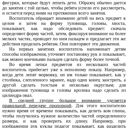
фигурки, которые будут лепить дети.
Образец обычно дается
до занятия с той целью, чтобы ребята успели его рассмотреть,
и остается перед ними на протяжении всего занятия.
Воспитатель обращает внимание детей на весь предмет в
целом и затем на форму туловища, головы, хвоста,
показывает, как надо обследовать предмет: сначала
определяют форму частей, затем, фиксируя внимание на более
мелких частях, проводит по ним пальцем и предлагает эти же
действия проделать ребятам. Они повторяют эти движения.
На первых занятиях воспитатель напоминает детям
способы изображения, уточняет постановку рук и показывает,
как можно кончиками пальцев сделать форму более точной.
Во время лепки предметов из нескольких частей
воспитатель прибегает уже к неполному показу. Например,
когда дети лепят морковку, он им только показывает, как у
столбика, слепленного заранее, надо один конец заострить, а
другой сделать толстым и несколько округлым; для
изображения туловища и головы кролика надо сделать из
цилиндра овал.
В средней группе большое внимание уделяется
правильной передаче пропорций
. Для этого воспитателю
нужно время от времени показывать, как делить ком глины,
чтобы получилось нужное количество частей определенного
размера, и как проверить их длину. Например, при
изображении рук куклы педагог показывает, как разделить