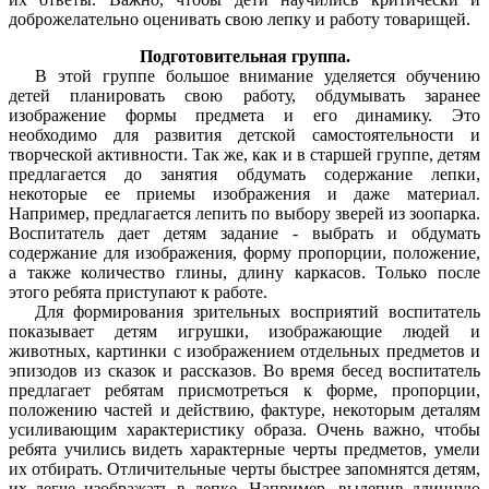
доброжелательно оценивать свою лепку и работу товарищей.
Подготовительная группа.
В этой группе большое внимание уделяется обучению
детей планировать свою работу, обдумывать заранее
изображение формы предмета и его динамику. Это
необходимо для развития детской самостоятельности и
творческой активности. Так же, как и в старшей группе, детям
предлагается до занятия обдумать содержание лепки,
некоторые ее приемы изображения и даже материал.
Например, предлагается лепить по выбору зверей из зоопарка.
Воспитатель дает детям задание - выбрать и обдумать
содержание для изображения, форму пропорции, положение,
а также количество глины, длину каркасов. Только после
этого ребята приступают к работе.
Для формирования зрительных восприятий воспитатель
показывает детям игрушки, изображающие людей и
животных, картинки с изображением отдельных предметов и
эпизодов из сказок и рассказов. Во время бесед воспитатель
предлагает ребятам присмотреться к форме, пропорции,
положению частей и действию, фактуре, некоторым деталям
усиливающим характеристику образа. Очень важно, чтобы
ребята учились видеть характерные черты предметов, умели
их отбирать. Отличительные черты быстрее запомнятся детям,
их легче изображать в лепке. Например, вылепив длинную