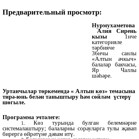
Предварительный просмотр:
Нурмухаметова
Алия Сирень
кызы
1нче
категорияле
тәрбияче
36нчы санлы
«Алтын ачкыч»
балалар бакчасы,
Яр Чаллы
шәhәре.
Уртанчылар төркемендә « Алтын көз» темасына
тирә-юнь белән таныштыру һәм сөйләм үстерү
шөгыле.
Программа эчтәлеге:
Көз турында булган белемнәрне
системалаштыру; балаларны сорауларга тулы җавап
бирергә
өйрәтүне дәвам итү.