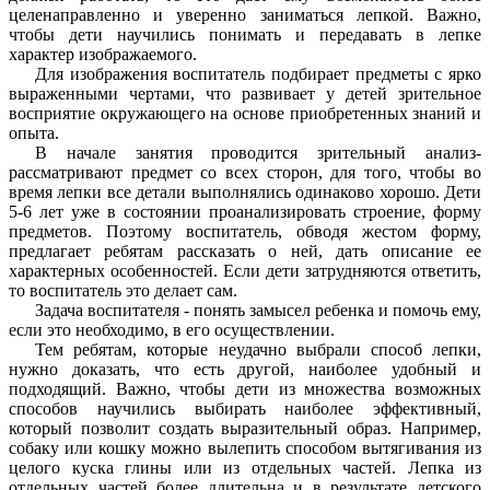
целенаправленно и уверенно заниматься лепкой. Важно,
чтобы дети научились понимать и передавать в лепке
характер изображаемого.
Для изображения воспитатель подбирает предметы с ярко
выраженными чертами, что развивает у детей зрительное
восприятие окружающего на основе приобретенных знаний и
опыта.
В начале занятия проводится зрительный анализ-
рассматривают предмет со всех сторон, для того, чтобы во
время лепки все детали выполнялись одинаково хорошо. Дети
5-6 лет уже в состоянии проанализировать строение, форму
предметов. Поэтому воспитатель, обводя жестом форму,
предлагает ребятам рассказать о ней, дать описание ее
характерных особенностей. Если дети затрудняются ответить,
то воспитатель это делает сам.
Задача воспитателя - понять замысел ребенка и помочь ему,
если это необходимо, в его осуществлении.
Тем ребятам, которые неудачно выбрали способ лепки,
нужно доказать, что есть другой, наиболее удобный и
подходящий. Важно, чтобы дети из множества возможных
способов научились выбирать наиболее эффективный,
который позволит создать выразительный образ. Например,
собаку или кошку можно вылепить способом вытягивания из
целого куска глины или из отдельных частей. Лепка из
отдельных частей более длительна и в результате детского