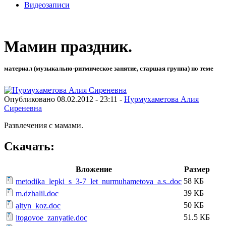
Видеозаписи
Мамин праздник.
материал (музыкально-ритмическое занятие, старшая группа) по теме
Опубликовано 08.02.2012 - 23:11 -
Нурмухаметова Алия
Сиреневна
Развлечения с мамами.
Скачать:
Вложение
Размер
58 КБ
metodika_lepki_s_3-7_let_nurmuhametova_a.s..doc
39 КБ
m.dzhalil.doc
50 КБ
altyn_koz.doc
51.5 КБ
itogovoe_zanyatie.doc