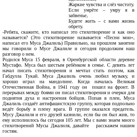
Жаркие чувства и слёз чистоту.
Если умрёте – умру я в
забвенье,
Будете жить – с вами жизнь
обрету.
-Ребята, скажите, кто написал это стихотворение и как оно
называется? (Это стихотворение называется «Песни мои»,
написал его Муса Джалиль) Правильно, на прошлом занятии
мы говорили о Мусе Джалиле и сегодня продолжим наш
разговор о нем.
Родился Муса 15 февраля, в Оренбургской области деревне
Мустафо. Муса был шестым ребёнком в семье. С девять лет
начал писать стихотворения и мечтал стать поэтом, как
Габдулла Тукай. Муса Джалиль очень любил музыку, и
хорошо играл на мандолине. Когда началась Великая
Отечественная Война, в 1941 году он пошел на фронт. В
перерывах между боями он писал стихотворения и очерки для
поднятия духа и настроения бойцов. Попав в плен, Муса
Джалиль создаёт антифашистскую группу, которая подпольно
ведёт борьбу в плену врага. В группе оказался предатель.
Мусу Джалиля и его друзей казнили, если бы он был жив, то
ему исполнилось бы сегодня 105 лет. Мы с вами знаем много
стихотворений Мусы Джалиля, давайте расскажем нашим
гостям.