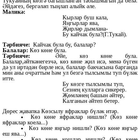
Тукуайның көзгә багышланган табышмагын да белә.
Әйдәгез, бергәләп тыңлап алыйк әле.
Мәликә:
Кырлар буш кала,
Яңгырлар ява,
Җирләр дымлана-
Бу кайчак була?(Г.Тукай).
Тәрбияче:
Кайчак була бу, балалар?
Балалар:
Көз көне була.
Тәрбияче:
Әйе, көз көне була.
Балалар,әйткәнегезчә, көз көне җил исә, менә бүген
дә ул иртәдән бирле исә, балалар бакчасына барганда
мин аны очраттым һәм ул безгә тылсымлы туп бүләк
итте.
Бу көзге тылсымлы туп,
Сезнең кулларга сикерер.
Җөмләнең башын әйтер,
Калганын әйтеп бетер.
Дөрес җавапка Көзсылу яфраклар бүләк итәр.
Көз көне яфраклар нишли? (Көз көне
яфраклар коела...)
Көз көне яңгыр нишли? (Көз көне яңгыр
еш ява...)
Көз көне кошлар нишли? (Көз көне