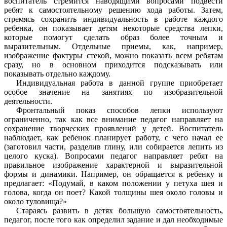
воспитатель стремится наводящими вопросами подвести
ребят к самостоятельному решению хода работы. Затем,
стремясь сохранить индивидуальность в работе каждого
ребенка, он показывает детям некоторые средства лепки,
которые помогут сделать образ более точным и
выразительным. Отдельные приемы, как, например,
изображение фактуры стекой, можно показать всем ребятам
сразу, но в основном приходится подсказывать или
показывать отдельно каждому.
Индивидуальная работа в данной группе приобретает
особое значение на занятиях по изобразительной
деятельности.
Фронтальный показ способов лепки используют
ограниченно, так как все внимание педагог направляет на
сохранение творческих проявлений у детей. Воспитатель
наблюдает, как ребенок планирует работу, с чего начал ее
(заготовил части, разделив глину, или собирается лепить из
целого куска). Вопросами педагог направляет ребят на
правильное изображение характерной и выразительной
формы и динамики. Например, он обращается к ребенку и
предлагает: «Подумай, в каком положении у петуха шея и
голова, когда он поет? Какой толщины шея около головы и
около туловища?»
Стараясь развить в детях большую самостоятельность,
педагог, после того как определил задание и дал необходимые