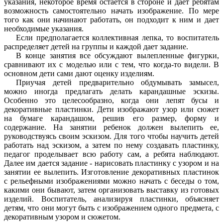
указания, некоторое время остается в стороне и дает ребятам
возможность самостоятельно начать изображение. По мере
того как они начинают работать, он подходит к ним и дает
необходимые указания.
Если предполагается коллективная лепка, то воспитатель
распределяет детей на группы и каждой дает задание.
В конце занятия все обсуждают вылепленные фигурки,
сравнивают их с моделью или с тем, что когда-то видели. В
основном дети сами дают оценку изделиям.
Приучая детей предварительно обдумывать замысел,
можно иногда предлагать делать карандашные эскизы.
Особенно это целесообразно, когда они лепят бусы и
декоративные пластинки. Дети изображают узор или сюжет
на бумаге карандашом, решив его размер, форму и
содержание. На занятии ребенок должен вылепить ее,
руководствуясь своим эскизом. Для того чтобы научить детей
работать над эскизом, а затем по нему создавать пластинку,
педагог проделывает всю работу сам, а ребята наблюдают.
Далее им дается задание - нарисовать пластинку с узором и на
занятии ее вылепить. Изготовление декоративных пластинок
с рельефными изображениями можно начать с беседы о том,
какими они бывают, затем организовать выставку из готовых
изделий. Воспитатель, анализируя пластинки, объясняет
детям, что они могут быть с изображением одного предмета, с
декоративным узором и сюжетом.