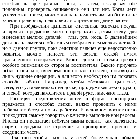
столбик на две равные части, а затем, складывая обе
половины, проверить, одинаковые они или нет. Когда дети
усвоят этот прием, можно лишь напомнить им, чтобы они не
забыли проверить, правильно ли определили длину частей.
При изображении цыпленка, снеговика, девочки, посуды
и других предметов можно предложить детям стеку для
нанесения мелких деталей - глаз, рта, носа. В дальнейшем
дети познакомятся с объемным изображением мелких деталей,
но в данной группе, пока действия пальцев еще недостаточно
развиты, можно нанести эти детали стекой путем
графического изображения. Работа детей со стекой требует
особого внимания со стороны воспитателя. Важно приучать
ребят правильно, своевременно пользоваться ею, производить
лишь нужные операции, а для этого необходимо им показать
способы работы. Например, чтобы обозначить цыпленку
глаза, его устанавливают на доске, придерживая левой рукой,
и стекой, которая находится в правой руке, намечают глаза.
Расширяя представления детей о форме, пропорциях
предметов и способах лепки, важно проводить с ними
небольшие беседы по их работам. В основном воспитателю
приходится самому говорить о качестве выполненной работы.
Иногда он предлагает ребятам самим решить, как вылеплена
форма, переданы ее строение и пропорции, прочно ли
соединены части.
Для того чтобы вызвать у детей более яркие образы