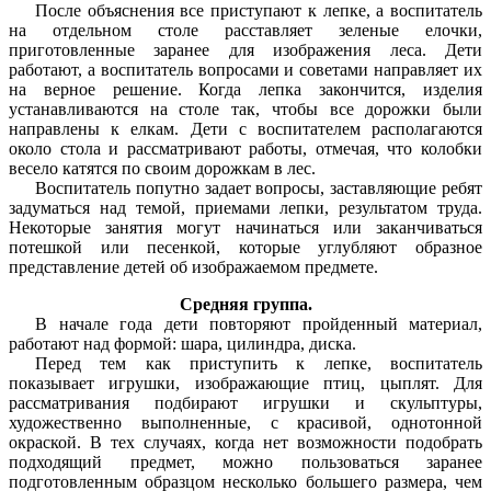
После объяснения все приступают к лепке, а воспитатель
на отдельном столе расставляет зеленые елочки,
приготовленные заранее для изображения леса. Дети
работают, а воспитатель вопросами и советами направляет их
на верное решение. Когда лепка закончится, изделия
устанавливаются на столе так, чтобы все дорожки были
направлены к елкам. Дети с воспитателем располагаются
около стола и рассматривают работы, отмечая, что колобки
весело катятся по своим дорожкам в лес.
Воспитатель попутно задает вопросы, заставляющие ребят
задуматься над темой, приемами лепки, результатом труда.
Некоторые занятия могут начинаться или заканчиваться
потешкой или песенкой, которые углубляют образное
представление детей об изображаемом предмете.
Средняя группа.
В начале года дети повторяют пройденный материал,
работают над формой: шара, цилиндра, диска.
Перед тем как приступить к лепке, воспитатель
показывает игрушки, изображающие птиц, цыплят. Для
рассматривания подбирают игрушки и скульптуры,
художественно выполненные, с красивой, однотонной
окраской. В тех случаях, когда нет возможности подобрать
подходящий предмет, можно пользоваться заранее
подготовленным образцом несколько большего размера, чем