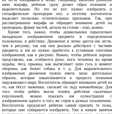
шею жирафа, ребенок сразу делает образ похожим и
выразительным. Но это не все: нужно изобразить и
специфические пропорции ног, а поэтому воспитатель
выделяет несколько отличительных признаков. Так, при
рассматривании жирафа он обращает внимание детей на
пропорции, форму частей, детали на голове - уши, рожки.
Кроме того, важно, чтобы дошкольники параллельно
овладевали изображением предмета в определенном
положении, в действии. Движение в лепке дается им легче,
чем в рисунке, так как они реально действуют с частями
предмета и им не нужно прибегать к условным способам
изображения, как в рисунке. Важно, чтобы ребенок хорошо
представлял, как сгибаются руки, ноги человека во время
ходьбы, бега, прыжка, как вытягивает шею гусь в момент
обороны, как бежит собака и т. д. Для выразительного
изображения движения нужно иметь запас зрительных
образов, которые накапливаются в процессе познания
окружающего мира. Воспитатель обращает внимание детей на
то, как бегут лыжники, скользят по льду конькобежцы. Для
того чтобы ребята могли понять действия сказочных
персонажей, можно показать им иллюстрации с
изображением одного и того же героя в разных положениях.
Воспитатель предлагает ребятам самим принять те позы,
которые они собираются изобразить. Уже в начале занятия