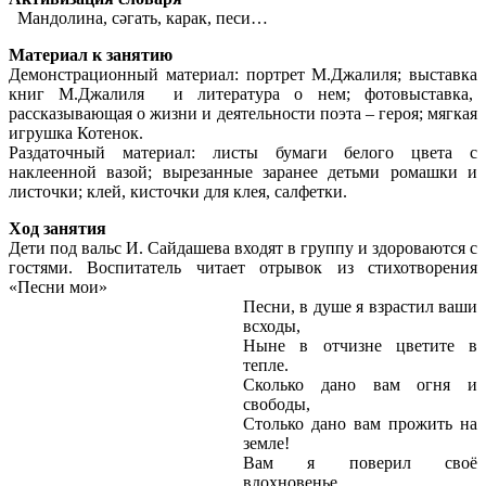
Мандолина, сәгать, карак, песи…
Материал к занятию
Демонстрационный материал: портрет М.Джалиля; выставка
книг М.Джалиля и литература о нем; фотовыставка,
рассказывающая о жизни и деятельности поэта – героя; мягкая
игрушка Котенок.
Раздаточный материал: листы бумаги белого цвета с
наклеенной вазой; вырезанные заранее детьми ромашки и
листочки; клей, кисточки для клея, салфетки.
Ход занятия
Дети под вальс И. Сайдашева входят в группу и здороваются с
гостями. Воспитатель читает отрывок из стихотворения
«Песни мои»
Песни, в душе я взрастил ваши
всходы,
Ныне в отчизне цветите в
тепле.
Сколько дано вам огня и
свободы,
Столько дано вам прожить на
земле!
Вам я поверил своё
вдохновенье,