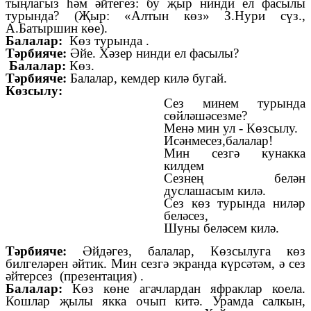
тыңлагыз һәм әйтегез: бу җыр нинди ел фасылы
турында? (Җыр: «Алтын көз» З.Нури сүз.,
А.Батыршин көе).
Балалар:
Көз турында .
Тәрбияче:
Әйе. Хәзер нинди ел фасылы?
Балалар:
Көз.
Тәрбияче:
Балалар, кемдер килә бугай.
Көзсылу:
Сез минем турында
сөйләшәсезме?
Менә мин ул - Көзсылу.
Исәнмесез,балалар!
Мин сезгә кунакка
килдем
Сезнең белән
дуслашасым килә.
Сез көз турында ниләр
беләсез,
Шуны беләсем килә.
Тәрбияче:
Әйдәгез, балалар, Көзсылуга көз
билгеләрен әйтик. Мин сезгә экранда күрсәтәм, ә сез
әйтерсез (презентация) .
Балалар:
Көз көне агачлардан яфраклар коела.
Кошлар җылы якка очып китә. Урамда салкын,