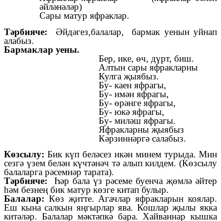
әйләнәләр)
Сары матур яфраклар.
Тәрбияче:
Әйдәгез,балалар, бармак уенын уйнап
алабыз.
Бармаклар уены.
Бер, ике, өч, дүрт, биш.
Алтын сары яфракларны
Кулга җыябыз.
Бу- каен яфрагы,
Бу- имән яфрагы,
Бу- өрәнге яфрагы,
Бу- юкә яфрагы,
Бу- миләш яфрагы.
Яфракларны җыябыз
Кәрзиннәргә салабыз.
Көзсылу:
Бик күп беләсез икән минем турыда. Мин
сезгә үзем белән күчтәнәч тә алып килдем. (Көзсылу
балаларга рәсемнәр тарата).
Тәрбияче:
Һәр бала үз рәсеме буенча җөмлә әйтер
һәм безнең бик матур көзге китап булыр.
Балалар:
Көз җитте. Агачлар яфракларын коялар.
Еш кына салкын яңгырлар ява. Кошлар җылы якка
китәләр. Балалар мәктәпкә бара. Хайваннар кышка