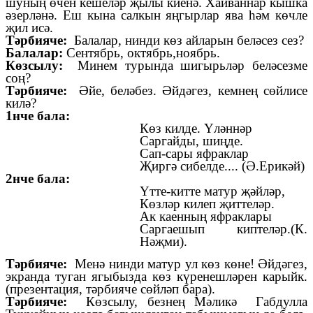
шуның өчен кешеләр җылы киенә. Хайваннар кышка
әзерләнә. Еш кына салкын яңгырлар ява һәм көчле
җил исә.
Тәрбияче:
Балалар, нинди көз айларын беләсез сез?
Балалар:
Сентябрь, октябрь,ноябрь.
Көзсылу:
Минем турында шигырьләр беләсезме
соң?
Тәрбияче:
Әйе, беләбез. Әйдәгез, кемнең сөйлисе
килә?
1нче бала:
Көз килде. Үләннәр
Саргайды, шиңде.
Сап-сары яфраклар
Җиргә сибелде.... (Ә.Ерикәй)
2нче бала:
Үтте-китте матур җәйләр,
Көзләр килеп җиттеләр.
Ак каенның яфраклары
Саргаешып киптеләр.(К.
Нәҗми).
Тәрбияче:
Менә нинди матур ул көз көне! Әйдәгез,
экранда туган ягыбызда көз күренешләрен карыйк.
(презентация, тәрбияче сөйләп бара).
Тәрбияче:
Көзсылу, безнең Мәликә Габдулла