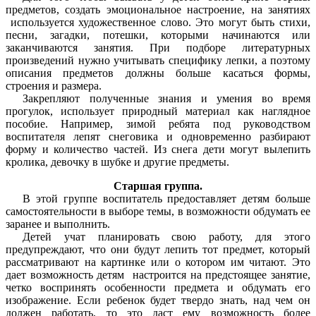
предметов, создать эмоциональное настроение, на занятиях
используется художественное слово. Это могут быть стихи,
песни, загадки, потешки, которыми начинаются или
заканчиваются занятия. При подборе литературных
произведений нужно учитывать специфику лепки, а поэтому
описания предметов должны больше касаться формы,
строения и размера.
Закрепляют полученные знания и умения во время
прогулок, использует природный материал как наглядное
пособие. Например, зимой ребята под руководством
воспитателя лепят снеговика и одновременно разбирают
форму и количество частей. Из снега дети могут вылепить
кролика, девочку в шубке и другие предметы.
Старшая группа.
В этой группе воспитатель предоставляет детям больше
самостоятельности в выборе темы, в возможности обдумать ее
заранее и выполнить.
Детей учат планировать свою работу, для этого
предупреждают, что они будут лепить тот предмет, который
рассматривают на картинке или о котором им читают. Это
дает возможность детям настроится на предстоящее занятие,
четко воспринять особенности предмета и обдумать его
изображение. Если ребенок будет твердо знать, над чем он
должен работать, то это даст ему возможность более