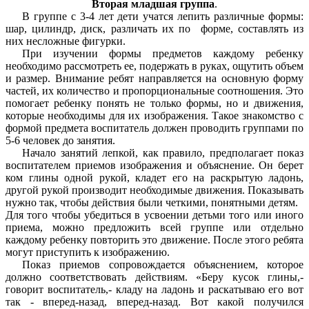
Вторая младшая группа
.
В группе с 3-4 лет дети учатся лепить различные формы:
шар, цилиндр, диск, различать их по форме, составлять из
них несложные фигурки.
При изучении формы предметов каждому ребенку
необходимо рассмотреть ее, подержать в руках, ощутить объем
и размер. Внимание ребят направляется на основную форму
частей, их количество и пропорциональные соотношения. Это
помогает ребенку понять не только формы, но и движения,
которые необходимы для их изображения. Такое знакомство с
формой предмета воспитатель должен проводить группами по
5-6 человек до занятия.
Начало занятий лепкой, как правило, предполагает показ
воспитателем приемов изображения и объяснение. Он берет
ком глины одной рукой, кладет его на раскрытую ладонь,
другой рукой производит необходимые движения. Показывать
нужно так, чтобы действия были четкими, понятными детям.
Для того чтобы убедиться в усвоении детьми того или иного
приема, можно предложить всей группе или отдельно
каждому ребенку повторить это движение. После этого ребята
могут приступить к изображению.
Показ приемов сопровождается объяснением, которое
должно соответствовать действиям. «Беру кусок глины,-
говорит воспитатель,- кладу на ладонь и раскатываю его вот
так - вперед-назад, вперед-назад. Вот какой получился