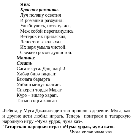
Яна
:
Красная ромашка.
Луч поляну осветил
И ромашки разбудил:
Улыбнулись, потянулись,
Меж собой переглянулись.
Ветерок их приласкал,
Лепестки заколыхал,
Их заря умыла чистой,
Свежею росой душистой.
Малика
:
С
ə
гать
Сəгать суга: Даң, даң!..!
Хəбəр бирə таңнан:
Бакчага барырга
Унбиш минут калган.
Сикереп торды Марат
Күрə – эшлəр харап.
Тагын соңга калган
-
Ребята, у Муса Джалиля детство прошло в деревне. Муса, как
и другие дети любил играть. Теперь поиграем в татарскую
народную игру «Чума үрдәк, чума каз».
Татарская народная игра : «Чума үрдәк, чума каз».
Чума үрдәк,чума каз,