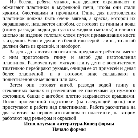
Из беседы ребята узнают, как делают, окрашивают и
обжигают пластинки в муфельной печи, чтобы они стали
яркими, блестящими и прочными. Глина для изготовления
пластинок должна быть очень мягкая, а краска, которой их
окрашивают, называется ангобом, ее готовят из глины и воды
(глину разводят водой до густоты жидкой сметаны) и наносят
кистью на изделие толстым слоем путем примакивания кисти
к изделию. Если изделие из белой или серой глины, то ангоб
должен быть из красной, и наоборот.
За день до занятия воспитатель предлагает ребятам вместе
с ним приготовить глину и ангоб для изготовления
пластинок. Размоченную, мягкую глину дети с воспитателем
тщательно перебирают руками, очищая ее от примесей и делая
более эластичной, и в готовом виде складывают в
полиэтиленовые мешочки или бак.
Затем они готовят ангоб, разводя водой глину в
стеклянных банках и размешивая ее палочками до нужного
состояния, банки с ангобом плотно закрываются крышками.
После проведенной подготовки (на следующий день) они
приступают к работе над пластинками. Работа рассчитана на
два занятия: на первом изготавливают пластинки, на втором
работают над рельефом и окраской.
Используемая литература.Конец формы
Начало формы