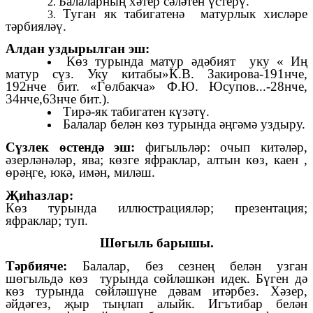
Балаларның хәтер сәләтен үстерү.
Туган як табигатенә матурлык хисләре
тәрбияләү.
Алдан уздырылган эш:
Көз турында матур әдәбият уку « Иң
матур сүз. Уку китабы»К.В. Закирова-191нче,
192нче бит. «Гөлбакча» Ф.Ю. Юсупов...-28нче,
34нче,63нче бит.).
Тирә-як табигатен күзәтү.
Балалар белән көз турында әңгәмә уздыру.
Сүзлек өстендә эш:
фигыльләр: очып китәләр,
әзерләнәләр, ява; көзге яфраклар, алтын көз, каен ,
өрәңге, юкә, имән, миләш.
Җиhазлар:
Көз турында иллюстрацияләр; презентация;
яфраклар; туп.
Шөгыль барышы.
Тәрбияче:
Балалар, без сезнең белән узган
шөгыльдә көз турында сөйләшкән идек. Бүген дә
көз турында сөйләшүне дәвам итәрбез. Хәзер,
әйдәгез, җыр тыңлап алыйк. Игътибар белән