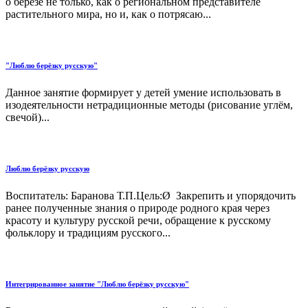
о берёзе не только, как о региональном представителе
растительного мира, но и, как о потрясаю...
"Люблю берёзку русскую"
Данное занятие формирует у детей умение использовать в
изодеятельности нетрадиционные методы (рисование углём,
свечой)...
Люблю берёзку русскую
Воспитатель: Баранова Т.П.Цель:Ø Закрепить и упорядочить
ранее полученные знания о природе родного края через
красоту и культуру русской речи, обращение к русскому
фольклору и традициям русского...
Интегрированное занятие "Люблю берёзку русскую"