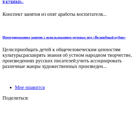
В КУБИКИ».
Конспект занятия из опят аработы воспитателя...
Интегрированное занятие с использованием речевых игр «Волшебный кубик»
Цели:приобщать детей к общечеловеческим ценностям
культуры;расширять знания об устном народном творчестве,
произведениях русских писателей;учить ассоциировать
различные жанры художественных произведен...
Мне нравится
Поделиться: