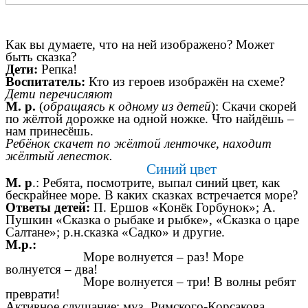
Как вы думаете, что на ней изображено? Может
быть сказка?
Дети:
Репка!
Воспитатель:
Кто из героев изображён на схеме?
Дети перечисляют
М. р.
(
обращаясь к одному из детей
): Скачи скорей
по жёлтой дорожке на одной ножке. Что найдёшь –
нам принесёшь.
Ребёнок скачет по жёлтой ленточке, находит
жёлтый лепесток.
Синий цвет
М. р
.: Ребята, посмотрите, выпал синий цвет, как
бескрайнее море. В каких сказках встречается море?
Ответы детей:
П. Ершов «Конёк Горбунок»; А.
Пушкин «Сказка о рыбаке и рыбке», «Сказка о царе
Салтане»; р.н.сказка «Садко» и другие.
М.р.:
Море волнуется – раз! Море
волнуется – два!
Море волнуется – три! В волны ребят
преврати!
Активное слушание: муз. Римского-Корсакова