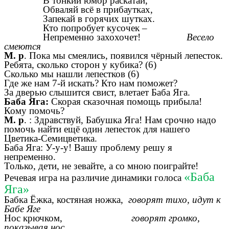
В тонкий юмор раскатай,
Обваляй всё в прибаутках,
Запекай в горячих шутках.
Кто попробует кусочек –
Непременно захохочет!
Весело
смеются
М. р
. Пока мы смеялись, появился чёрный лепесток.
Ребята, сколько сторон у кубика? (6)
Сколько мы нашли лепестков (6)
Где же нам 7-й искать? Кто нам поможет?
За дверью слышится свист, влетает Баба Яга.
Баба Яга:
Скорая сказочная помощь прибыла!
Кому помочь?
М. р
. : Здравствуй, Бабушка Яга! Нам срочно надо
помочь найти ещё один лепесток для нашего
Цветика-Семицветика.
Баба Яга: У-у-у! Вашу проблему решу я
непременно.
Только, дети, не зевайте, а со мною поиграйте!
«Баба
Речевая игра на различие динамики голоса
Яга»
Бабка Ёжка, костяная ножка,
говорят тихо, идут к
Бабе Яге
Нос крючком,
говорят громко,
показывая нос