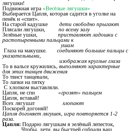
лягушки!
Подвижная игра
«Весёлые лягушки»
Выбирается Цапля, которая садится в уголке на
пенёк и «спит».
На старой кадушке
дети свободно прыгают
Плясали лягушки,
по всему залу
Зелёные ушки,
приставляют ладошки с
растопыренными пальцами к
ушам
Глаза на макушке
. соединяют большие пальцы с
указательными,
изображая круглые глаза
То в вальсе кружились,
выполняют характерные
для этих танцев движения
То твист танцевали,
То лапки на пятку
С хлопком выставляли.
Цапля, не спи
«грозят» пальцем
Цапля, вставай!
Всех лягушат
хлопают
Поскорей догоняй!
Цапля догоняет лягушек, игра повторяется 1-2
раза.
Цапля:
Подарю лягушкам я зелёный лепесток,
Чтобы, дети, вы быстрей собрали ваш