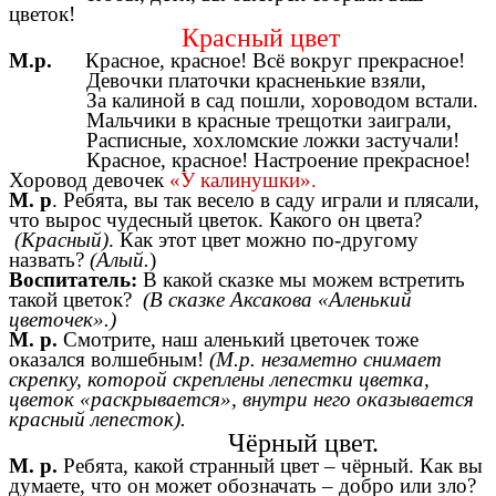
цветок!
Красный цвет
М.р.
Красное, красное! Всё вокруг прекрасное!
Девочки платочки красненькие взяли,
За калиной в сад пошли, хороводом встали.
Мальчики в красные трещотки заиграли,
Расписные, хохломские ложки застучали!
Красное, красное! Настроение прекрасное!
Хоровод девочек
«У калинушки».
М. р
. Ребята, вы так весело в саду играли и плясали,
что вырос чудесный цветок. Какого он цвета?
(Красный)
. Как этот цвет можно по-другому
назвать?
(Алый.
)
Воспитатель:
В какой сказке мы можем встретить
такой цветок?
(В сказке Аксакова «Аленький
цветочек».)
М. р.
Смотрите, наш аленький цветочек тоже
оказался волшебным!
(М.р. незаметно снимает
скрепку, которой скреплены лепестки цветка,
цветок «раскрывается», внутри него оказывается
красный лепесток).
Чёрный цвет.
М. р.
Ребята, какой странный цвет – чёрный. Как вы
думаете, что он может обозначать – добро или зло?