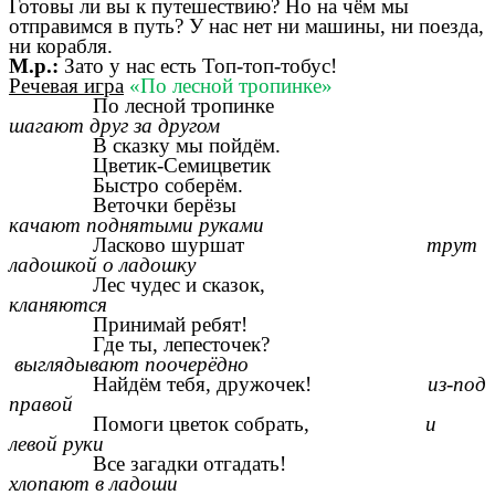
Готовы ли вы к путешествию? Но на чём мы
отправимся в путь? У нас нет ни машины, ни поезда,
ни корабля.
М.р.:
Зато у нас есть Топ-топ-тобус!
Речевая игра
«По лесной тропинке»
По лесной тропинке
шагают друг за другом
В сказку мы пойдём.
Цветик-Семицветик
Быстро соберём.
Веточки берёзы
качают поднятыми руками
Ласково шуршат
трут
ладошкой о ладошку
Лес чудес и сказок,
кланяются
Принимай ребят!
Где ты, лепесточек?
выглядывают поочерёдно
Найдём тебя, дружочек!
из-под
правой
Помоги цветок собрать,
и
левой руки
Все загадки отгадать!
хлопают в ладоши