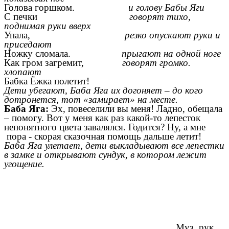
Голова горшком.
и голову Бабы Яги
С печки
говорят тихо,
поднимая руки вверх
Упала,
резко опускают руки и
приседают
Ножку сломала.
прыгают на одной ноге
Как гром загремит,
говорят громко.
хлопают
Бабка Ёжка полетит!
Дети убегают, Баба Яга их догоняет – до кого
дотронется, тот «замирает» на месте.
Баба Яга:
Эх, повеселили вы меня! Ладно, обещала
– помогу. Вот у меня как раз какой-то лепесток
непонятного цвета завалялся. Годится? Ну, а мне
пора - скорая сказочная помощь дальше летит!
Баба Яга улетает, дети выкладывают все лепестки
в замке и открывают сундук, в котором лежит
угощение.
Муз. рук.