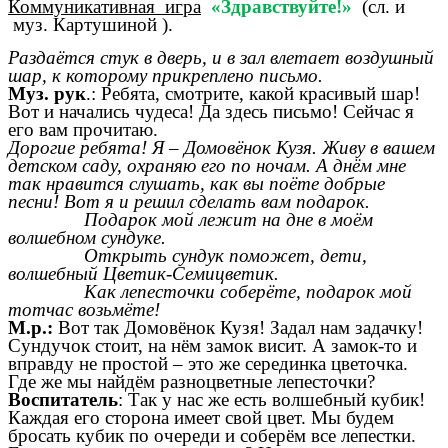
Коммуникативная игра
«Здравствуйте!»
(сл. и
муз. Картушиной ).
Раздаётся стук в дверь, и в зал влетает воздушный
шар, к которому прикреплено письмо.
Муз. рук
.: Ребята, смотрите, какой красивый шар!
Вот и начались чудеса! Да здесь письмо! Сейчас я
его вам прочитаю.
Дорогие ребята! Я – Домовёнок Кузя. Живу в вашем
детском саду, охраняю его по ночам. А днём мне
так нравится слушать, как вы поёте добрые
песни! Вот я и решил сделать вам подарок.
Подарок мой лежит на дне в моём
волшебном сундуке.
Открыть сундук поможет, дети,
волшебный Цветик-Семицветик.
Как лепесточки соберёте, подарок мой
тотчас возьмёте!
М.р.:
Вот так Домовёнок Кузя! Задал нам задачку!
Сундучок стоит, на нём замок висит. А замок-то и
вправду не простой – это же серединка цветочка.
Где же мы найдём разноцветные лепесточки?
Воспитатель
: Так у нас же есть волшебный кубик!
Каждая его сторона имеет свой цвет. Мы будем
бросать кубик по очереди и соберём все лепестки.