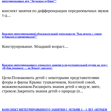
интегрированных игр "Звуковые кубики""
конспект занятия по дифференциации переднеязычных звуков
т-д....
Конспект интегрированной образовательной деятельности "Как играть с этими
кубиками и кирпичиками?"
Конструирование. Младший возраст....
Конспект интегрированного открытого занятия в подготовительной группе на тему:
«Кубик вращаем — по Крыму шагаем»
Цели:Познакомить детей с некоторыми представителями
флоры и фауны Крыма: тушканчиком, болотной совой,
можжевельником.Расширить знания детей о медузе, мяте,
стрекозе.Закрепить знания детей о природе (п...
КОНСПЕКТ ИНТЕГРИРОВАННОГО ЗАНЯТИЯ С ДЕТЬМИ 2 – 3 ЛЕТ «ИГРАЕМ