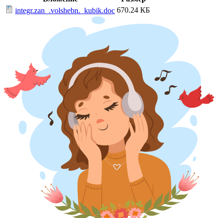
670.24 КБ
integr.zan_.volshebn._kubik.doc