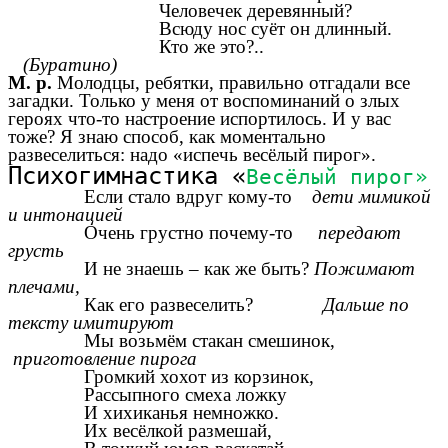
Человечек деревянный?
Всюду нос суёт он длинный.
Кто же это?..
(Буратино)
М. р.
Молодцы, ребятки, правильно отгадали все
загадки. Только у меня от воспоминаний о злых
героях что-то настроение испортилось. И у вас
тоже? Я знаю способ, как моментально
развеселиться: надо «испечь весёлый пирог».
Психогимнастика «
Весёлый пирог»
Если стало вдруг кому-то
дети мимикой
и интонацией
Очень грустно почему-то
передают
грусть
И не знаешь – как же быть?
Пожимают
плечами,
Как его развеселить?
Дальше по
тексту имитируют
Мы возьмём стакан смешинок,
приготовление пирога
Громкий хохот из корзинок,
Рассыпного смеха ложку
И хихиканья немножко.
Их весёлкой размешай,