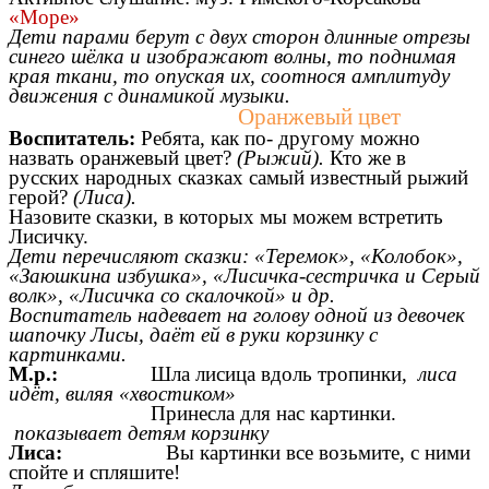
«Море»
Дети парами берут с двух сторон длинные отрезы
синего шёлка и изображают волны, то поднимая
края ткани, то опуская их, соотнося амплитуду
движения с динамикой музыки.
Оранжевый цвет
Воспитатель:
Ребята, как по- другому можно
назвать оранжевый цвет?
(Рыжий).
Кто же в
русских народных сказках самый известный рыжий
герой?
(Лиса).
Назовите сказки, в которых мы можем встретить
Лисичку.
Дети перечисляют сказки: «Теремок», «Колобок»,
«Заюшкина избушка», «Лисичка-сестричка и Серый
волк», «Лисичка со скалочкой» и др.
Воспитатель надевает на голову одной из девочек
шапочку Лисы, даёт ей в руки корзинку с
картинками.
М.р.:
Шла лисица вдоль тропинки,
лиса
идёт, виляя «хвостиком»
Принесла для нас картинки.
показывает детям корзинку
Лиса:
Вы картинки все возьмите, с ними
спойте и спляшите!