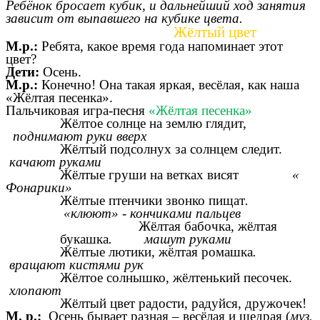
Ребёнок бросает кубик, и дальнейший ход занятия
зависит от выпавшего на кубике цвета.
Жёлтый цвет
М.р.:
Ребята, какое время года напоминает этот
цвет?
Дети:
Осень.
М.р.:
Конечно! Она такая яркая, весёлая, как наша
«Жёлтая песенка».
Пальчиковая игра-песня
«Жёлтая песенка»
Жёлтое солнце на землю глядит,
поднимают руки вверх
Жёлтый подсолнух за солнцем следит.
качают руками
Жёлтые груши на ветках висят
«
Фонарики»
Жёлтые птенчики звонко пищат
.
«клюют» - кончиками пальцев
Жёлтая бабочка, жёлтая
букашка
. машут руками
Жёлтые лютики, жёлтая ромашка
.
вращают кистями рук
Жёлтое солнышко, жёлтенький песочек.
хлопают
Жёлтый цвет радости, радуйся, дружочек!
М. р.:
Осень бывает разная – весёлая и щедрая (
муз.