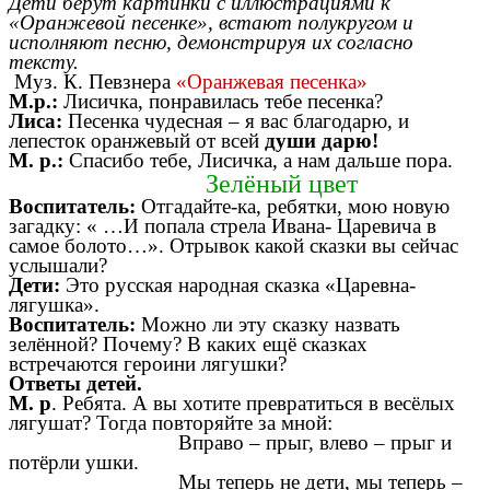
Дети берут картинки с иллюстрациями к
«Оранжевой песенке», встают полукругом и
исполняют песню, демонстрируя их согласно
тексту.
Муз. К. Певзнера
«Оранжевая песенка»
М.р.:
Лисичка, понравилась тебе песенка?
Лиса:
Песенка чудесная – я вас благодарю, и
лепесток оранжевый от всей
души дарю!
М. р.:
Спасибо тебе, Лисичка, а нам дальше пора.
Зелёный цвет
Воспитатель:
Отгадайте-ка, ребятки, мою новую
загадку: « …И попала стрела Ивана- Царевича в
самое болото…». Отрывок какой сказки вы сейчас
услышали?
Дети:
Это русская народная сказка «Царевна-
лягушка».
Воспитатель:
Можно ли эту сказку назвать
зелённой? Почему? В каких ещё сказках
встречаются героини лягушки?
Ответы детей.
М. р
. Ребята. А вы хотите превратиться в весёлых
лягушат? Тогда повторяйте за мной:
Вправо – прыг, влево – прыг и
потёрли ушки.
Мы теперь не дети, мы теперь –