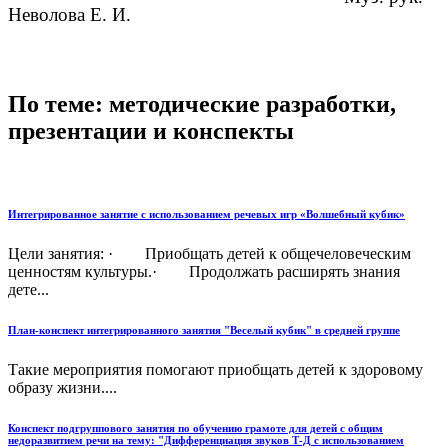
Неволова Е. И.
По теме: методические разработки,
презентации и конспекты
Интегрированное занятие с использованием речевых игр «Волшебный кубик»
Цели занятия: · Приобщать детей к общечеловеческим
ценностям культуры.· Продолжать расширять знания
дете...
План-конспект интегрированного занятия "Веселый кубик" в средней группе
Такие мероприятия помогают приобщать детей к здоровому
образу жизни....
Конспект подгруппового занятия по обучению грамоте для детей с общим
недоразвитием речи на тему: "Дифференциация звуков Т-Д с использованием