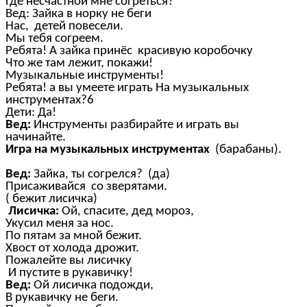
Где несчастной мне согреться?
Вед: Зайка в норку не беги
Нас, детей повесели.
Мы тебя согреем.
Ребята! А зайка принёс красивую коробочку
Что же там лежит, покажи!
Музыкальные инструменты!
Ребята! а вы умеете играть На музыкальных
инструментах?6
Дети: Да!
Вед:
Инструменты разбирайте и играть вы
начинайте.
Игра на музыкальных инструментах
(барабаны).
Вед:
Зайка, ты согрелся? (да)
Присаживайся со зверятами.
( бежит лисичка)
Лисичка:
Ой, спасите, дед мороз,
Укусил меня за нос.
По пятам за мной бежит.
Хвост от холода дрожит.
Пожалейте вы лисичку
И пустите в рукавичку!
Вед:
Ой лисичка подожди,
В рукавичку не беги.