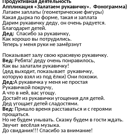
Продуктивная деятельность
Аппликация «Залатаем рукавичку». Фонограмма)
Латаем заплаты (геометрические фигуры)
Какая дырка по форме, такая и заплата
Дарим рукавичку деду, он очень радуется.
Благодарит детей.
Дед:
Спасибо за рукавичку,
Как хорошо вы потрудились.
Теперь у меня руки не замёрзнут
Показывает залу свою красивую рукавичку.
Вед:
Ребята! деду очень понравилось,
Как вы залатали рукавичку!
(дед выходит, показывает рукавичку,
которую взял из под ёлки) Они похожи.
Дед:
А рукавичка у меня не простая
Рукавичкой покручу,
А что в ней, вас угощу.
Достаёт из рукавички угощения для детей.
Дед угощает детей сладостями.
Вед:
Пришло время расставаться и с героями
прощаться.
Но не будем унывать. Сказку будем в гости ждать.
Звучит весёлая музыка.
До свидания!!! Спасибо за внимание!