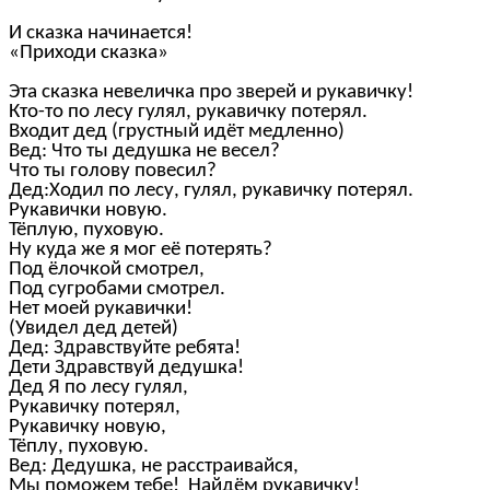
И сказка начинается!
«Приходи сказка»
Эта сказка невеличка про зверей и рукавичку!
Кто-то по лесу гулял, рукавичку потерял.
Входит дед (грустный идёт медленно)
Вед: Что ты дедушка не весел?
Что ты голову повесил?
Дед:Ходил по лесу, гулял, рукавичку потерял.
Рукавички новую.
Тёплую, пуховую.
Ну куда же я мог её потерять?
Под ёлочкой смотрел,
Под сугробами смотрел.
Нет моей рукавички!
(Увидел дед детей)
Дед: Здравствуйте ребята!
Дети Здравствуй дедушка!
Дед Я по лесу гулял,
Рукавичку потерял,
Рукавичку новую,
Тёплу, пуховую.
Вед: Дедушка, не расстраивайся,
Мы поможем тебе! Найдём рукавичку!