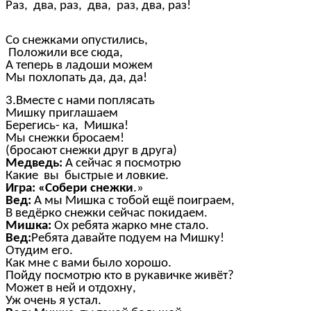
Раз, два, раз, два, раз, два, раз!
Со снежками опустились,
Положили все сюда,
А теперь в ладоши можем
Мы похлопать да, да, да!
3.Вместе с нами поплясать
Мишку приглашаем
Берегись- ка, Мишка!
Мы снежки бросаем!
(бросают снежки друг в друга)
Медведь:
А сейчас я посмотрю
Какие вы быстрые и ловкие.
Игра: «Собери снежки
.»
Вед:
А мы Мишка с тобой ещё поиграем,
В ведёрко снежки сейчас покидаем.
Мишка:
Ох ребята жарко мне стало.
Вед:
Ребята давайте подуем на Мишку!
Отудим его.
Как мне с вами было хорошо.
Пойду посмотрю кто в рукавичке живёт?
Может в ней и отдохну,
Уж очень я устал.