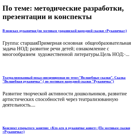
По теме: методические разработки,
презентации и конспекты
В поисках рукавички (по мотивам украинской народной сказки «Рукавичка»)
Группа: старшаяПримерная основная общеобразовательная
задача НОД: развитие речи детей; ознакомление с
многообразием художественной литературы.Цель НОД:·...
Театрализованный показ инсценировки по теме:"Волшебные сказки". Сказка
"Волшебная рукавичка" ( по мотивам народной сказки "Рукавичка")
Развитие творческой активности дошкольников, развитие
артистических способностей через театрализованную
деятельность....
Конспект открытого занятия: «Кто-кто в рукавичке живет» (По мотивам сказки
«Рукавичка»)