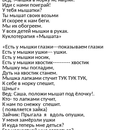
Вед: Мышка в норку не ныряй!
Иди с нами поиграй!
У тебя мышатки?
Ты мышат своих возьми
И скорее к нам беги.
Мы их обогреем.
У всех детей мышки в руках.
Куклотерапия «Мышата»
«Есть у мышки глазки---показываем глазки
Есть у мышки ушки--- ушки.
Есть у мышки носик,
Есть у мышки хвостик---------- хвостик
Мышку мы погладим,
Дуть на хвостик станем.
Мышка лапками стучит ТУК ТУК ТУК,
К себе в норку спешит,
Шмыг»
Вед: Саша, положи мышат под ёлочку!.
Кто- то лапками стучит,
К нам по снежку спешит.
( появляется зайка)
Зайчик: Прыгала я вдоль опушки,
У меня замёрзли ушки
И куда теперь мне деться?