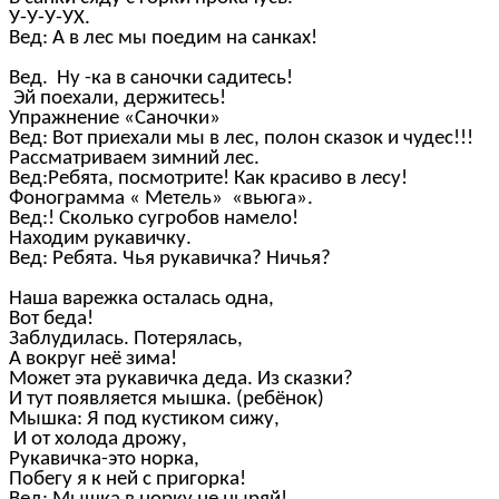
У-У-У-УХ.
Вед: А в лес мы поедим на санках!
Вед. Ну -ка в саночки садитесь!
Эй поехали, держитесь!
Упражнение «Саночки»
Вед: Вот приехали мы в лес, полон сказок и чудес!!!
Рассматриваем зимний лес.
Вед:Ребята, посмотрите! Как красиво в лесу!
Фонограмма « Метель» «вьюга».
Вед:! Сколько сугробов намело!
Находим рукавичку.
Вед: Ребята. Чья рукавичка? Ничья?
Наша варежка осталась одна,
Вот беда!
Заблудилась. Потерялась,
А вокруг неё зима!
Может эта рукавичка деда. Из сказки?
И тут появляется мышка. (ребёнок)
Мышка: Я под кустиком сижу,
И от холода дрожу,
Рукавичка-это норка,
Побегу я к ней с пригорка!