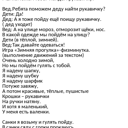
Вед.Ребята поможем деду найти рукавичку?
Дети: Да!
Дед: А я тоже пойду ещё поищу рукавичку.
( дед уходит)
Вед: А на улице мороз, отморозит щёки, нос.
В какой одежде мы пойдём на улицу?
Дети (в тёплой, зимней).
Вед:Так давайте одеваться!
Игра «Зимняя прогулка»-физминутка.
(выполнение движений за текстом)
Очень холодно зимой,
Но мы пойдём гулять с тобой.
Я надену шапку,
Я надену шубку
Я надену шарфик
Потуже завяжу,
А потом красивые, тёплые, пушистые
Крошки – рукавички
На ручки натяну.
И хотя я маленький,
У меня есть валенки.
Санки я возьму и гулять пойду.
В санки сяду с горки прокачусь.