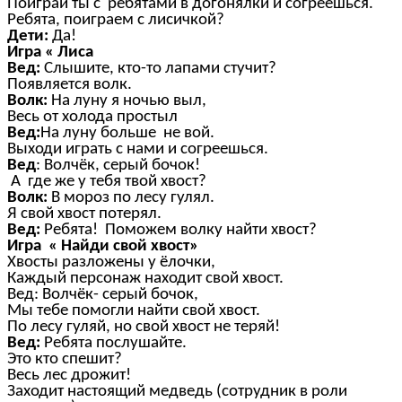
Поиграй ты с ребятами в догонялки и согреешься.
Ребята, поиграем с лисичкой?
Дети:
Да!
Игра « Лиса
Вед:
Слышите, кто-то лапами стучит?
Появляется волк.
Волк:
На луну я ночью выл,
Весь от холода простыл
Вед:
На луну больше не вой.
Выходи играть с нами и согреешься.
Вед
: Волчёк, серый бочок!
А где же у тебя твой хвост?
Волк:
В мороз по лесу гулял.
Я свой хвост потерял.
Вед:
Ребята! Поможем волку найти хвост?
Игра « Найди свой хвост»
Хвосты разложены у ёлочки,
Каждый персонаж находит свой хвост.
Вед: Волчёк- серый бочок,
Мы тебе помогли найти свой хвост.
По лесу гуляй, но свой хвост не теряй!
Вед:
Ребята послушайте.
Это кто спешит?
Весь лес дрожит!
Заходит настоящий медведь (сотрудник в роли