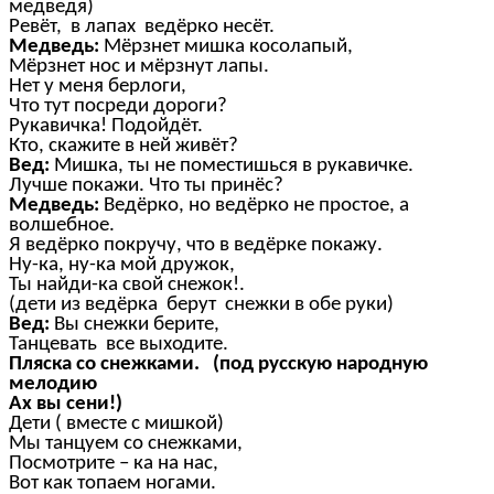
медведя)
Ревёт, в лапах ведёрко несёт.
Медведь:
Мёрзнет мишка косолапый,
Мёрзнет нос и мёрзнут лапы.
Нет у меня берлоги,
Что тут посреди дороги?
Рукавичка! Подойдёт.
Кто, скажите в ней живёт?
Вед:
Мишка, ты не поместишься в рукавичке.
Лучше покажи. Что ты принёс?
Медведь:
Ведёрко, но ведёрко не простое, а
волшебное.
Я ведёрко покручу, что в ведёрке покажу.
Ну-ка, ну-ка мой дружок,
Ты найди-ка свой снежок!.
(дети из ведёрка берут снежки в обе руки)
Вед:
Вы снежки берите,
Танцевать все выходите.
Пляска со снежками. (под русскую народную
мелодию
Ах вы сени!)
Дети ( вместе с мишкой)
Мы танцуем со снежками,
Посмотрите – ка на нас,
Вот как топаем ногами.