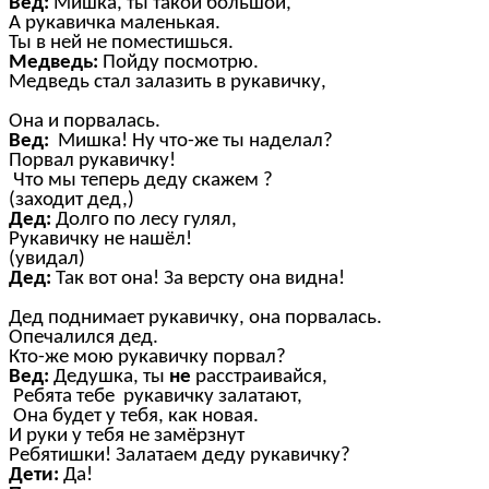
Вед:
Мишка, ты такой большой,
А рукавичка маленькая.
Ты в ней не поместишься.
Медведь:
Пойду посмотрю.
Медведь стал залазить в рукавичку,
Она и порвалась.
Вед:
Мишка! Ну что-же ты наделал?
Порвал рукавичку!
Что мы теперь деду скажем ?
(заходит дед,)
Дед:
Долго по лесу гулял,
Рукавичку не нашёл!
(увидал)
Дед:
Так вот она! За версту она видна!
Дед поднимает рукавичку, она порвалась.
Опечалился дед.
Кто-же мою рукавичку порвал?
Вед:
Дедушка, ты
не
расстраивайся,
Ребята тебе рукавичку залатают,
Она будет у тебя, как новая.
И руки у тебя не замёрзнут
Ребятишки! Залатаем деду рукавичку?
Дети:
Да!