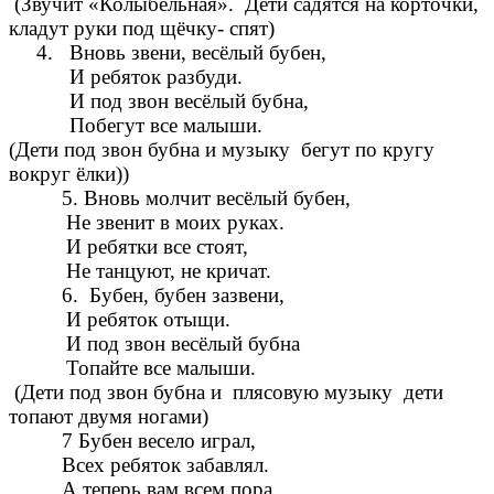
(Звучит «Колыбельная». Дети садятся на корточки,
кладут руки под щёчку- спят)
4. Вновь звени, весёлый бубен,
И ребяток разбуди.
И под звон весёлый бубна,
Побегут все малыши.
(Дети под звон бубна и музыку бегут по кругу
вокруг ёлки))
Вновь молчит весёлый бубен,
Не звенит в моих руках.
И ребятки все стоят,
Не танцуют, не кричат.
Бубен, бубен зазвени,
И ребяток отыщи.
И под звон весёлый бубна
Топайте все малыши.
(Дети под звон бубна и плясовую музыку дети
топают двумя ногами)
Бубен весело играл,
Всех ребяток забавлял.
А теперь вам всем пора,