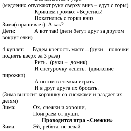
(медленно опускают руки сверху вниз – едут с горы)
Крикнем громко: «Берегись!
Покатились с горки вниз
Зима(спрашивает): А как?
Дети: А вот так! (дети бегут друг за другом
вокруг ёлки)
4 куплет: Будем крепость масте…(руки – полочки
поднять вверх за 3 раза)
Рить. (руки – домик)
И снегурочку лепить. (движение –
пирожки)
А потом в снежки играть,
И в друг друга их бросать.
(Зима выносит корзинку со снежками и раздаёт их
детям)
Зима: Ох, снежки и хороши,
Поиграем от души.
Проводится игра «Снежки»
Зима: Эй, ребята, не зевай.