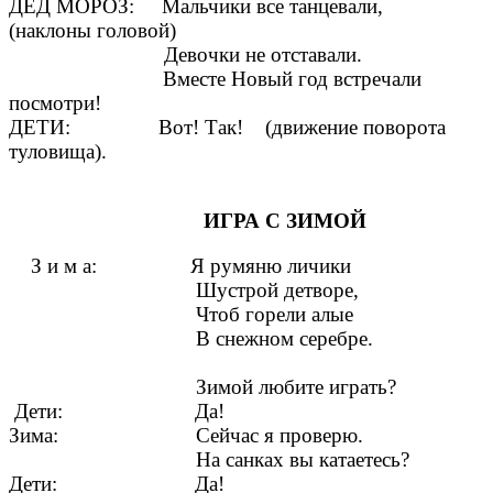
ДЕД МОРОЗ: Мальчики все танцевали,
(наклоны головой)
Девочки не отставали.
Вместе Новый год встречали
посмотри!
ДЕТИ: Вот! Так! (движение поворота
туловища).
ИГРА С ЗИМОЙ
З и м а: Я румяню личики
Шустрой детворе,
Чтоб горели алые
В снежном серебре.
Зимой любите играть?
Дети: Да!
Зима: Сейчас я проверю.
На санках вы катаетесь?
Дети: Да!