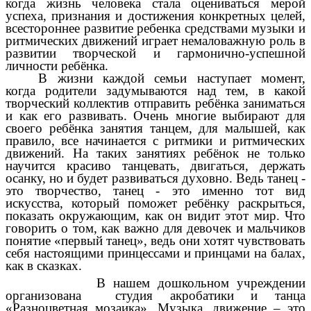
когда жизнь человека стала оцениваться мерой
успеха, признания и достижения конкретных целей,
всестороннее развитие ребенка средствами музыки и
ритмических движений играет немаловажную роль в
развитии творческой и гармонично-успешной
личности ребёнка.
В жизни каждой семьи наступает момент,
когда родители задумываются над тем, в какой
творческий коллектив отправить ребёнка заниматься
и как его развивать. Очень многие выбирают для
своего ребёнка занятия танцем, для малышей, как
правило, все начинается с ритмики и ритмических
движений. На таких занятиях ребёнок не только
научится красиво танцевать, двигаться, держать
осанку, но и будет развиваться духовно. Ведь танец -
это творчество, танец - это именно тот вид
искусства, который поможет ребёнку раскрыться,
показать окружающим, как он видит этот мир. Что
говорить о том, как важно для девочек и мальчиков
понятие «первый танец», ведь они хотят чувствовать
себя настоящими принцессами и принцами на балах,
как в сказках.
В нашем дошкольном учреждении
организована студия акробатики и танца
«Разноцветная мозаика». Музыка, движение – это