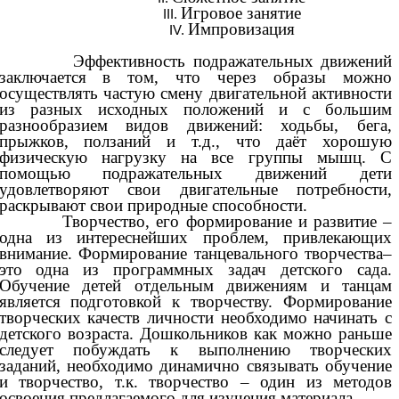
Игровое занятие
Импровизация
Эффективность подражательных движений
заключается в том, что через образы можно
осуществлять частую смену двигательной активности
из разных исходных положений и с большим
разнообразием видов движений: ходьбы, бега,
прыжков, ползаний и т.д., что даёт хорошую
физическую нагрузку на все группы мышц. С
помощью подражательных движений дети
удовлетворяют свои двигательные потребности,
раскрывают свои природные способности.
Творчество, его формирование и развитие –
одна из интереснейших проблем, привлекающих
внимание. Формирование танцевального творчества–
это одна из программных задач детского сада.
Обучение детей отдельным движениям и танцам
является подготовкой к творчеству. Формирование
творческих качеств личности необходимо начинать с
детского возраста. Дошкольников как можно раньше
следует побуждать к выполнению творческих
заданий, необходимо динамично связывать обучение
и творчество, т.к. творчество – один из методов
освоения предлагаемого для изучения материала.