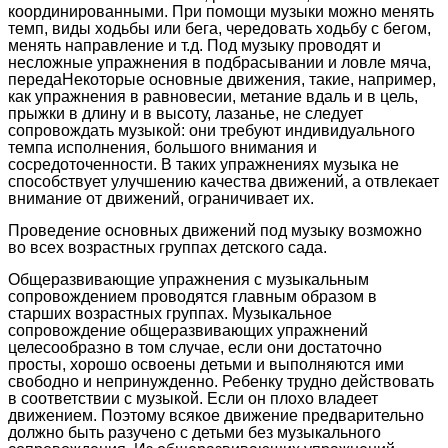
координированными. При помощи музыки можно менять
темп, виды ходьбы или бега, чередовать ходьбу с бегом,
менять направление и т.д. Под музыку проводят и
несложные упражнения в подбрасывании и ловле мяча,
передаНекоторые основные движения, такие, например,
как упражнения в равновесии, метание вдаль и в цель,
прыжки в длину и в высоту, лазанье, не следует
сопровождать музыкой: они требуют индивидуального
темпа исполнения, большого внимания и
сосредоточенности. В таких упражнениях музыка не
способствует улучшению качества движений, а отвлекает
внимание от движений, ограничивает их.
Проведение основных движений под музыку возможно
во всех возрастных группах детского сада.
Общеразвивающие упражнения с музыкальным
сопровождением проводятся главным образом в
старших возрастных группах. Музыкальное
сопровождение общеразвивающих упражнений
целесообразно в том случае, если они достаточно
просты, хорошо освоены детьми и выполняются ими
свободно и непринужденно. Ребенку трудно действовать
в соответствии с музыкой. Если он плохо владеет
движением. Поэтому всякое движение предварительно
должно быть разучено с детьми без музыкального