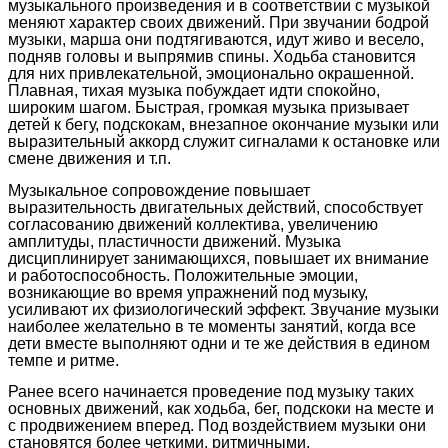
музыкального произведения и в соответствии с музыкой
меняют характер своих движений. При звучании бодрой
музыки, марша они подтягиваются, идут живо и весело,
подняв головы и выпрямив спины. Ходьба становится
для них привлекательной, эмоционально окрашенной.
Плавная, тихая музыка побуждает идти спокойно,
широким шагом. Быстрая, громкая музыка призывает
детей к бегу, подскокам, внезапное окончание музыки или
выразительный аккорд служит сигналами к остановке или
смене движения и т.п.
Музыкальное сопровождение повышает
выразительность двигательных действий, способствует
согласованию движений коллектива, увеличению
амплитуды, пластичности движений. Музыка
дисциплинирует занимающихся, повышает их внимание
и работоспособность. Положительные эмоции,
возникающие во время упражнений под музыку,
усиливают их физиологический эффект. Звучание музыки
наиболее желательно в те моменты занятий, когда все
дети вместе выполняют одни и те же действия в едином
темпе и ритме.
Ранее всего начинается проведение под музыку таких
основных движений, как ходьба, бег, подскоки на месте и
с продвижением вперед. Под воздействием музыки они
становятся более четкими, ритмичными,