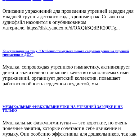
Описание упражнений для проведения утренней зарядки для
младшей группы детского сада, хронометраж. Ссылка на
аудиофайл находится в опубликовнном
материале. https://disk.yandex.ru/d/OXQkSQdBR200Tg...
Консультация на тему "Особенности музыкального сопровождения на утренней
гимнастике в ДОУ"
Музыка, сопровождая утреннюю гимнастику, активизирует
детей и значительно повышает качество выполняемых ими
упражнений, организует детский коллектив, повышает
работоспособность сердечно-сосудистой, мы...
МУЗЫКАЛЬНЫЕ ФИЗКУЛЬТМИНУТКИ НА УТРЕННЕЙ ЗАРЯДКЕ И НЕ
ТОЛЬКО
Музыкальные физкультминутки — это короткие, но очень
полезные занятия, которые сочетают в себе движение и
музыку. Они особенно эффективны для дошкольников, так как