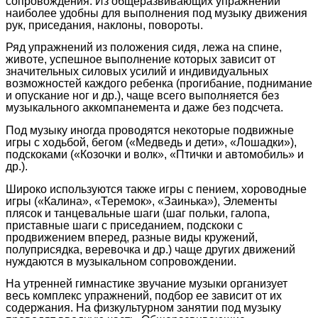
сопровождения. Из общеразвивающих упражнений
наиболее удобны для выполнения под музыку движения
рук, приседания, наклоны, повороты.
Ряд упражнений из положения сидя, лежа на спине,
животе, успешное выполнение которых зависит от
значительных силовых усилий и индивидуальных
возможностей каждого ребенка (прогибание, поднимание
и опускание ног и др.), чаще всего выполняется без
музыкального аккомпанемента и даже без подсчета.
Под музыку иногда проводятся некоторые подвижные
игры с ходьбой, бегом («Медведь и дети», «Лошадки»),
подскоками («Козочки и волк», «Птички и автомобиль» и
др.).
Широко используются также игры с пением, хороводные
игры («Калина», «Теремок», «Заинька»), Элементы
плясок и танцевальные шаги (шаг польки, галопа,
приставные шаги с приседанием, подскоки с
продвижением вперед, разные виды кружений,
полуприсядка, веревочка и др.) чаще других движений
нуждаются в музыкальном сопровождении.
На утренней гимнастике звучание музыки организует
весь комплекс упражнений, подбор ее зависит от их
содержания. На физкультурном занятии под музыку