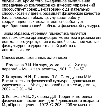
ощущение. Кроме того, ежедневное выполнение
определенных комплексов физических упражнений
способствует совершенствованию двигательных
способностей у детей, развивает физические качества
(сила, ловкость, гибкость), улучшает работу
координационных механизмов, способствует
приобретению знаний в области физической культуры.
Таким образом, утренняя гимнастика является
неотъемлемым организующим моментом в режиме дня
дошкольного учреждения и важной составной частью
физкультурно-оздоровительной работы с
дошкольниками.
Список использованных источников
1. Ермакова З.И. На зарядку, малыши! – 2-е изд.,
перераб. – Мн., «Нар. асвета», 1981. С. 3 – 57.
2. Кожухова Н.Н., Рыжкова Л.А., Самодурова М.М.
Воспитатель по физической культуре в дошкольных
учреждениях. – М: Издательский центр «Академия»,
2002. – С.91 – 94.
3. Кенеман А.В., Хухлаева Д.В. Теория и методика
физического воспитания детей дошкольного возраста –
М., «Просвещение», 1972. С. 203 – 208.че мяча
по