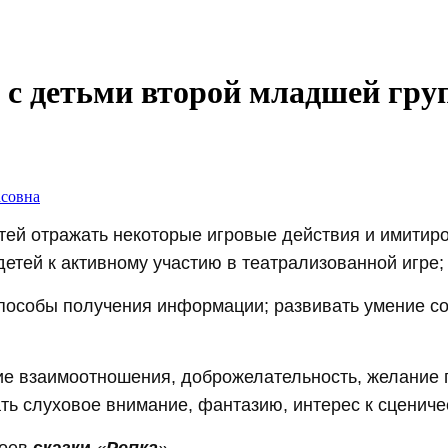
 с детьми второй младшей гр
асовна
тей отражать некоторые игровые действия и имитир
етей к активному участию в театрализованной игре;
пособы получения информации; развивать умение с
е взаимоотношения, доброжелательность, желание п
ть слуховое внимание, фантазию, интерес к сценичес
роев
сказки
«
Репка
»
.