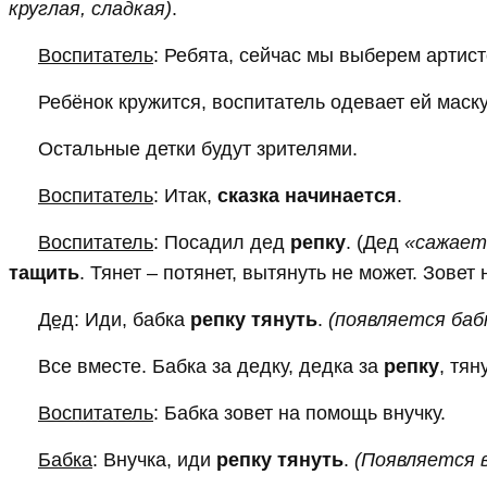
круглая, сладкая)
.
Воспитатель
: Ребята, сейчас мы выберем артист
Ребёнок кружится, воспитатель одевает ей маск
Остальные детки будут зрителями.
Воспитатель
: Итак,
сказка начинается
.
Воспитатель
: Посадил дед
репку
. (Дед
«сажает
тащить
. Тянет – потянет, вытянуть не может. Зовет
Дед
: Иди, бабка
репку тянуть
.
(появляется баб
Все вместе. Бабка за дедку, дедка за
репку
, тян
Воспитатель
: Бабка зовет на помощь внучку.
Бабка
: Внучка, иди
репку тянуть
.
(Появляется в