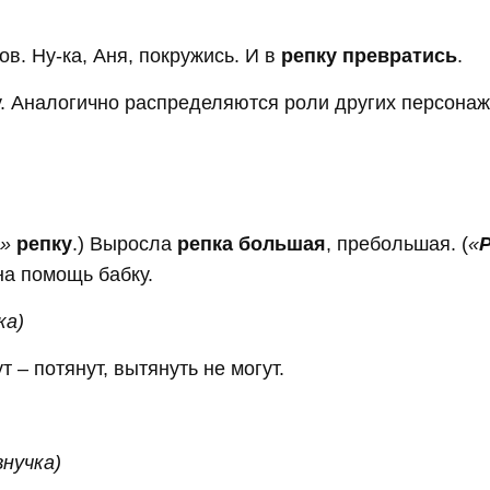
ов. Ну-ка, Аня, покружись. И в
репку превратись
.
у. Аналогично распределяются роли других персонаж
»
репку
.) Выросла
репка большая
, пребольшая. (
«
 на помощь бабку.
ка)
ут – потянут, вытянуть не могут.
нучка)