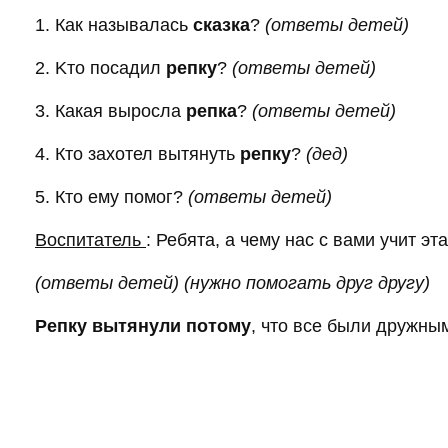
1. Как называлась
сказка
?
(ответы детей)
2. Kтo посадил
репку
?
(ответы детей)
3. Какая выросла
репка
?
(ответы детей)
4. Кто захотел вытянуть
репку
?
(дед)
5. Кто ему помог?
(ответы детей)
Воспитатель
: Ребята, а чему нас с вами учит эт
(ответы детей)
(нужно помогать друг другу)
Репку вытянули потому
, что все были дружны