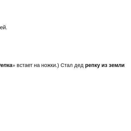
ей.
Репка
»
встает на ножки.) Стал дед
репку из земли