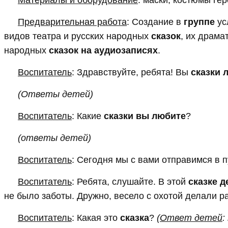
Предварительная работа
: Создание в
группе
ус
видов театра и русских народных
сказок
, их драм
народных
сказок на аудиозаписях
.
Воспитатель
: Здравствуйте, ребята! Вы
сказки 
(Ответы детей)
Воспитатель
: Какие
сказки вы любите
?
(ответы детей)
Воспитатель
: Сегодня мы с вами отправимся в 
Воспитатель
: Ребята, слушайте. В этой
сказке д
не было заботы. Дружно, весело с охотой делали ра
Воспитатель
: Какая это
сказка
?
(
Ответ детей
: