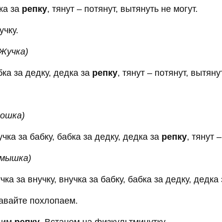
дка за
репку
, тянут – потянут, вытянуть не могут.
учку.
Жучка)
бка за дедку, дедка за
репку
, тянут – потянут, вытяну
кошка)
чка за бабку, бабка за дедку, дедка за
репку
, тянут 
 мышка)
ка за внучку, внучка за бабку, бабка за дедку, дедка
авайте похлопаем.
адим
репку
. Встанем на физкультминутку.