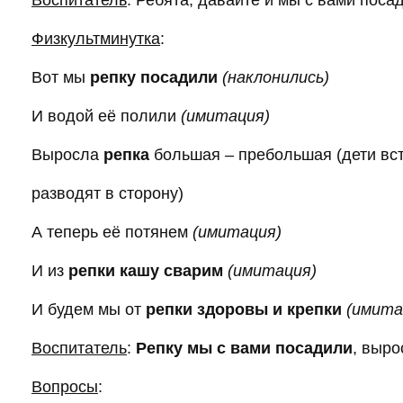
Физкультминутка
:
Вот мы
репку посадили
(наклонились)
И водой её полили
(имитация)
Выросла
репка
большая – пребольшая (дети вст
разводят в сторону)
А теперь её потянем
(имитация)
И из
репки кашу сварим
(имитация)
И будем мы от
репки здоровы и крепки
(имита
Воспитатель
:
Репку мы с вами посадили
, выро
Вопросы
: