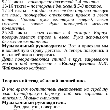
9-12 такты –
повторение движений 1-4 тактов.
13-16 такты –
повторение движений 5-8 тактов.
17-24 такты –
ходьба на месте без отрыва пальцев
от пола, поочередно опускаются правая и левая
пятки. Правая рука вытянута вперед, левая
согнута в локте. Руки поочередно меняют
положение.
25-30 такты –
ноги стоят в 4 позиции. Корпус
поворачивается вправо и влево. Руки исполняют
движение «моторчик».
Музыкальный руководитель:
Вот и приехали мы
в волшебную страну детства. А теперь повернись и
в волшебников превратись.
Дети поворачиваются спиной в круг, закрывают
глаза и под вступление к
«Вальсу цветов» П.И.
Чайковского
колдуют.
Творческий этюд «Слепой волшебник»
В это время воспитатель выставляет на середину
зала бутафорскую березку, под ней корзинка с
ложками. Музыка смолкает.
Музыкальный руководитель:
Раз, два, три, повернись