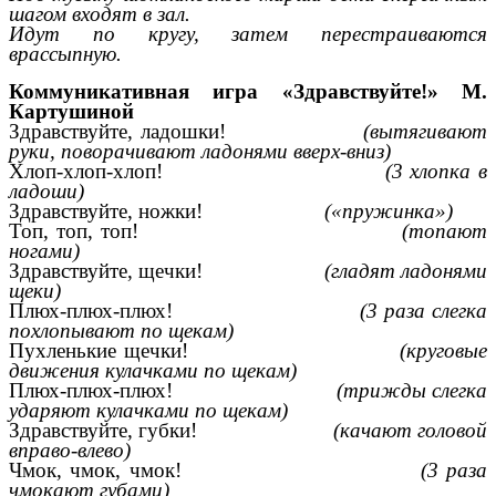
шагом входят в зал.
Идут по кругу, затем перестраиваются
врассыпную.
Коммуникативная игра «Здравствуйте!» М.
Картушиной
Здравствуйте, ладошки!
(вытягивают
руки, поворачивают ладонями вверх-вниз)
Хлоп-хлоп-хлоп!
(3 хлопка в
ладоши)
Здравствуйте, ножки!
(«пружинка»)
Топ, топ, топ!
(топают
ногами)
Здравствуйте, щечки!
(гладят ладонями
щеки)
Плюх-плюх-плюх!
(3 раза слегка
похлопывают по щекам)
Пухленькие щечки!
(круговые
движения кулачками по щекам)
Плюх-плюх-плюх!
(трижды слегка
ударяют кулачками по щекам)
Здравствуйте, губки!
(качают головой
вправо-влево)
Чмок, чмок, чмок!
(3 раза
чмокают губами)