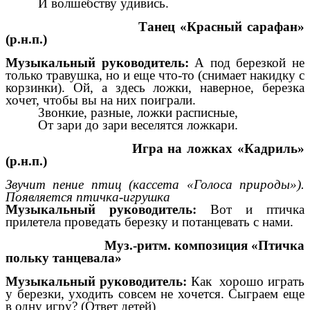
И волшебству удивись.
Танец «Красный сарафан»
(р.н.п.)
Музыкальный руководитель:
А под березкой не
только травушка, но и еще что-то (снимает накидку с
корзинки). Ой, а здесь ложки, наверное, березка
хочет, чтобы вы на них поиграли.
Звонкие, разные, ложки расписные,
От зари до зари веселятся ложкари.
Игра на ложках «Кадриль»
(р.н.п.)
Звучит пение птиц (кассета «Голоса природы»).
Появляется птичка-игрушка
Музыкальный руководитель:
Вот и птичка
прилетела проведать березку и потанцевать с нами.
Муз.-ритм. композиция «Птичка
польку танцевала»
Музыкальный руководитель:
Как хорошо играть
у березки, уходить совсем не хочется. Сыграем еще
в одну игру? (Ответ детей)