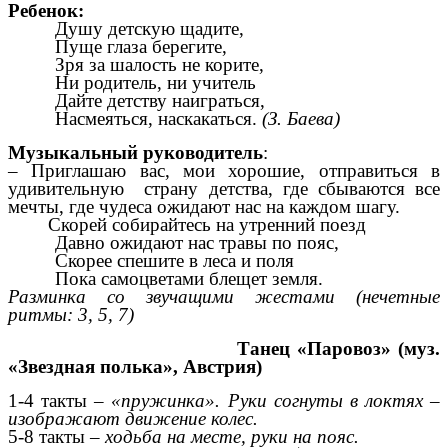
Ребенок:
Душу детскую щадите,
Пуще глаза берегите,
Зря за шалость не корите,
Ни родитель, ни учитель
Дайте детству наиграться,
Насмеяться, наскакаться.
(З. Баева)
Музыкальный руководитель
:
– Приглашаю вас, мои хорошие, отправиться в
удивительную страну детства, где сбываются все
мечты, где чудеса ожидают нас на каждом шагу.
Скорей собирайтесь на утренний поезд
Давно ожидают нас травы по пояс,
Скорее спешите в леса и поля
Пока самоцветами блещет земля.
Разминка со звучащими жестами (нечетные
ритмы: 3, 5, 7)
Танец «Паровоз» (муз.
«Звездная полька», Австрия)
1-4 такты –
«пружинка». Руки согнуты в локтях –
изображают движение колес.
5-8 такты –
ходьба на месте, руки на пояс.