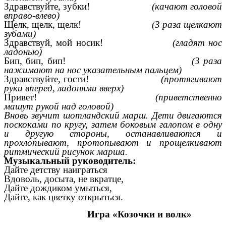
Здравствуйте, зубки!
(качают головой
вправо-влево)
Щелк, щелк, щелк!
(3 раза щелкают
зубами)
Здравствуй, мой носик!
(гладят нос
ладонью)
Бип, бип, бип!
(3 раза
нажимают на нос указательным пальцем)
Здравствуйте, гости!
(протягивают
руки вперед, ладонями вверх)
Привет!
(приветственно
машут рукой над головой)
Вновь звучит шотландский марш. Дети двигаются
поскоками по кругу, затем боковым галопом в одну
и другую стороны, останавливаются и
прохлопывают, протопывают и прощелкивают
ритмический рисунок марша.
Музыкальный руководитель:
Дайте детству наиграться
Вдоволь, досыта, не вкратце,
Дайте дождиком умыться,
Дайте, как цветку открыться.
Игра «Козочки и волк»