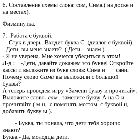
6. Составление схемы слова: сом, Сима.( на доске и
на местах).
Физминутка.
7. Работа с буквой.
Стук в дверь. Входит буква С. (диалог с буквой).
- Дети, вы меня знаете? ( Дети – знаем.)
- Я не уверена. Мне хочется убедиться в этом!
Л-д : -Дети, давайте докажем это букве! Откройте
кассы и выложите из букв слова: Сима и сани.
Почему слово
Сима
вы выложили с большой
буквы?
А теперь проведем игру «Замени букву и прочитай».
Выложите слово-
сам ,
замените букву А на О и
прочитайте.( м-н, с поменять местом с буквой н,
добавить букву ы ).
- Буква, ты поняла, что дети тебя хорошо
знают?
Буква.- Да, молодцы дети.