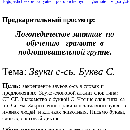
logopedicheskoe_zanyatie__po_obucheniyu___gramote__v_podgoto
Предварительный просмотр:
Логопедическое занятие по
обучению грамоте в
подготовительной группе.
Тема:
Звуки с-сь. Буква С.
Цель:
закрепление звуков с-сь в словах и
предложениях. Звуко-слоговой анализ слов типа:
СГ-СГ. Знакомство с буквой С. Чтение слов типа: са-
ни, Си-ма. Закрепление правила о заглавной букве: в
именах людей и кличках животных. Письмо буквы,
слогов, слоговой диктант.
Оборудование
: игрушки, картинки, кассы,