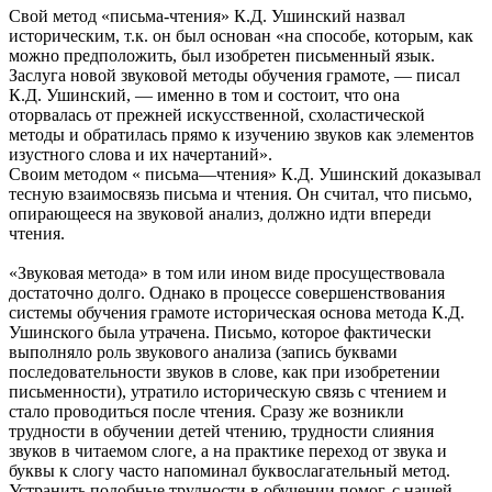
Свой метод «письма-чтения» К.Д. Ушинский назвал
историческим, т.к. он был основан «на способе, которым, как
можно предположить, был изобретен письменный язык.
Заслуга новой звуковой методы обучения грамоте, — писал
К.Д. Ушинский, — именно в том и состоит, что она
оторвалась от прежней искусственной, схоластической
методы и обратилась прямо к изучению звуков как элементов
изустного слова и их начертаний».
Своим методом « письма—чтения» К.Д. Ушинский доказывал
тесную взаимосвязь письма и чтения. Он считал, что письмо,
опирающееся на звуковой анализ, должно идти впереди
чтения.
«Звуковая метода» в том или ином виде просуществовала
достаточно долго. Однако в процессе совершенствования
системы обучения грамоте историческая основа метода К.Д.
Ушинского была утрачена. Письмо, которое фактически
выполняло роль звукового анализа (запись буквами
последовательности звуков в слове, как при изобретении
письменности), утратило историческую связь с чтением и
стало проводиться после чтения. Сразу же возникли
трудности в обучении детей чтению, трудности слияния
звуков в читаемом слоге, а на практике переход от звука и
буквы к слогу часто напоминал буквослагательный метод.
Устранить подобные трудности в обучении помог, с нашей