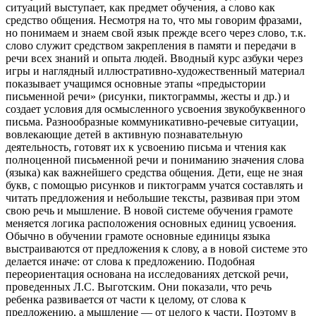
ситуаций выступает, как предмет обучения, а слово как
средство общения. Несмотря на то, что мы говорим фразами,
но понимаем и знаем свой язык прежде всего через слово, т.к.
слово служит средством закрепления в памяти и передачи в
речи всех знаний и опыта людей. Вводный курс азбуки через
игры и наглядный иллюстративно-художественный материал
показывает учащимся основные этапы «предыстории
письменной речи» (рисунки, пиктограммы, жесты и др.) и
создает условия для осмысленного усвоения звукобуквенного
письма. Разнообразные коммуникативно-речевые ситуации,
вовлекающие детей в активную познавательную
деятельность, готовят их к усвоению письма и чтения как
полноценной письменной речи и пониманию значения слова
(языка) как важнейшего средства общения. Дети, еще не зная
букв, с помощью рисунков и пиктограмм учатся составлять и
читать предложения и небольшие тексты, развивая при этом
свою речь и мышление. В новой системе обучения грамоте
меняется логика расположения основных единиц усвоения.
Обычно в обучении грамоте основные единицы языка
выстраиваются от предложения к слову, а в новой системе это
делается иначе: от слова к предложению. Подобная
переориентация основана на исследованиях детской речи,
проведенных Л.С. Выготским. Они показали, что речь
ребенка развивается от части к целому, от слова к
предложению, а мышление — от целого к части. Поэтому в