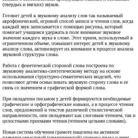
(твердых и мягких) звуков.
Готовит детей к звуковому анализу слов так называемый
акрофонический, игровой способ записи и чтения слов, когда
каждый звук записывается с помощью рисунка, который
помогает учащимся удержать в поле внимание звуковое
значение каждого звука в слове. Этот прием, используемый в
ограниченном объеме, повышает интерес детей к звуковому
анализу слова, активизирует их внимание в процессе анализа
звуковой структуры слова.
Работа с фонетической стороной слова построена по
звуковому аналитико-синтетическому методу на основе
использования структурно-семантических моделей, что
позволяют детям осмысливать звуковую сторону слова и ее
связь со значением и графической формой слова.
При овладении письмом у детей формируются необходимые
графические и орфографические навыки, а в процессе чтения
слов, предложений и текстов различной стилистической
направленности, они овладевают как слоговым чтением, так и
целостными приемами чтения (чтением целыми словами).
Новая система обучения грамоте нацелена на активное
развитие смысловой (семантической) стороны языка и речи