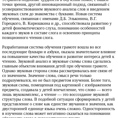
точки зрения, другой инновационный подход, связанный с
усовершенствованием звукового анализа слов и введением
звуковых схем до знакомства с буквами. Новая система
обучения, связанная с именами Д.Б. Эльконина, В.Г.
Горецкого, В. Кирюшкина и др., способствовала развитию у
детей фонематического слуха, пониманию особенностей
каждого звуков в составе слога и освоению принципа
позиционного чтения слога.
Разработанная система обучения грамоте вошла во все
последующие буквари и азбуки, оказала значительное влияние
на повышение качества обучения и развитие интереса детей к
чтению. Звуковой анализ и звуковые схемы слова сделались
главным объектом внимания детей при обучении грамоте.
Однако звуковая сторона слова рассматривалась вне связи её
со значением. Значение слова, смысл речи только
подразумевался, но не был предметом изучения. Более того,
звуковая схема, помещенная под картинкой с изображением
предмета, создавала у детей впечатление, что слово — всего
лишь звукокомплекс, а чтение — это воссоздание звуковой
структуры слова. В подобной ситуации сформировать у детей
представление о слове как единстве звучания и значения, как
двусторонней единице языка очень сложно. Односторонность
в изучении слова может негативно сказаться на понимании