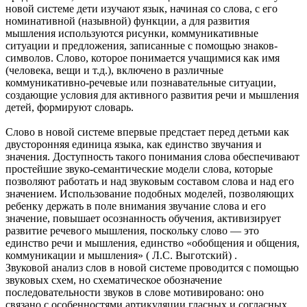
новой системе дети изучают язык, начиная со слова, с его
номинативной (назывной) функции, а для развития
мышления используются рисунки, коммуникативные
ситуации и предложения, записанные с помощью знаков-
символов. Слово, которое понимается учащимися как имя
(человека, вещи и т.д.), включено в различные
коммуникативно-речевые или познавательные ситуации,
создающие условия для активного развития речи и мышления
детей, формируют словарь.
Слово в новой системе впервые предстает перед детьми как
двусторонняя единица языка, как единство звучания и
значения. Доступность такого понимания слова обеспечивают
простейшие звуко-семантические модели слова, которые
позволяют работать и над звуковым составом слова и над его
значением. Использование подобных моделей, позволяющих
ребенку держать в поле внимания звучание слова и его
значение, повышает осознанность обучения, активизирует
развитие речевого мышления, поскольку слово — это
единство речи и мышления, единство «обобщения и общения,
коммуникации и мышления» ( Л.С. Выготский) .
Звуковой анализ слов в новой системе проводится с помощью
звуковых схем, но схематическое обозначение
последовательности звуков в слове мотивировано: оно
связано с особенностями артикуляции гласных и согласных