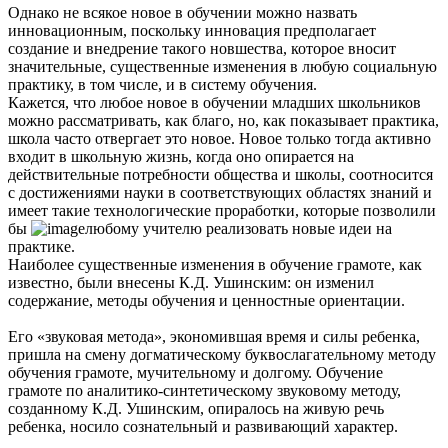
Однако не всякое новое в обучении можно назвать
инновационным, поскольку инновация предполагает
создание и внедрение такого новшества, которое вносит
значительные, существенные изменения в любую социальную
практику, в том числе, и в систему обучения.
Кажется, что любое новое в обучении младших школьников
можно рассматривать, как благо, но, как показывает практика,
школа часто отвергает это новое. Новое только тогда активно
входит в школьную жизнь, когда оно опирается на
действительные потребности общества и школы, соотносится
с достижениями науки в соответствующих областях знаний и
имеет такие технологические проработки, которые позволили
бы
любому учителю реализовать новые идеи на
практике.
Наиболее существенные изменения в обучение грамоте, как
известно, были внесены К.Д. Ушинским: он изменил
содержание, методы обучения и ценностные ориентации.
Его «звуковая метода», экономившая время и силы ребенка,
пришла на смену догматическому буквослагательному методу
обучения грамоте, мучительному и долгому. Обучение
грамоте по аналитико-синтетическому звуковому методу,
созданному К.Д. Ушинским, опиралось на живую речь
ребенка, носило сознательный и развивающий характер.