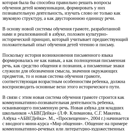
которая была бы способна правильно решать вопросы
обучения детей коммуникации, формировать у них
познавательную деятельность, изучать слово не только как
звуковую структуру, а как двустороннюю единицу речи.
В основу новой системы обучения грамоте, разработанной
нами и реализованной в азбуке, положен культурно-
исторический принцип, который учитывает предшествующий
положительный опыт обучения детей чтению и письму.
Поскольку история возникновения письменного языка
формировалась не как навык, а как полноценная письменная
речь, как средство общения и познания, а письменные знаки
служили для обозначения смысла, значения окружающих
предметов, то и новая система обучения грамоте,
соответствующая возрастным особенностям ребенка, должна
воспроизводить основные вехи этого исторического пути.
В связи с этим новая система обучения грамоте строится как
коммуникативно-познавательная деятельность ребенка,
осваивающего письменную речь. Новая азбука для младших
школьников «АБВГДейка» (Л.Ф. Климанова, С.Г. Макеева.
Азбука «АБВГДейка». М., «Просвещение», 2004 г.) начинается
с вводного мини-курса «Мир общения». Общение на примере
коммуникативно-речевых или литературно-художественных