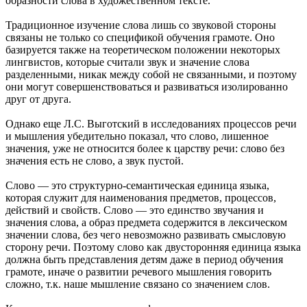
образности слова в художественном тексте.
Традиционное изучение слова лишь со звуковой стороны
связаны не только со спецификой обучения грамоте. Оно
базируется также на теоретическом положении некоторых
лингвистов, которые считали звук и значение слова
разделенными, никак между собой не связанными, и поэтому
они могут совершенствоваться и развиваться изолированно
друг от друга.
Однако еще Л.С. Выготский в исследованиях процессов речи
и мышления убедительно показал, что слово, лишенное
значения, уже не относится более к царству речи: слово без
значения есть не слово, а звук пустой.
Слово — это структурно-семантическая единица языка,
которая служит для наименования предметов, процессов,
действий и свойств. Слово — это единство звучания и
значения слова, а образ предмета содержится в лексическом
значении слова, без чего невозможно развивать смысловую
сторону речи. Поэтому слово как двусторонняя единица языка
должна быть представления детям даже в период обучения
грамоте, иначе о развитии речевого мышления говорить
сложно, т.к. наше мышление связано со значением слов.