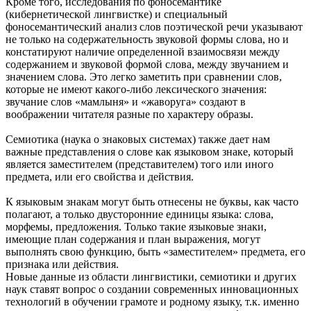
Кроме того, исследования по фоносемантике
(кибернетической лингвистке) и специальный
фоносемантический анализ слов поэтической речи указывают
не только на содержательность звуковой формы слова, но и
констатируют наличие определенной взаимосвязи между
содержанием и звуковой формой слова, между звучанием и
значением слова. Это легко заметить при сравнении слов,
которые не имеют какого-либо лексического значения:
звучание слов «мамлыня» и «жаворуга» создают в
воображении читателя разные по характеру образы.
Семиотика (наука о знаковых системах) также дает нам
важные представления о слове как языковом знаке, который
является заместителем (представителем) того или иного
предмета, или его свойства и действия.
К языковым знакам могут быть отнесены не буквы, как часто
полагают, а только двусторонние единицы языка: слова,
морфемы, предложения. Только такие языковые знаки,
имеющие план содержания и план выражения, могут
выполнять свою функцию, быть «заместителем» предмета, его
признака или действия.
Новые данные из области лингвистики, семиотики и других
наук ставят вопрос о создании современных инновационных
технологий в обучении грамоте и родному языку, т.к. именно