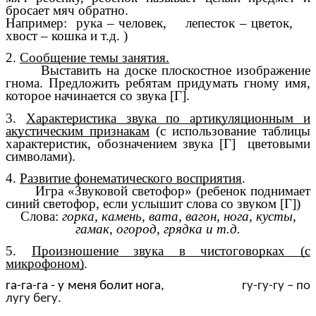
бросает мяч обратно.
Например: рука – человек, лепесток – цветок,
хвост – кошка и т.д. )
2.
Сообщение темы занятия.
Выставить на доске плоскостное изображение
гнома. Предложить ребятам придумать гному имя,
которое начинается со звука [Г].
3.
Характеристика звука по артикуляционным и
акустическим признакам
(с использование таблицы
характеристик, обозначением звука [Г] цветовыми
символами).
4.
Развитие фонематического восприятия
.
Игра «Звуковой светофор» (ребенок поднимает
синий светофор, если услышит слова со звуком [Г])
Слова:
горка, камень, вата, вагон, нога, кусты,
гамак, огород, грядка и т.д.
5.
Произношение звука в чистоговорках (с
микрофоном)
.
га-га-га - у меня болит нога,
гу-гу-гу – по
лугу бегу.