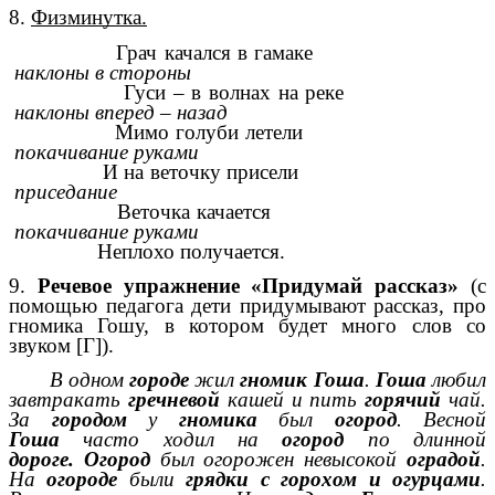
8.
Физминутка.
Грач качался в гамаке
наклоны в стороны
Гуси – в волнах на реке
наклоны вперед – назад
Мимо голуби летели
покачивание руками
И на веточку присели
приседание
Веточка качается
покачивание руками
Неплохо получается.
9.
Речевое упражнение «Придумай рассказ»
(с
помощью педагога дети придумывают рассказ, про
гномика Гошу, в котором будет много слов со
звуком [Г]).
В одном
городе
жил
гномик Гоша
.
Гоша
любил
завтракать
гречневой
кашей и пить
горячий
чай.
За
городом
у
гномика
был
огород
. Весной
Гоша
часто ходил на
огород
по длинной
дороге.
Огород
был огорожен невысокой
оградой
.
На
огороде
были
грядки с горохом и огурцами
.