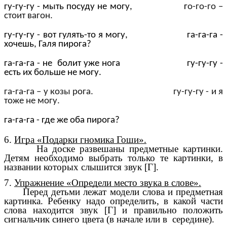
гу-гу-гу - мыть посуду не могу, г
о-го-го –
стоит вагон.
гу-гу-гу - вот гулять-то я могу, га-га-га -
хочешь, Галя пирога?
га-га-га - не болит уже нога гу-гу-гу -
есть их больше не могу.
га-га-га – у козы рога. гу-гу-гу - и я
тоже не могу.
га-га-га - где же оба пирога?
6.
Игра «Подарки гномика Гоши».
На доске развешаны предметные картинки.
Детям необходимо выбрать только те картинки, в
названии которых слышится звук [Г].
7.
Упражнение «Определи место звука в слове».
Перед детьми лежат модели слова и предметная
картинка. Ребенку надо определить, в какой части
слова находится звук [Г] и правильно положить
сигнальчик синего цвета (в начале или в середине).