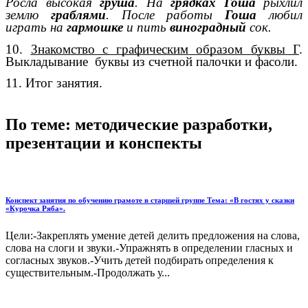
Росла высокая
груша
. На
грядках Гоша
рыхлил
землю
граблями
. После работы
Гоша
любил
играть на
гармошке
и пить
виноградный
сок.
10.
Знакомство с графическим образом буквы Г
.
Выкладывание буквы из счетной палочки и фасоли.
11. Итог занятия.
По теме: методические разработки,
презентации и конспекты
Конспект занятия по обучению грамоте в старшей группе Тема: «В гостях у сказки
«Курочка Ряба».
Цели:-Закреплять умение детей делить предложения на слова,
слова на слоги и звуки.-Упражнять в определении гласных и
согласных звуков.-Учить детей подбирать определения к
существительным.-Продолжать у...