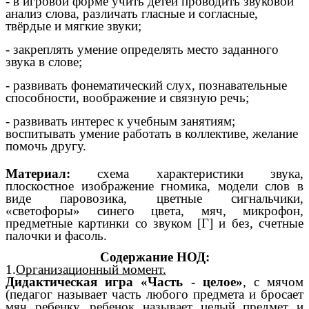
-
в игровой форме учить детей проводить звуковой
анализ слова, различать гласные и согласные,
твёрдые и мягкие звуки;
- закреплять умение определять место заданного
звука в слове;
- развивать фонематический слух, познавательные
способности, воображение и связную речь;
- развивать интерес к учебным занятиям;
воспитывать умение работать в коллективе, желание
помочь другу.
Материал:
схема характеристики звука,
плоскостное изображение гномика, модели слов в
виде паровозика, цветные сигнальчики,
«светофоры» синего цвета, мяч, микрофон,
предметные картинки со звуком [Г] и без, счетные
палочки и фасоль.
Содержание НОД:
1.
Организационный момент.
Дидактическая игра «Часть - целое»
, с мячом
(педагог называет часть любого предмета и бросает
мяч ребенку, ребенок называет целый предмет и