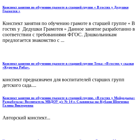
Конспект занятия по обучению грамоте в старшей группе « В гостях у Дедушки
Грамотея »
Конспект занятия по обучению грамоте в старшей группе « В
гостях у Дедушки Грамотея » Данное занятие разработанно в
соответствии с требованиями ФГОС. Дошкольникам
предлогается знакомство с ...
Конспект занятия по обучению грамоте в старшей группе Тема: «В гостях у сказки
«Курочка Ряба».
конспект предназначен для воспитателей старших групп
детского сада....
Конспект занятия по обучению грамоте в старшей группе. «В гостях у Мойдодыра»
Разработала: Воспитатель МБДОУ д/с № 14 г. Славянска-на-Кубани Шевченко
Галина Викторовна
Авторский конспект...