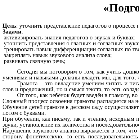
«Подго
Цель
: уточнить представление педагогов о процессе
Задачи
:
активизировать знания педагогов о звуках и буквах;
уточнить представления о гласных и согласных звуках
тренировать навык дифференциации согласных по тв
закреплять навык звукового анализа слова;
развивать связную речь;
Сегодня мы поговорим о том, как учить дошко
умениями и навыками должны владеть мы, для того, 
Грамота – это овладение умением читать и пис
слов и предложений, но и смысл текста, то есть овла
От того, как ребёнок будет введён в грамоту, в
Сложный процесс освоения грамоты распадается на не
Обучение детей грамоте в детском саду осуществляетс
потом с буквами.
При обучении, как письму, так и чтению, исходным п
звуки, установление их количества и последовательно
Нарушение звукового анализа выражается в том, что 
сторону фонетическую, то есть последовательност