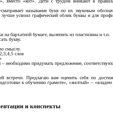
тэ», вместо «кот». Дети с трудом вникают в прави
сматривает называние букв по их звуковым обознач
к лучше усвоил графический облик буквы и для проф
и на бархатной бумаге, вылепить из пластилина и т.п.
ать букву.
по смыслу.
,3,4,5 слов
е
 необходимо придумать предложение, соответствующ
ей встречи. Предлагаю вам оценить себя по дости
одготовке к обучению грамоте», «желтый» – «владе
езентации и конспекты