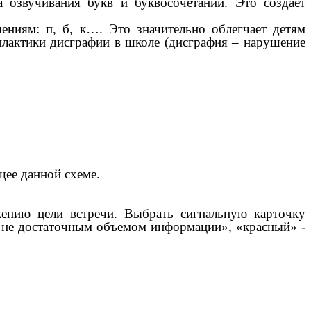
ла озвучивания букв и буквосочетаний. Это создаёт
ениям: п, б, к…. Это значительно облегчает детям
илактики дисграфии в школе (дисграфия – нарушение
ее данной схеме.
жению цели встречи. Выбрать сигнальную карточку
ю не достаточным объемом информации», «красный» -