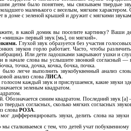
шим детям было понятнее, мы связываем твердые зву
а младшего маленького с веселым, мягким характером.
 в доме с зеленой крышей и дружит с мягкими звукам
ите, в какой домик вы поселите картинку? Ваши де
 «мишка» первый звук [мь], он мягкий».
онкими.
Глухой звук образуется без участия голосовы
онких звуков горло работает. Часто, чтобы различит
вибрации). Или дети ладошками закрывают ушки и слу
и в начале слова вы услышите звонкий согласный — 
бочка, точка, дочка, кочка, бочка, почка.
 было легче выполнить звукобуквенный анализ слова
ковой анализ слова
ЛИСА
.
олосом каждый звук и прислушаемся, какие звуки здесь
значается зеленым квадратом.
вадратом.
й. Обозначается синим квадратом. Последний звук [а] 
лько твердых согласных, сколько мягких согласных зву
из слова
РОЗА
.
 мог дифференцировать звуки, делить слова на звуки 
ы сталкиваемся с тем, что детей учат побуквенному чт