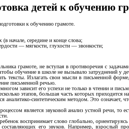
товка детей к обучению г
 подготовки к обучению грамоте.
 (в начале, середине и конце слова;
ердости — мягкости, глухости — звонкости;
льника грамоте, не вступая в противоречия с задача
чтобы обучение в школе не вызывало затруднений у де
ать тексты. Излагать свои мысли в письменной форме
дение письменной речью.
о многом зависит его успехи не только в чтении и письм
сколько этапов, большая часть которых приходится на
я аналитико-синтетическим методом. Это означает, чт
роцессом является звуковой анализ устной речи, то е
сти.
ребенок воспринимает слово глобально, ориентируясь
ь составляющих его звуков. Например, взрослый про