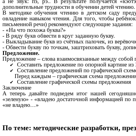
а не звук: пэ, рэ.. В результате получается «кэо
дополнительные трудности в обучении детей чтению.
В методике обучения чтению в детском саду преду
овладение навыком чтения. Для того, чтобы ребёно
письменной речи) рекомендуют следующие задания:
- «На что похожа буква?»
- В ряду букв обвести в круг заданную букву.
- Выкладывание букв из счётных палочек, из верёвочк
- Обвести букву по точкам, заштриховать букву, допис
Предложение.
Предложение – слова взаимосвязанные между собой 
Составить предложение по опорной картине из 2
Составление предложений по графической схем
Перед каждым – графическая схема предложения –
Составление графической схемы предложения
Заключение
А теперь давайте подведем итог нашей сегодняшн
«зеленую» - «владею достаточной информацией по п
«не владею…»
По теме: методические разработки, пр