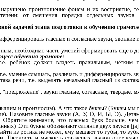
 нарушено произношение фонем и их восприятие, те
епени: от смешения порядка отдельных звуков д
вной задачей этапа подготовки к обучению грамоте
фференцировать гласные и согласные звуки, звонкие и 
шным, необходимо часть умений сформировать ещё в де
цесс обучения грамоте:
т.е. ребенок должен владеть правильным, чётким 
.е. умение слышать, различать и дифференцировать зв
тава речи, т.е. выделять начальный гласный из соста
, "предложение", звуки гласные, согласные, твердые, мя
слышим и произносим). А что такое буквы? (Буквы мы 
ые). Назовите гласные звуки (А, У, О, И, Ы, Э). Дет
Обратите внимание, что гласных букв больше, чем 
ых) .Эти буквы обозначают слияние двух звуков [jа], [jо
ыйти из ротика не может, ему мешают то губы, то зубк
ми.
Твердость и мягкость согласных звуков определяю