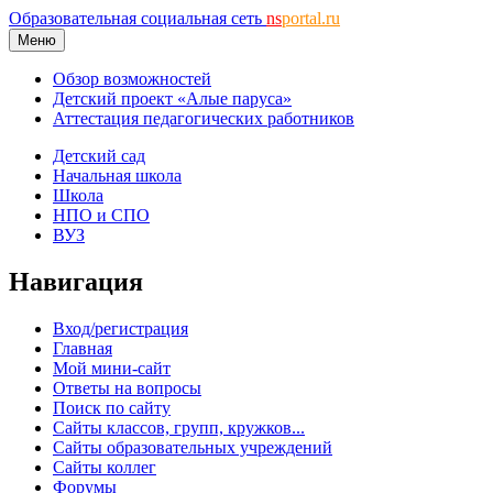
Образовательная социальная сеть
ns
portal.ru
Меню
Обзор возможностей
Детский проект «Алые паруса»
Аттестация педагогических работников
Детский сад
Начальная школа
Школа
НПО и СПО
ВУЗ
Навигация
Вход/регистрация
Главная
Мой мини-сайт
Ответы на вопросы
Поиск по сайту
Сайты классов, групп, кружков...
Сайты образовательных учреждений
Сайты коллег
Форумы