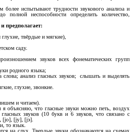
м более испытывают трудности звукового анализа и
о полной неспособности определить количество,
 и предполагает:
глухие, твёрдые и мягкие),
тском саду.
произношением звуков всех фонематических групп
уки родного языка;
ва слова; анализ гласных звуков; слышать и выделять
гкие, глухие, звонкие.
пишем и читаем).
ям я объясняю, что гласные звуки можно петь, воздух
гласных звуков (10 букв и 6 звуков, что связано с
], [jу], [jэ].
и, то язык.
тся на слух. Твердые звуки обозначаются на схемах