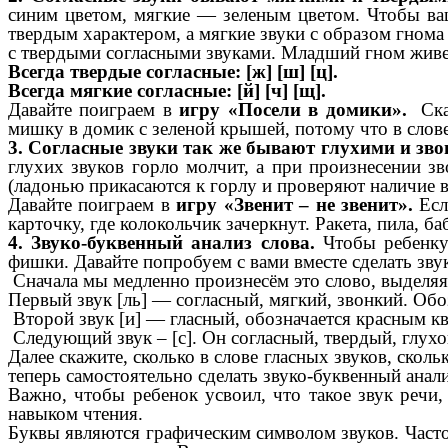
синим цветом, мягкие — зеленым цветом. Чтобы ва
твердым характером, а мягкие звуки с образом гном
с твердыми согласными звуками. Младший гном живет
Всегда твердые согласные: [ж] [ш] [ц].
Всегда мягкие согласные: [й] [ч] [щ].
Давайте поиграем в
игру «Посели в домики».
Скаж
мишку в домик с зеленой крышей, потому что в слове
3. Согласные звуки так же бывают глухими и зв
глухих звуков горло молчит, а при произнесении зв
(ладонью прикасаются к горлу и проверяют наличие 
Давайте поиграем в
игру «Звенит – не звенит».
Есл
карточку, где колокольчик зачеркнут. Ракета, пила, ба
4. Звуко-буквенный анализ слова.
Чтобы ребенку
фишки. Давайте попробуем с вами вместе сделать зву
Сначала мы медленно произнесём это слово, выделяя г
Первый звук [ль] — согласный, мягкий, звонкий. Обо
Второй звук [и] — гласный, обозначается красным к
Следующий звук – [с]. Он согласный, твердый, глухо
Далее скажите, сколько в слове гласных звуков, ско
теперь самостоятельно сделать звуко-буквенный анал
Важно, чтобы ребенок усвоил, что такое звук речи,
навыком чтения.
Буквы являются графическим символом звуков. Часто м