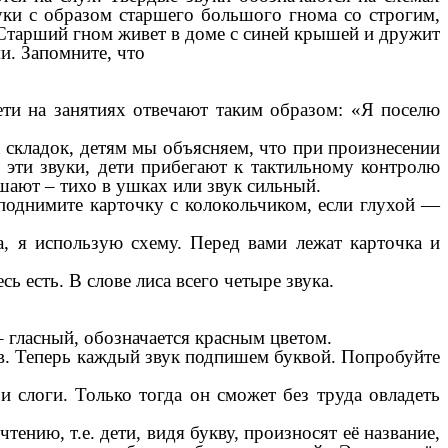
ки с образом старшего большого гнома со строгим,
 Старший гном живет в доме с синей крышей и дружит
и. Запомните, что
ти на занятиях отвечают таким образом: «Я поселю
х складок, детям мы объясняем, что при произнесении
ь эти звуки, дети прибегают к тактильному контролю
шают – тихо в ушках или звук сильный.
поднимите карточку с колокольчиком, если глухой —
, я использую схему. Перед вами лежат карточка и
 есть. В слове лиса всего четыре звука.
– гласный, обозначается красным цветом.
ков. Теперь каждый звук подпишем буквой. Попробуйте
и слоги. Только тогда он сможет без труда овладеть
ению, т.е. дети, видя букву, произносят её название,