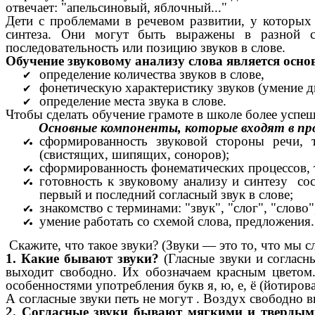
отвечает: "апельсиновый, яблочный..."
Дети с проблемами в речевом развитии, у которых
синтеза. Они могут быть выражены в разной ст
последовательность или позицию звуков в слове.
Обучение звуковому анализу слова является осно
определение количества звуков в слове,
фонетическую характеристику звуков (умение ди
определение места звука в слове.
Чтобы сделать обучение грамоте в школе более успе
Основные компоненты, которые входят в про
сформированность звуковой стороны речи, 
(свистящих, шипящих, соноров);
сформированность фонематических процессов, т
готовность к звуковому анализу и синтезу сос
первый и последний согласный звук в слове;
знакомство с терминами: "звук", "слог", "слово"
умение работать со схемой слова, предложения.
Скажите, что такое звуки? (Звуки — это то, что мы 
1. Какие бывают звуки?
(Гласные звуки и согласн
выходит свободно. Их обозначаем красным цветом. 
особенностями употребления букв я, ю, е, ё (йотированн
А согласные звуки петь не могут . Воздух свободно в
2. Согласные звуки бывают мягкими и тверды