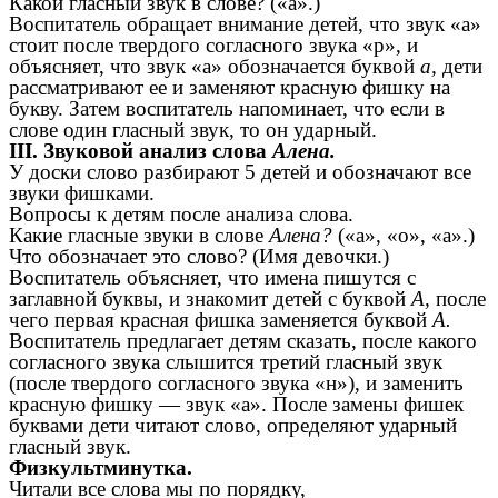
Какой гласный звук в слове? («а».)
Воспитатель обращает внимание детей, что звук «а»
стоит после твердого согласного звука «р», и
объясняет, что звук «а» обозначается буквой
а,
дети
рассматривают ее и заменяют красную фишку на
букву. Затем воспитатель напоминает, что если в
слове один гласный звук, то он ударный.
III. Звуковой анализ слова
Алена.
У доски слово разбирают 5 детей и обозначают все
звуки фишками.
Вопросы к детям после анализа слова.
Какие гласные звуки в слове
Алена?
(«а», «о», «а».)
Что обозначает это слово? (Имя девочки.)
Воспитатель объясняет, что имена пишутся с
заглавной буквы, и знакомит детей с буквой
А,
после
чего первая красная фишка заменяется буквой
А.
Воспитатель предлагает детям сказать, после какого
согласного звука слышится третий гласный звук
(после твердого согласного звука «н»), и заменить
красную фишку — звук «а». После замены фишек
буквами дети читают слово, определяют ударный
гласный звук.
Физкультминутка.
Читали все слова мы по порядку,