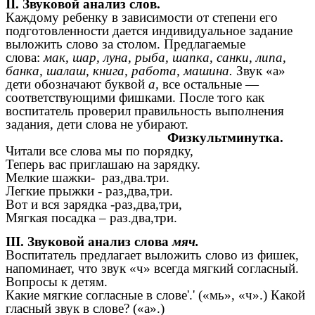
II. Звуковой анализ слов.
Каждому ребенку в зависимости от степени его
подготовленности дается индивидуальное задание
выложить слово за столом. Предлагаемые
слова:
мак, шар, луна, рыба, шапка, санки, липа,
банка, шалаш, книга, работа, машина.
Звук «а»
дети обозначают буквой
а,
все остальные —
соответствующими фишками. После того как
воспитатель проверил правильность выполнения
задания, дети слова не убирают.
Физкультминутка.
Читали все слова мы по порядку,
Теперь вас приглашаю на зарядку.
Мелкие шажки- раз,два.три.
Легкие прыжки - раз,два,три.
Вот и вся зарядка -раз,два,три,
Мягкая посадка – раз.два,три.
III. Звуковой анализ слова
мяч.
Воспитатель предлагает выложить слово из фишек,
напоминает, что звук «ч» всегда мягкий согласный.
Вопросы к детям.
Какие мягкие согласные в слове'.' («мь», «ч».) Какой
гласный звук в слове? («а».)