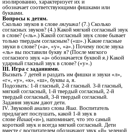
изолированно, характеризует их и
обозначает соответствующими фишками или
буквами.
Вопросы к детям.
Сколько звуков в слове
лягушка!
(7.) Сколько
согласных звуков? (4.) Какой мягкий согласный звук
в слове? («ль».) Какой согласный звук слове бывает
только твердым согласным? («ш».) Какие гласные
звуки в слове? («а», «у», «а».) Почему после звука
«ль» вы поставили букву я? (После мягкого
согласного звук «а» обозначается буквой
я.)
Какой
ударный гласный звук в слове? («у».)
III. Игра с заданиями.
Вызвать 7 детей и раздать им фишки и звуки «л»,
«г«, «у», «к», «ш», буквы а, я.
Подозвать: 1-й гласный, 2-й гласный. 3-й гласный,
мягкий согласный, 1-й твердый согласный, 2-й
твердый согласный, 3-й твердый согласный.
Задания звукам дают дети.
IV. Звуковой анализ слова
Яша.
Воспитатель
предлагает послушать, какой 1-й звук в
слове
Йаша
(«и»), напоминает, что это самый
короткий звук и всегда мягкий согласный. Дети
вместе с воспитателем обозначают звук «й» зеленой