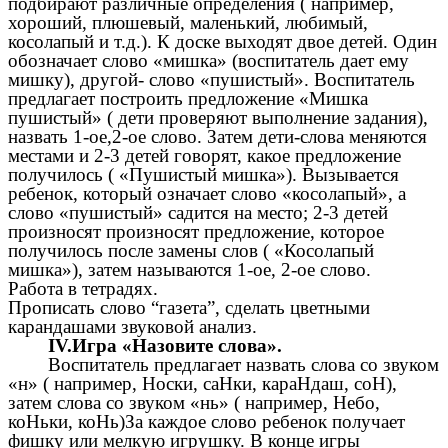
подбирают различные определения ( например,
хороший, плюшевый, маленький, любимый,
косолапый и т.д.). К доске выходят двое детей. Один
обозначает слово «мишка» (воспитатель дает ему
мишку), другой- слово «пушистый». Воспитатель
предлагает построить предложение «Мишка
пушистый» ( дети проверяют выполнение задания),
назвать 1-ое,2-ое слово. Затем дети-слова меняются
местами и 2-3 детей говорят, какое предложение
получилось ( «Пушистый мишка»). Вызывается
ребенок, который означает слово «косолапый», а
слово «пушистый» садится на место; 2-3 детей
произносят произносят предложение, которое
получилось после замены слов ( «Косолапый
мишка»), затем называются 1-ое, 2-ое слово.
Работа в тетрадях.
Прописать слово “газета”, сделать цветными
карандашами звуковой анализ.
IV.Игра «Назовите слова».
Воспитатель предлагает назвать слова со звуком
«н» ( например, Носки, саНки, караНдаш, соН),
затем слова со звуком «нь» ( например, Небо,
коНьки, коНь)За каждое слово ребенок получает
фишку или мелкую игрушку. В конце игры