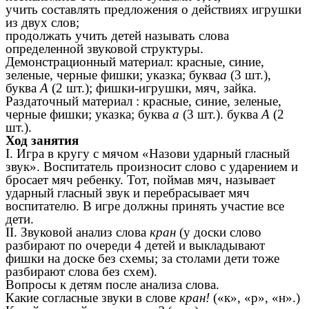
учить составлять предложения о действиях игрушки
из двух слов;
продолжать учить детей называть слова
определенной звуковой структуры.
Демонстрационный материал: красные, синие,
зеленые, черные фишки; указка; буква
а
(3 шт.),
буква
А
(2 шт.); фишки-игрушки, мяч, зайка.
Раздаточный материал : красные, синие, зеленые,
черные фишки; указка; буква
а
(3 шт.). буква
А
(2
шт.).
Ход занятия
I. Игра в кругу с мячом «Назови ударный гласный
звук». Воспитатель произносит слово с ударением и
бросает мяч ребенку. Тот, поймав мяч, называет
ударный гласный звук и перебрасывает мяч
воспитателю. В игре должны принять участие все
дети.
II. Звуковой анализ слова
кран
(у доски слово
разбирают по очереди 4 детей и выкладывают
фишки на доске без схемы; за столами дети тоже
разбирают слова без схем).
Вопросы к детям после анализа слова.
Какие согласные звуки в слове
кран!
(«к», «р», «н».)