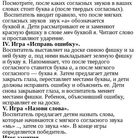
Посмотрите, после каких согласных звуков в ваших
словах стоит буква а (после твердых согласных).
Воспитатель вводит правило, что после мягких
согласных звуков звук «а» обозначается
буквой
я.
Дети рассматривают ее и заменяют
красную фишку в слове
мяч
буквой
я.
Читают слово
и проставляют ударение.
IV. Игра «Исправь ошибку».
Воспитатель выставляет на доске синюю фишку и за
ней букву
а,
под ними выкладывает зеленую фишку
и букву я. Напоминает, что после твердого
согласного ставится буква
а,
а после мягкого
согласного — буква
я.
Затем предлагает детям
закрыть глаза, переставляет местами буквы, и дети
должны исправить ошибку и объяснить ее. Дети
снова закрывают глаза, и воспитатель меняет
местами фишки. Ребенок, объяснивший ошибку,
исправляет ее на доске.
V. Игра «Назови слова».
Воспитатель предлагает детям назвать слова,
которые начинаются с мягкого согласного звука
«мь» .., затем со звука «м». В конце игры
определяется победитель.
Итог занятия.