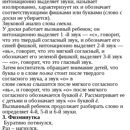
интонационно выделяет звуки, называет
изолированно, характеризует их и обозначает
соответствующими фишками или буквами (слово с
доски не убирается).
Звуковой анализ слова
свекла.
У доски работает вызванный ребенок; он
интонационно выделяет 1 -й звук — «с», говорит,
что это твердый согласный звук, и обозначает его
синей фишкой, интонационно выделяет 2-й звук —
«вь», говорит, что это мягкий согласный, и
обозначает его зеленой фишкой; выделяет 3-й звук
— «о», говорит, что это гласный звук.
Затем воспитатель обращает внимание детей, что
буква
о
в слове
полка
стоит после твердого
согласного звука, а звук «о» в
слове
свекла
слышится после мягкого согласного
«вь», и говорит, что звук «о» после мягкого
согласного обозначается буквой
ё.
Рассматривает ее
с детьми и обозначает звук «о» буквой
ё.
Вызванный ребенок продолжает разбирать слово и
определяет 4-й, 5-й и 6-й звуки.
3. Физминутка
Буратино потянулся,
Раз – нагнулся,