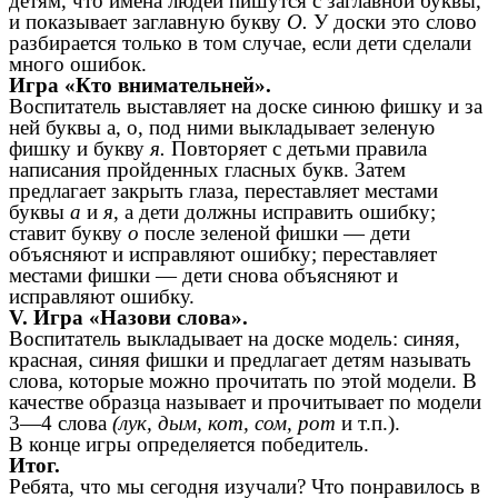
детям, что имена людей пишутся с заглавной буквы,
и показывает заглавную букву
О.
У доски это слово
разбирается только в том случае, если дети сделали
много ошибок.
Игра «Кто внимательней».
Воспитатель выставляет на доске синюю фишку и за
ней буквы а, о, под ними выкладывает зеленую
фишку и букву
я.
Повторяет с детьми правила
написания пройденных гласных букв. Затем
предлагает закрыть глаза, переставляет местами
буквы
а
и
я
, а дети должны исправить ошибку;
ставит букву
о
после зеленой фишки — дети
объясняют и исправляют ошибку; переставляет
местами фишки — дети снова объясняют и
исправляют ошибку.
V. Игра «Назови слова».
Воспитатель выкладывает на доске модель: синяя,
красная, синяя фишки и предлагает детям называть
слова, которые можно прочитать по этой модели. В
качестве образца называет и прочитывает по модели
3—4 слова
(лук, дым, кот, сом, рот
и т.п.).
В конце игры определяется победитель.
Итог.
Ребята, что мы сегодня изучали? Что понравилось в