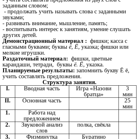
заданным словом;
- продолжать учить называть слова с заданными
звуками;
- развивать внимание, мышление, память;
- воспитывать интерес к занятиям, умение слушать
других детей.
Демонстрационный материал :
фишки; касса с
гласными буквами; буквы
ё, Ё,
указка; фишки или
мелкие игрушки.
Раздаточный материал:
фишки, цветные
карандаши, тетради, буквы
ё. Ё,
указка.
Планируемые результаты:
запомнить букву Ё ё,
учить составлять предложения.
Структура занятия.
I.
Вводная часть
Игра «Назови
3
братца»
мин
II.
Основная часть
25
мин
1.
Работа над
предложением
2.
Звуковой анализ
полка, свёкла
слов
3.
Физминутка
Буратино