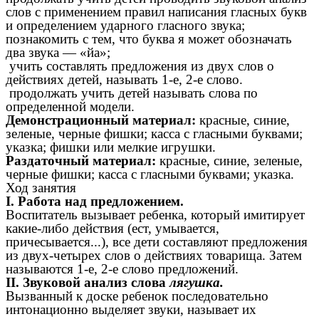
слов с применением правил написания гласных букв
и определением ударного гласного звука;
познакомить с тем, что буква я может обозначать
два звука — «йа»;
учить составлять предложения из двух слов о
действиях детей, называть 1-е, 2-е слово.
продолжать учить детей называть слова по
определенной модели.
Демонстрационный материал:
красные, синие,
зеленые, черные фишки; касса с гласными буквами;
указка; фишки или мелкие игрушки.
Раздаточный материал:
красные, синие, зеленые,
черные фишки; касса с гласными буквами; указка.
Ход занятия
I. Работа над предложением.
Воспитатель вызывает ребенка, который имитирует
какие-либо действия (ест, умывается,
причесывается...), все дети составляют предложения
из двух-четырех слов о действиях товарища. Затем
называются 1-е, 2-е слово предложений.
II. Звуковой анализ слова
лягушка.
Вызванный к доске ребенок последовательно
интонационно выделяет звуки, называет их