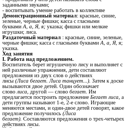
заданными звуками;
- воспитывать умение работать в коллективе
Демонстрационный материал
: красные, синие,
зеленые, черные фишки; касса с гласными
буквами
А, а, Я, я;
указка; фишки или мелкие
игрушки; лиса.
Раздаточный материал
: красные, синие, зеленые,
черные фишки; касса с гласными буквами
А, а, Я,
я;
указка.
Ход занятия
I. Работа над предложением.
Воспитатель берет игрушечную лису и выполняет с
ней различные упражнения, дети составляют
предложения из двух слов о действиях
лисы
(Лиса бегает. Лиса танцует...).
Затем к доске
вызываются двое детей. Один обозначает
слово
лиса,
другой — слово
бегает.
Им
предлагается построить предложение
Бегает лиса,
а
дети группы называют 1-е, 2-е слово. Играющие
меняются местами, и один-двое детей говорят, какое
предложение получилось
(Лиса
бегает).
Составляются предложения о трех-четырех
действиях лисы.