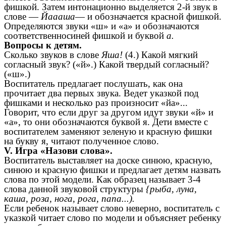
фишкой. Затем интонационно выделяется 2-й звук в
слове —
Йаааша
— и обозначается красной фишкой.
Определяются звуки «ш» и «а» и обозначаются
соответственносиней фишкой и буквой
а.
Вопросы к детям.
Сколько звуков в слове
Яша!
(4.) Какой мягкий
согласный звук? («й».) Какой твердый согласный?
(«ш».)
Воспитатель предлагает послушать, как она
прочитает два первых звука. Ведет указкой под
фишками и несколько раз произносит «йа»...
Говорит, что если друг за другом идут звуки «й» и
«а», то они обозначаются буквой я. Дети вместе с
воспитателем заменяют зеленую и красную фишки
на букву я, читают полученное слово.
V. Игра «Назови слова».
Воспитатель выставляет на доске синюю, красную,
синюю и красную фишки и предлагает детям назвать
слова по этой модели. Как образец называет 3-4
слова данной звуковой структуры
{рыба, луна,
каша, роза, нога, рога, папа...).
Если ребенок называет слово неверно, воспитатель с
указкой читает слово по модели и объясняет ребенку