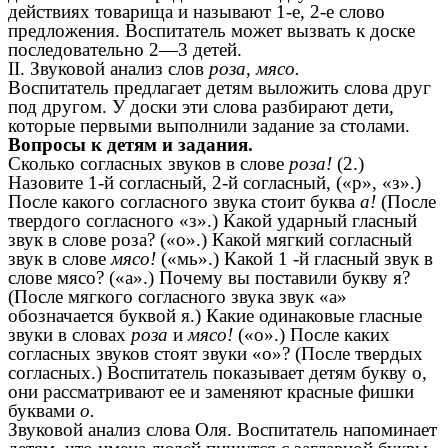
действиях товарища и называют 1-е, 2-е слово
предложения. Воспитатель может вызвать к доске
последовательно 2—3 детей.
II. Звуковой анализ слов
роза, мясо.
Воспитатель предлагает детям выложить слова друг
под другом. У доски эти слова разбирают дети,
которые первыми выполнили задание за столами.
Вопросы к детям и задания.
Сколько согласных звуков в слове
роза!
(2.)
Назовите 1-й согласный, 2-й согласный, («р», «з».)
После какого согласного звука стоит буква
а!
(После
твердого согласного «з».) Какой ударный гласный
звук в слове роза? («о».) Какой мягкий согласный
звук в слове
мясо!
(«мь».) Какой 1 -й гласный звук в
слове мясо? («а».) Почему вы поставили букву я?
(После мягкого согласного звука звук «а»
обозначается буквой я.) Какие одинаковые гласные
звуки в словах
роза
и
мясо!
(«о».) После каких
согласных звуков стоят звуки «о»? (После твердых
согласных.) Воспитатель показывает детям букву о,
они рассматривают ее и заменяют красные фишки
буквами
о.
Звуковой анализ слова Оля. Воспитатель напоминает