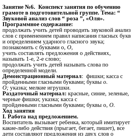
Занятие №6. Конспект занятия по обучению
грамоте в подготовительной группе. Тема: “
Звуковой анализ слов “ роза ”, «Оля».
Программное содержание:
продолжать учить детей проводить звуковой анализ
слов с применением правил написания гласных букв
и определением ударного гласного звука;
познакомить с буквами о,
О,
учить составлять предложения о действиях,
называть 1-е, 2-е слово;
продолжать учить детей называть слова по
определенной модели.
Демонстрационный материал
: фишки; касса с
пройденными гласными буквами; буквы
о.
О;
указка; мелкие игрушки.
Раздаточный материал:
красные, синие, зеленые,
черные фишки; указка; касса с
пройденными гласными буквами; буквы о,
О.
Ход занятия
I. Работа над предложением.
Воспитатель вызывает ребенка, который имитирует
какие-либо действия (прыгает, бегает, пишет), все
дети составляют предложения из двух слов о