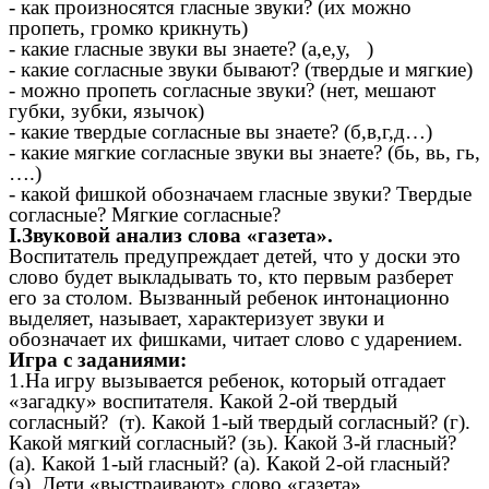
- как произносятся гласные звуки? (их можно
пропеть, громко крикнуть)
- какие гласные звуки вы знаете? (а,е,у, )
- какие согласные звуки бывают? (твердые и мягкие)
- можно пропеть согласные звуки? (нет, мешают
губки, зубки, язычок)
- какие твердые согласные вы знаете? (б,в,г,д…)
- какие мягкие согласные звуки вы знаете? (бь, вь, гь,
….)
- какой фишкой обозначаем гласные звуки? Твердые
согласные? Мягкие согласные?
I.Звуковой анализ слова «газета».
Воспитатель предупреждает детей, что у доски это
слово будет выкладывать то, кто первым разберет
его за столом. Вызванный ребенок интонационно
выделяет, называет, характеризует звуки и
обозначает их фишками, читает слово с ударением.
Игра с заданиями:
1.На игру вызывается ребенок, который отгадает
«загадку» воспитателя. Какой 2-ой твердый
согласный? (т). Какой 1-ый твердый согласный? (г).
Какой мягкий согласный? (зь). Какой 3-й гласный?
(а). Какой 1-ый гласный? (а). Какой 2-ой гласный?
(э). Дети «выстраивают» слово «газета».