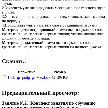
звуки.
2.Закрепить умение определять место ударного гласного звука
в слове.
3.Учить составлять предложение из двух слов, называть слова
по порядку.
4.Продолжать учить называть слова с заданными звуками.
Материал демонстрационный:
схема шестизвукового слова;
красные, синие, зеленые, черные фишки; указка; мишка; мяч;
фишки или мелкие игрушки.
Материал раздаточный:
схема шестизвукового слова;
красные, синие, зеленые, черные фишки на подносе; указка.
Скачать:
Вложение
Размер
437.96 КБ
1_ob_gr_podg_gr_vse.docx
Предварительный просмотр:
Занятие №2. Конспект занятия по обучению
грамоте в подготовительной группе.