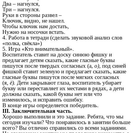
Два – нагнулся,
Три – нагнулся.
Руки в стороны развел –
Ключик, видно, не нашел.
Чтобы ключик нам достать,
Нужно на носочки встать.
4. Работа в тетради (сделать звуковой анализ слов
«полка, свёкла»)
5. Игра «Кто внимательный».
Воспитатель ставит на доску синюю фишку и
предлагает детям сказать, какие гласные буквы
пишутся после твердых согласных (а,
о),
под синей
фишкой ставит зеленую и предлагает сказать, какие
гласные буквы пишутся после мягких согласных
(я,
ё).
Дети закрывают глаза, воспитатель убирает
букву или переставляет их местами в рядах, а дети
должны сказать, какой буквы нет или что
изменилось, и исправить ошибку.
В конце игры определяется победитель.
III. Заключительная часть.
Хорошо выполнили и это задание. Ребята, что мы
сегодня изучали? Что понравилось в занятии больше
всего? Вы отлично справились со всеми заданиями.