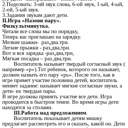
2.Подозвать: 3-ий звук слова, 6-ой звук, 1-ый, 4-ый,
2-ой, 5-ый звук.
3.Задания звукам дают дети.
II.Игра «Назови пару».
Физкультминутка.
Читали все слова мы по порядку,
Теперь вас приглашаю на зарядку.
Мелкие шажки- раз,два.три.
Легкие прыжки - раз,два,три.
Вот и вся зарядка -раз,два,три,
Мягкая посадка – раз.два,три.
Воспитатель называет твердый согласный звук (
например «р»).Тот ребенок, которого он называет,
должен назвать его пару «рь». После того, как в
игре примет участие половина детей, воспитатель
меняет задание: называет мягкие согласные звуки, а
дети- их твердые пары.
В игре должны принять участие все дети. Игра
проводится в быстром темпе. Во время игры дети
находятся за столами.
III.Работа над предложением
.
Воспитатель показывает детям мишку
предлагает рассмотреть его и сказать, какой он. Дети