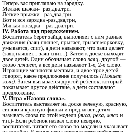
Теперь вас приглашаю на зарядку.
Мелкие шажки- раз,два.три.
Легкие прыжки - раз,два,три.
Вот и вся зарядка -раз,два,три,
Мягкая посадка – раз.два,три.
IV. Работа над предложением.
Воспитатель берет зайца, выполняет с ним разные
движения (заяц пляшет, прыгает, грызет морковку,
умывается, спит), а дети называют, что заяц делает
(заяц пляшет... заяц спит...). Затем к доске выходят
двое детей. Один обозначает слово
заяц,
другой —
слово
пляшет,
а все дети называют 1-е, 2-е слово.
Играющие меняются местами, и двое-трое детей
говорят, какое предложение получилось
(Пляшет
заяц).
Затем вызывается другой ребенок, который
показывает другое действие, а дети составляют
предложение.
V. Игра «Назови слова».
Воспитатель выставляет на доске зеленую, красную,
синюю и красную фишки и предлагает детям
называть слова по этой модели
(лиса, река, мясо
и
т.п.)- Если ребенок назвал слово неверно,
воспитатель читает его слово по модели и указывает
на ошибку. В конце игры определяется победитель.