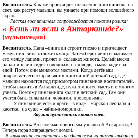
Воспитатель.
Как же происходит появление пингвиненка на
свет, как растут малыши, вы узнаете при помощи волшебного
экрана.
Рассказ воспитателя сопровождается показом ролика:
« Есть ли ясли в Антарктиде?»
(мультимедиа)
Воспитатель.
Папа –пингвин строит гнездо и приглашает
маму- пингвина отложить яйцо. Затем берёт яйцо и зажимает
его между лапами, прячет в складках живота. Целый месяц
папа-пингвин сидит голодным, на холоде, а мама ходит за
едой. Потом они меняются местами. Когда детёныш
подрастает, его отправляют в пингвиний детский сад, где
малыши находятся под присмотром пингвинов-воспитателей.
Чтобы выжить в Антарктиде, нужно многое уметь и о многом
узнать. Поэтому пингвинята ходят в детский сад. Там они
учатся быть сильными, ловкими, проворными.
У пингвинов есть и враги –в воде – морской леопард и
касатка, на суше – чайки-поморники.
Звучит аудиозапись криков чаек.
Воспитатель.
Вот сколько нового мы узнали об Антарктиде!
Теперь пора возвращаться домой.
В заключение воспитатель раздаёт всем на память льдинки