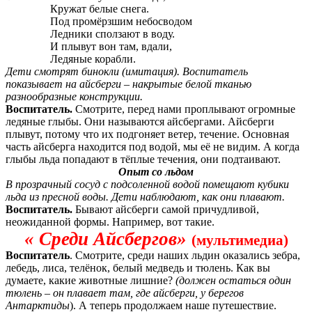
Кружат белые снега.
Под промёрзшим небосводом
Ледники сползают в воду.
И плывут вон там, вдали,
Ледяные корабли.
Дети смотрят бинокли (имитация). Воспитатель
показывает на айсберги – накрытые белой тканью
разнообразные конструкции.
Воспитатель.
Смотрите, перед нами проплывают огромные
ледяные глыбы. Они называются айсбергами. Айсберги
плывут, потому что их подгоняет ветер, течение. Основная
часть айсберга находится под водой, мы её не видим. А когда
глыбы льда попадают в тёплые течения, они подтаивают.
Опыт со льдом
В прозрачный сосуд с подсоленной водой помещают кубики
льда из пресной воды. Дети наблюдают, как они плавают.
Воспитатель.
Бывают айсберги самой причудливой,
неожиданной формы. Например, вот такие.
« Среди Айсбергов»
(мультимедиа)
Воспитатель
. Смотрите, среди наших льдин оказались зебра,
лебедь, лиса, телёнок, белый медведь и тюлень. Как вы
думаете, какие животные лишние?
(должен остаться один
тюлень – он плавает там, где айсберги, у берегов
Антарктиды
). А теперь продолжаем наше путешествие.