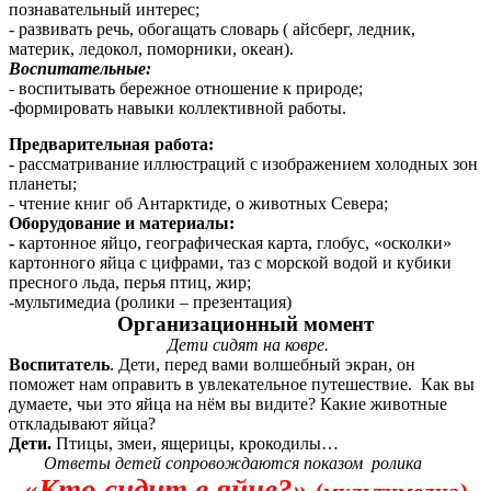
познавательный интерес;
- развивать речь, обогащать словарь ( айсберг, ледник,
материк, ледокол, поморники, океан).
Воспитательные:
- воспитывать бережное отношение к природе;
-формировать навыки коллективной работы.
Предварительная работа:
- рассматривание иллюстраций с изображением холодных зон
планеты;
- чтение книг об Антарктиде, о животных Севера;
Оборудование и материалы:
-
картонное яйцо, географическая карта, глобус, «осколки»
картонного яйца с цифрами, таз с морской водой и кубики
пресного льда, перья птиц, жир;
-мультимедиа (ролики – презентация)
Организационный момент
Дети сидят на ковре.
Воспитатель
. Дети, перед вами волшебный экран, он
поможет нам оправить в увлекательное путешествие. Как вы
думаете, чьи это яйца на нём вы видите? Какие животные
откладывают яйца?
Дети.
Птицы, змеи, ящерицы, крокодилы…
Ответы детей сопровождаются показом ролика
«Кто сидит в яйце?»