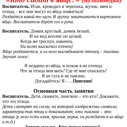
(мультимедиа)
Воспитатель.
Итак, крокодил и черепаха, жучок, змея и
птица, - все они могут из яйца появиться!
Раздаётся какой-то шум. В группу закатывается картонное
яйцо. Воспитатель берёт его в руки.
Воспитатель.
Домик круглый, домик белый,
И на вид вполне он целый.
Когда же треснул, наконец,
На волю выскочил птенец!
Яйцо разбивается, и из него выглядывает птенец – пингвин.
Звучит голос:
Я недавно из яйца, и похож я на птенца.
Что за птица моя мать? Где её мне отыскать?
Я не гусь и не павлин.
Догадайтесь! Я - …
Пингвин!
Основная часть занятия
Воспитатель.
Дети, скажите, пингвин – это кто? Докажите,
что это птица.
Дети смотрят на схему, на которой изображены символы
характеристик птиц и доказывают, что пингвин – это
птица )у него есть клюв, крылья, перья, он рождается из яйца
и т.д.)
Звучит музыка «Кто такие птички?»