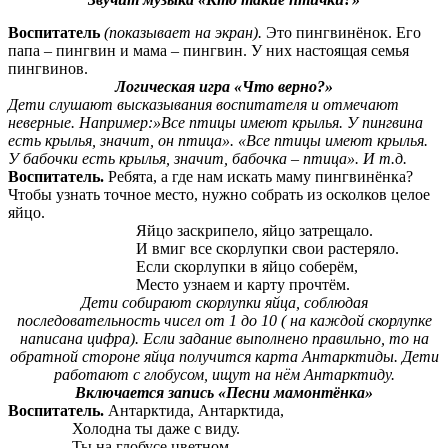
Воспитатель
(показывает на экран).
Это пингвинёнок. Его
папа – пингвин и мама – пингвин. У них настоящая семья
пингвинов.
Логическая игра «Что верно?»
Дети слушают высказывания воспитателя и отмечают
неверные. Например:»Все птицы имеют крылья. У пингвина
есть крылья, значит, он птица». «Все птицы имеют крылья.
У бабочки есть крылья, значит, бабочка – птица». И т.д.
Воспитатель.
Ребята, а где нам искать маму пингвинёнка?
Чтобы узнать точное место, нужно собрать из осколков целое
яйцо.
Яйцо заскрипело, яйцо затрещало.
И вмиг все скорлупки свои растеряло.
Если скорлупки в яйцо соберём,
Место узнаем и карту прочтём.
Дети собирают скорлупки яйца, соблюдая
последовательность чисел от 1 до 10 ( на каждой скорлупке
написана цифра). Если задание выполнено правильно, то на
обратной стороне яйца получится карта Антарктиды. Дети
работают с глобусом, ищут на нём Антарктиду.
Включается запись «Песни мамонтёнка»
Воспитатель.
Антарктида, Антарктида,
Холодна ты даже с виду.
Ты на глобусе цветном