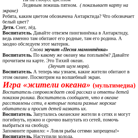
Ледяным лежишь пятном.
( показывает карту на
экране)
Ребята, каким цветом обозначена Антарктида? Что обозначает
белый цвет?
Дети.
Снег, лёд.
Воспитатель.
Давайте отвезем пингвинёнка в Антарктиду,
ведь именно там обитают его родные, там его родина. А
заодно обследуем этот материк.
Снова
звучит «Песня мамонтёнка»
Воспитатель.
По какому же океану мы поплывём? Давайте
прочитаем на карте. Это Тихий океан.
(Звучит шум моря).
Воспитатель.
А теперь мы узнаем, какие жители обитают в
этом океане. Посмотрим на волшебный экран.
Игра «жители океана»
(мультимедиа)
Воспитатель сопровождает свой рассказ и ответы детей
показом ролика. Воспитатель сообщает, что в океане
расставлены сети, в которые попали разные морские
обитатели и просит детей назвать их.
Воспитатель.
Запутались океанские жители в сетях и могут
погибнуть, нужно и срочно выпутать из сетей, помочь
выбраться на свободу.
Запомните правило: « Ловля рыбы сетями запрещена!»
Воспитатель.
Наступили холода,