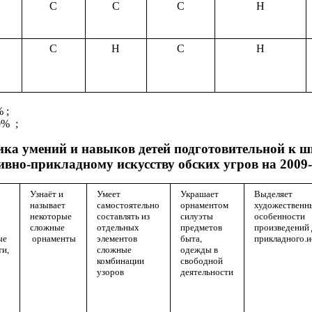
С
С
С
Н
С
Н
С
Н
 0% ;
% ;
ика умений и навыков детей подготовительной к 
ивно-прикладному искусству обских угров на 2009-
Узнаёт и
Умеет
Украшает
Выделяет
называет
самостоятельно
орнаментом
художественн
некоторые
составлять из
силуэты
особенности
сложные
отдельных
предметов
произведений 
ые
орнаменты
элементов
быта,
прикладного.и
ти,
сложные
одежды в
комбинации
свободной
узоров
деятельности