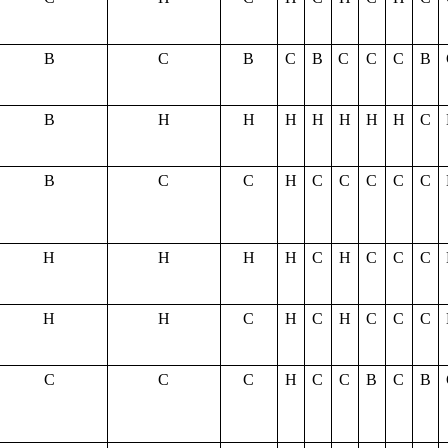
В
С
В
С
В
С
С
С
В
В
Н
Н
Н
Н
Н
Н
Н
С
В
С
С
Н
С
С
С
С
С
Н
Н
Н
Н
С
Н
С
С
С
Н
Н
С
Н
С
Н
С
С
С
С
С
С
Н
С
С
В
С
В