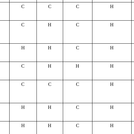
С
С
С
Н
С
Н
С
Н
Н
Н
С
Н
С
Н
Н
Н
С
С
С
Н
Н
Н
С
Н
Н
Н
С
Н