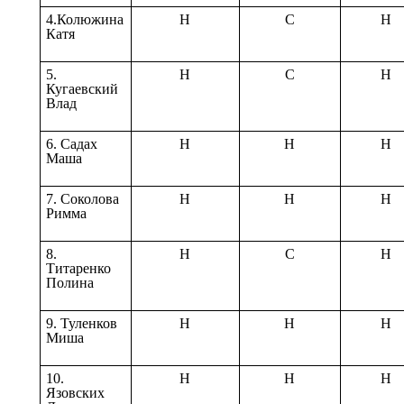
4.Колюжина
Н
С
Н
Катя
5.
Н
С
Н
Кугаевский
Влад
6. Садах
Н
Н
Н
Маша
7. Соколова
Н
Н
Н
Римма
8.
Н
С
Н
Титаренко
Полина
9. Туленков
Н
Н
Н
Миша
10.
Н
Н
Н
Язовских