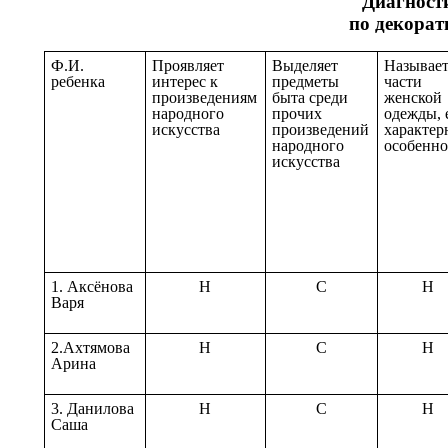
Диагност
по декорат
Ф.И.
Проявляет
Выделяет
Называе
ребенка
интерес к
предметы
части
произведениям
быта среди
женской
народного
прочих
одежды, 
искусства
произведений
характер
народного
особенно
искусства
1. Аксёнова
Н
С
Н
Варя
2.Ахтямова
Н
С
Н
Арина
3. Данилова
Н
С
Н
Саша