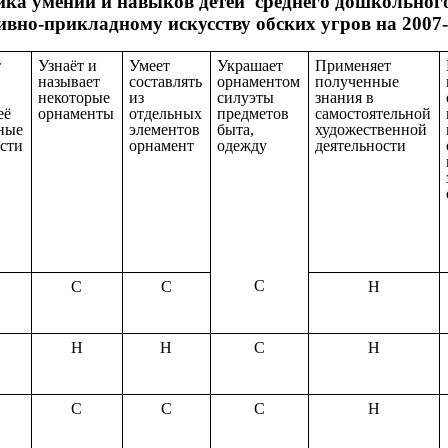
ика умений и навыков детей среднего дошкольного
ивно-прикладному искусству обских угров на 2007-
т
Узнаёт и
Умеет
Украшает
Применяет
называет
составлять
орнаментом
полученные
некоторые
из
силуэты
знания в
её
орнаменты
отдельных
предметов
самостоятельной
ные
элементов
быта,
художественной
сти
орнамент
одежду
деятельности
С
С
С
Н
Н
Н
С
Н
С
С
С
Н