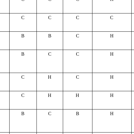
С
С
С
С
В
В
С
Н
В
С
С
Н
С
Н
С
Н
С
Н
Н
Н
В
С
В
Н