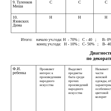
9. Туленков
С
С
С
Миша
10.
Н
Н
Н
Язовских
Дима
Итого: начало уч.года: Н - 70% ; С - 40 ; В-
конец уч.года: Н - 10% ; С- 50% ; В- 40
Диагност
по декорат
Ф.И.
Проявляет
Выделяет
Называет
ребенка
интерес к
предметы
части
произведениям
быта среди
женской
народного
прочих
одежды, её
искусства
произведений
характерн
народного
особеннос
искусства
цветовой
колорит