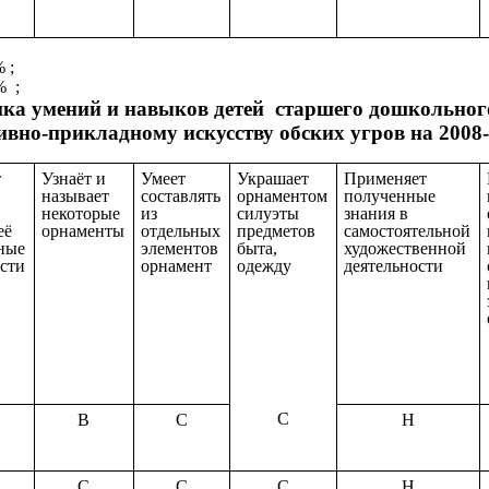
 0% ;
 ;
ка умений и навыков детей старшего дошкольног
ивно-прикладному искусству обских угров на 2008-
т
Узнаёт и
Умеет
Украшает
Применяет
называет
составлять
орнаментом
полученные
некоторые
из
силуэты
знания в
её
орнаменты
отдельных
предметов
самостоятельной
ные
элементов
быта,
художественной
сти
орнамент
одежду
деятельности
С
В
С
Н
С
С
С
Н