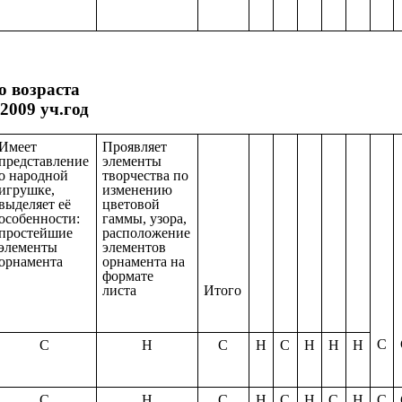
о возраста
2009 уч.год
Имеет
Проявляет
представление
элементы
о народной
творчества по
игрушке,
изменению
выделяет её
цветовой
особенности:
гаммы, узора,
простейшие
расположение
элементы
элементов
орнамента
орнамента на
формате
листа
Итого
С
С
Н
С
Н
С
Н
Н
Н
С
Н
С
Н
С
Н
С
Н
С