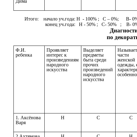
Дима
Итого: начало уч.года: Н - 100% ; С – 0%; В-
конец уч.года: Н - 50% ; С- 50% ; В- 0%
Диагности
по декорат
Ф.И.
Проявляет
Выделяет
Называе
ребенка
интерес к
предметы
части
произведениям
быта среди
женской
народного
прочих
одежды, 
искусства
произведений
характер
народного
особенно
искусства
1. Аксёнова
Н
С
С
Варя
2.Ахтямова
Н
С
Н