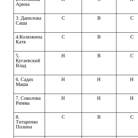
Арина
3. Данилова
С
В
С
Саша
4.Колюжина
С
В
С
Катя
5.
Н
В
С
Кугаевский
Влад
6. Садах
Н
Н
Н
Маша
7. Соколова
Н
Н
Н
Римма
8.
С
В
С
Титаренко
Полина