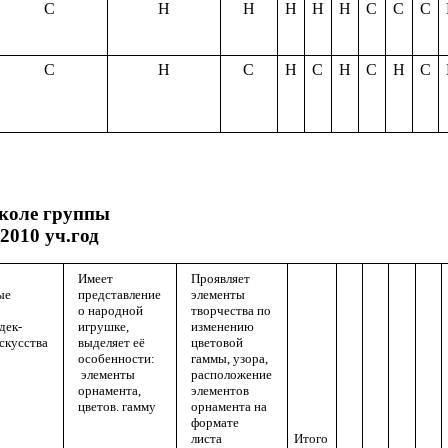
С
Н
Н
Н
Н
Н
С
С
С
С
Н
С
Н
С
Н
С
Н
С
школе группы
2010 уч.год
Имеет
Проявляет
ые
представление
элементы
о народной
творчества по
дек-
игрушке,
изменению
скусства
выделяет её
цветовой
особенности:
гаммы, узора,
элементы
расположение
орнамента,
элементов
цветов. гамму
орнамента на
формате
листа
Итого