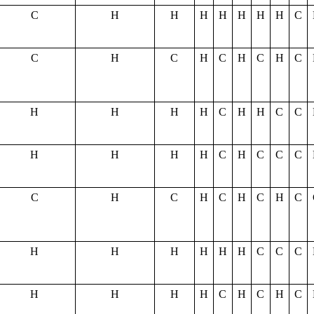
С
Н
Н
Н
Н
Н
Н
Н
С
С
Н
С
Н
С
Н
С
Н
С
Н
Н
Н
Н
С
Н
Н
С
С
Н
Н
Н
Н
С
Н
С
С
С
С
Н
С
Н
С
Н
С
Н
С
Н
Н
Н
Н
Н
Н
С
С
С
Н
Н
Н
Н
С
Н
С
Н
С