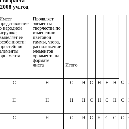
 возраста
2008 уч.год
Имеет
Проявляет
представление
элементы
о народной
творчества по
игрушке,
изменению
выделяет её
цветовой
особенности:
гаммы, узора,
простейшие
расположение
элементы
элементов
орнамента
орнамента на
формате
листа
Итого
С
С
Н
С
Н
С
Н
Н
Н
Н
Н
Н
Н
С
Н
С
Н
С
С
Н
С
Н
С
Н
С
С
С