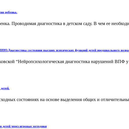
ия ребенка.
енка. Проводимая диагностика в детском саду. В чем ее необход
тика состояния высших психических функций детей предшкольного возрас
ковской “Нейропсихологическая диагностика нарушений ВПФ у 
детей.
 сходных состояниях на основе выделения общих и отличительн
я детей через игровые методики