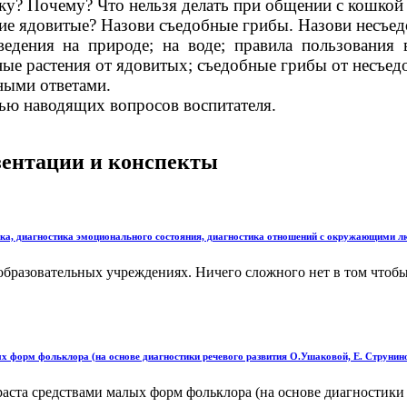
ку? Почему? Что нельзя делать при общении с кошкой 
кие ядовитые? Назови съедобные грибы. Назови несъе
едения на природе; на воде; правила пользования 
ые растения от ядовитых; съедобные грибы от несъед
ными ответами.
ью наводящих вопросов воспитателя.
езентации и конспекты
нка, диагностика эмоционального состояния, диагностика отношений с окружающими л
бразовательных учреждениях. Ничего сложного нет в том чтобы
х форм фольклора (на основе диагностики речевого развития О.Ушаковой, Е. Струнин
аста средствами малых форм фольклора (на основе диагностики