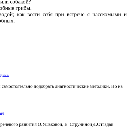
или собакой?
добные грибы.
водой; как вести себя при встрече с насекомыми и
обных.
юдьми.
 самостоятельно подобрать диагностические методики. Но на
ой)
 речевого развития О.Ушаковой, Е. Струниной)1.Отгадай