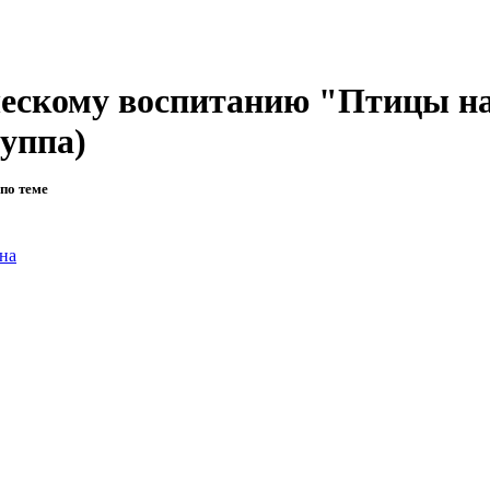
ческому воспитанию "Птицы н
руппа)
по теме
на