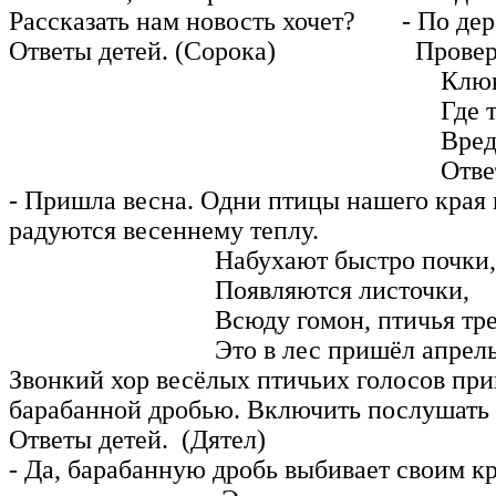
Рассказать нам новость хочет? - По дере
Ответы детей. (Сорока) Проверяю
Клювом я стучу: 
Где тут, где
Вредный ж
Ответы детей. (
- Пришла весна. Одни птицы нашего края 
радуются весеннему теплу.
Набухают быстро почки,
Появляются листочки,
Всюду гомон, птичья трел
Это в лес пришёл апрель
Звонкий хор весёлых птичьих голосов при
барабанной дробью. Включить послушать ф
Ответы детей. (Дятел)
- Да, барабанную дробь выбивает своим 