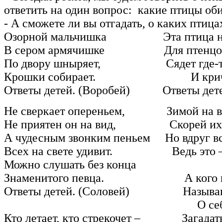
ответить на один вопрос: какие птицы об
- А сможете ли вы отгадать, о каких птица
Озорной мальчишка Эта птица ни
В сером армячишке Для птенцов не
По двору шныряет, Сядет где-то 
Крошки собирает. И кричит: «
Ответы детей. (Воробей) Ответы дете
Не сверкает опереньем, Зимой на вет
Не приятен он на вид, Скорей их 
А чудесным звонким пеньем Но вдруг вс
Всех на свете удивит. Ведь это –
Можно слушать без конца
Знаменитого певца. А кого в л
Ответы детей. (Соловей) Называют
О себе загадк
Кто летает, кто стрекочет – Загадать