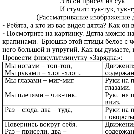
Это он присел на сук
И стучит: тук-тук, тук-ту
(Рассматривание изображение дя
- Ребята, а кто из вас видел дятла? Как он
- Посмотрите на картинку. Дятла можно на
крапинами. Брюшко этой птицы белое с чё
него большой и упругий. Как вы думаете, 
Провести физкультминутку «Зарядка»:
Мы ногами – топ-топ,
Движени
Мы руками – хлоп-хлоп.
содержан
Мы глазами – миг-миг.
Руки на 
глазами.
Мы плечами – чик-чик.
Руки на п
вниз.
Раз – сюда, два – туда,
Руки на 
повороты
Повернись вокруг себя.
Движени
Раз – присели, два –
содержан