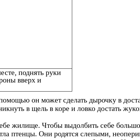
месте, поднять руки
ороны вверх и
.
 помощью он может сделать дырочку в доста
икнуть в щель в коре и ловко достать жук
ебе жилище. Чтобы выдолбить себе большое
ятла птенцы. Они родятся слепыми, неопер