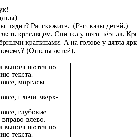
к!
тла)
 выглядит? Расскажите. (Рассказы детей.)
звать красавцем. Спинка у него чёрная. К
рными крапинами. А на голове у дятла ярко
почему? (Ответы детей).
я выполняются по
ию текста.
поясе, моргаем
оясе, плечи вверх-
поясе, глубокие
 вправо-влево.
я выполняются по
ию текста.