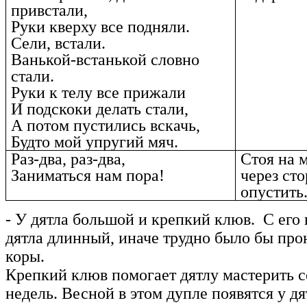
привстали,
Руки кверху все подняли.
Сели, встали.
Ванькой-встанькой словно
стали.
Руки к телу все прижали
И подскоки делать стали,
А потом пустились вскачь,
Будто мой упругий мяч.
Раз-два, раз-два,
Стоя на 
Заниматься нам пора!
через ст
опустить
- У дятла большой и крепкий клюв. С его
дятла длинный, иначе трудно было бы прон
коры.
Крепкий клюв помогает дятлу мастерить с
недель. Весной в этом дупле появятся у д