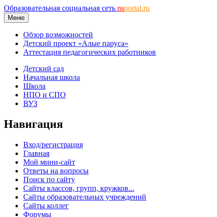
Образовательная социальная сеть
ns
portal.ru
Меню
Обзор возможностей
Детский проект «Алые паруса»
Аттестация педагогических работников
Детский сад
Начальная школа
Школа
НПО и СПО
ВУЗ
Навигация
Вход/регистрация
Главная
Мой мини-сайт
Ответы на вопросы
Поиск по сайту
Сайты классов, групп, кружков...
Сайты образовательных учреждений
Сайты коллег
Форумы