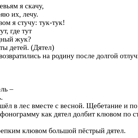
вьям я скачу,
 их, лечу.
тук-тук!
 тут
ук?
Дятел)
возвратились на родину после долгой отлу
ь –
.
шёл в лес вместе с весной. Щебетание и п
онограмму как дятел долбит клювом по ств
крепким клювом большой пёстрый дятел.