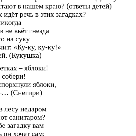
итают в нашем краю? (ответы детей)
х идёт речь в этих загадках?
когда
 вьёт гнезда
на суку
Ку-ку, ку-ку!»
й. (Кукушка)
ках – яблоки!
собери!
порхнули яблоки,
… (Снегири)
есу недаром
 санитаром?
у вам
 он хочет сам: