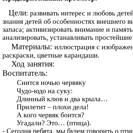
Цели
: развивать интерес и любовь дете
знания детей об особенностях внешнего в
запаса; активизировать внимание и памят
анализировать, устанавливать простейшие
:
Материалы
иллюстрация с изображен
раскраски, цветные карандаши.
Ход занятия:
Воспитатель:
Снится ночью червяку
Чудо-юдо на суку:
Длинный клюв и два крыла…
Прилетит – плохи дела!
А кого червяк боится?
Угадали? Это… (птица).
- Сегодня ребята, мы будем говорить о пти