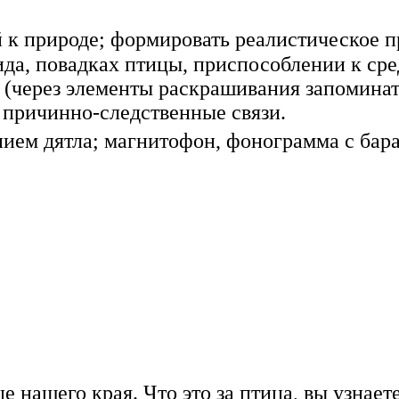
й к природе; формировать реалистическое п
ида, повадках птицы, приспособлении к ср
ь (через элементы раскрашивания запомина
 причинно-следственные связи.
ием дятла; магнитофон, фонограмма с бара
це нашего края. Что это за птица, вы узнает