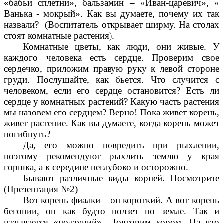
«бабьи сплетни», бальзамин – «Иван-царевич», «
Ванька - мокрый». Как вы думаете, почему их так
назвали? (Воспитатель открывает ширму. На столах
стоят комнатные растения).
Комнатные цветы, как люди, они живые. У
каждого человека есть сердце. Проверим свое
сердечко, приложим правую руку к левой стороне
груди. Послушайте, как бьется. Что случится с
человеком, если его сердце остановится? Есть ли
сердце у комнатных растений? Какую часть растения
мы назовем его сердцем? Верно! Пока живет корень,
живет растение. Как вы думаете, когда корень может
погибнуть?
Да, его можно повредить при рыхлении,
поэтому рекомендуют рыхлить землю у края
горшка, а к середине неглубоко и осторожно.
Бывают различные виды корней. Посмотрите
(Презентация №2)
Вот корень фиалки – он короткий. А вот корень
бегонии, он как будто ползет по земле. Так и
называется «ползучий». Повторим хором. На что