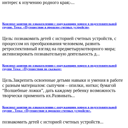
интерес к изучению родного края;-...
Конспект занятия по ознакомлению с окружающим миром в подготовительной
группе. Тема: «Путешествие в прошлое счетных устройств»
Цель: познакомить детей с историей счетных устройств, с
процессом их преобразования человеком, развить
ретроспективный взгляд на предметырукотворного мира;
активизировать познавательную деятельность д...
Конспект занятия по ознакомлению с окружающим миром в подготовительной
группе Тема: «Путешествия по сказкам»
Цель.Закрепить освоенные детьми навыки и умения в работе
с разным материалом: сыпучим – опилки, нитки; бумагой
“Волшебные ложки”, дать каждому ребенку возможность
творчески применить их.Развивать...
Конспект занятия по ознакомлению с окружающим миром в подготовительной
группе . Тема: «Путешествие в прошлое счетных устройств».
познакомить детей с историей счетных устройств...