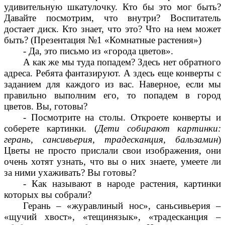
удивительную шкатулочку. Кто бы это мог быть?
Давайте посмотрим, что внутри? Воспитатель
достает диск. Кто знает, что это? Что на нем может
быть? (Презентация №1 «Комнатные растения»)
- Да, это письмо из «города цветов».
А как же мы туда попадем? Здесь нет обратного
адреса. Ребята фантазируют. А здесь еще конверты с
заданием для каждого из вас. Наверное, если мы
правильно выполним его, то попадем в город
цветов. Вы, готовы?
- Посмотрите на столы. Откроете конверты и
соберете картинки. (
Дети собирают картинки:
герань, сансивьерия, традесканция, бальзамин
)
Цветы не просто прислали свои изображения, они
очень хотят узнать, что вы о них знаете, умеете ли
за ними ухаживать? Вы готовы?
- Как называют в народе растения, картинки
которых вы собрали?
Герань – «журавлиный нос», саньсивьерия –
«щучий хвост», «тещинязык», «традесканция –