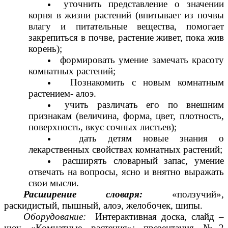
уточнить представление о значении
корня в жизни растений (впитывает из почвы
влагу и питательные вещества, помогает
закрепиться в почве, растение живет, пока жив
корень);
формировать умение замечать красоту
комнатных растений;
Познакомить с новым комнатным
растением- алоэ.
учить различать его по внешним
признакам (величина, форма, цвет, плотность,
поверхность, вкус сочных листьев);
дать детям новые знания о
лекарственных свойствах комнатных растений;
расширять словарный запас, умение
отвечать на вопросы, ясно и внятно выражать
свои мысли.
Расширение словаря:
«ползучий»,
раскидистый, пышный, алоэ, желобочек, шипы.
Оборудование:
Интерактивная доска, слайд –
шоу «Комнатные растения»; презентация №2