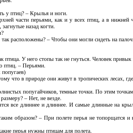
рьев.
ть у птиц? – Крылья и ноги.
хней части перьями, как и у всех птиц, а в нижней 
 загнутые назад когти.
ы?
 так расположены? – Чтобы они могли сидеть на палочк
ак птица. У него стопы так не гнуться. Человек привы
о птиц. – Перьями.
 попугаев)
ому что в природе они живут в тропических лесах, где 
волнистых попугайчиков, темные точки. По этим точкам
размеру? – Нет, не везде.
ятся все длиннее и длиннее. И самые длинные на крыл
таким образом? – При полете перья не топорщатся и
 какие перья нужны птицам для полета.