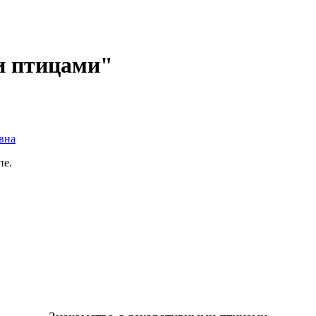
и птицами"
вна
пе.