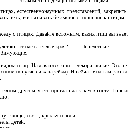
Знакомство с декоративными птицами
ицах, естественнонаучных представлений, закрепить 
вать речь, воспитывать бережное отношение к птицам.
еседу о птицах. Давайте вспомним, каких птиц вы знает
 улетают от нас в теплые края? - Перелетные.
– Зимующие.
м видом птиц. Называются они – декоративные. Это т
ением попугаев и канарейки). И сейчас Яна нам расска
.
о своим другом, я его пригласила к нам в гости. Тольк
ьно!
, туловище, хвост, крылья и ноги.
веты детей.