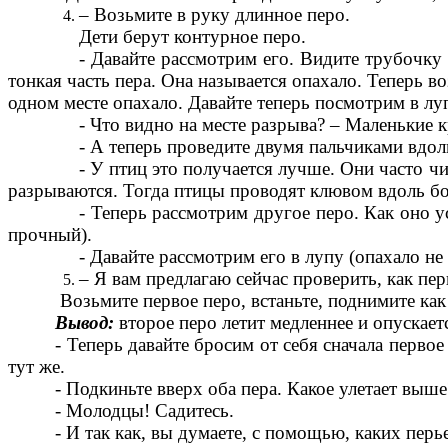
– Возьмите в руку длинное перо.
Дети берут контурное перо.
- Давайте рассмотрим его. Видите трубочку
тонкая часть пера. Она называется опахало. Теперь 
одном месте опахало. Давайте теперь посмотрим в луп
- Что видно на месте разрыва? – Маленькие 
- А теперь проведите двумя пальчиками вдол
- У птиц это получается лучше. Они часто ч
разрываются. Тогда птицы проводят клювом вдоль бо
- Теперь рассмотрим другое перо. Как оно ус
прочный).
- Давайте рассмотрим его в лупу (опахало не
– Я вам предлагаю сейчас проверить, как пер
Возьмите первое перо, встаньте, поднимите как
Вывод:
второе перо летит медленнее и опускает
- Теперь давайте бросим от себя сначала перво
тут же.
- Подкиньте вверх оба пера. Какое улетает выше
- Молодцы! Садитесь.
- И так как, вы думаете, с помощью, каких пер