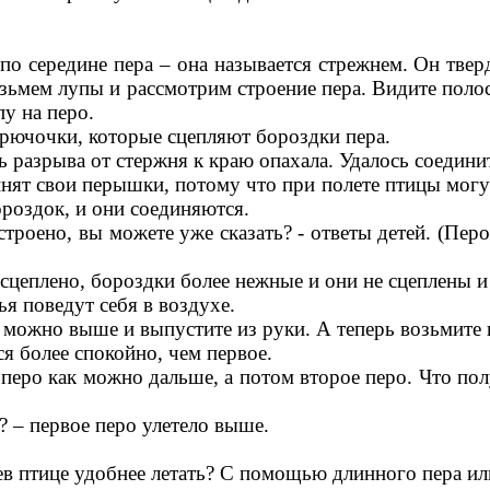
 по середине пера – она называется стрежнем. Он тв
возьмем лупы и рассмотрим строение пера. Видите пол
у на перо.
крючочки, которые сцепляют бороздки пера.
ь разрыва от стержня к краю опахала. Удалось соедин
инят свои перышки, потому что при полете птицы могу
роздок, и они соединяются.
троено, вы можете уже сказать? - ответы детей. (Перо
 сцеплено, бороздки более нежные и они не сцеплены и
ья поведут себя в воздухе.
 можно выше и выпустите из руки. А теперь возьмите в
ся более спокойно, чем первое.
е перо как можно дальше, а потом второе перо. Что по
? – первое перо улетело выше.
ьев птице удобнее летать? С помощью длинного пера ил