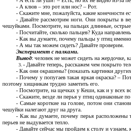
- А есть ли уши? – Есть, но их не видно из-за пе
- А клюв – это рот или нос? – Рот.
- Скажите мне, пожалуйста, какие конечности ес
- Давайте рассмотрим ноги. Они покрыты в вер
чешуйками. Посмотрите, на пальцах длинные, острые,
- Посчитайте, сколько пальцев? Куда направлен
- Как вы думаете, почему пальцы у птиц именно
- А мы так можем сидеть? Давайте проверим.
Эксперимент с палками.
Вывод
: человек не может сидеть на жердочке, к
- Давайте теперь, расскажем чем покрыто тел
- Как они окрашены? (показать картинки других
- Почему у попугаев такая яркая окраска? – Пот
поэтому хищникам трудно заметить его.
- Посмотрите, на щечках у Кеши, как и у всех 
- Скажите, везде ли перья у птиц одинаковые по 
- Самые короткие на голове, потом они станов
чешуйки налегают друг на друга.
- Как вы думаете, почему перья расположены 
перьев не выдувается тепло.
- Давайте сейчас мы пройдем к столу и узнаем,