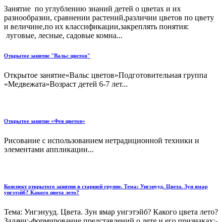
Занятие по углублению знаний детей о цветах и их
разнообразии, сравнении растений,различии цветов по цвету
и величине,по их классификации,закреплять понятия:
луговые, лесные, садовые комна...
Открытое занятие "Вальс цветов"
Открытое занятие«Вальс цветов»Подготовительная группа
«Медвежата»Возраст детей 6-7 лет...
Открытое занятие «Фея цветов»
Рисование с использованием нетрадиционной техники и
элементами аппликации...
Конспект открытого занятия в старшей группе. Тема: Унгэнууд. Цвета. Зун ямар
унгэтэйб? Какого цвета лето?
Тема: Унгэнууд. Цвета. Зун ямар унгэтэйб? Какого цвета лето?
Задачи:-формирование представлений о лете и его признаках;-