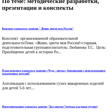
По теме: методические разработки,
презентации и конспекты
Конспект открытого занятия " Живи, цвети моя Россия"
Конспект организованной образовательной
деятельностиТема: «Живи, цвети моя Россия!»старшая,
подготовительная группавоспитатель: Любанова Т.С. Цель:
Приобщение детей к истории Ро...
План-конспект открытого занятия «Чудо - цветы» Аппликация с использованием
макаронных изделий"
Аппликация с использованием сухих макаронных изделий
для детей 5-6 лет....
Интегрированное открытое занятие "Бал цветов"(вторая младшая группа)