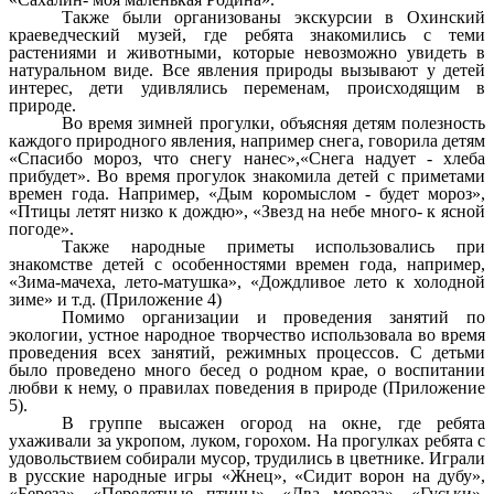
Также были организованы экскурсии в Охинский
краеведческий музей, где ребята знакомились с теми
растениями и животными, которые невозможно увидеть в
натуральном виде. Все явления природы вызывают у детей
интерес, дети удивлялись переменам, происходящим в
природе.
Во время зимней прогулки, объясняя детям полезность
каждого природного явления, например снега, говорила детям
«Спасибо мороз, что снегу нанес»,«Снега надует - хлеба
прибудет». Во время прогулок знакомила детей с приметами
времен года. Например, «Дым коромыслом - будет мороз»,
«Птицы летят низко к дождю», «Звезд на небе много- к ясной
погоде».
Также народные приметы использовались при
знакомстве детей с особенностями времен года, например,
«Зима-мачеха, лето-матушка», «Дождливое лето к холодной
зиме» и т.д. (Приложение 4)
Помимо организации и проведения занятий по
экологии, устное народное творчество использовала во время
проведения всех занятий, режимных процессов. С детьми
было проведено много бесед о родном крае, о воспитании
любви к нему, о правилах поведения в природе (Приложение
5).
В группе высажен огород на окне, где ребята
ухаживали за укропом, луком, горохом. На прогулках ребята с
удовольствием собирали мусор, трудились в цветнике. Играли
в русские народные игры «Жнец», «Сидит ворон на дубу»,
«Береза», «Перелетные птицы», «Два мороза», «Гуськи»,