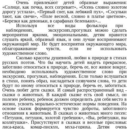
Очень привлекают детей образные выражения:
«Солнце, как печка, всех согревает», «Осень словно золотом
дорогу устлала», «Первый снег, как лебяжий пух», «Сосульки
тают, как свечи», «Поле весной, словно в платье цветном»,
«Березки как девоньки, в сарафанах беленьких»...
Используя все виды фольклора при
наблюдениях, экскурсиях,прогулках можно сделать
мероприятия яркими, эмоциональными, детям нравится
слушать яркий, образный язык, и они лучше воспринимают
окружающий мир. Не будет восприятия окружающего мира,
облагораживание чувств, если не использовать
художественное слово.
Сколько красоты душевной, любви к природе в стихах
русских поэтов. Что бы научить детей видеть прекрасное,
заботливо относиться к природе, беречь ее, все живое вокруг,
необходимо использовать художественное слово при
экскурсиях, прогулках, наблюдениях. Если только вслушаться
в стихи, понять образ, насладиться созвучием слова, то дети
будут по иному относиться к природе, беречь ее, заботиться.
Очень любят дети сказки. И самый распространенный вид -
сказки о животных. В каждой сказке есть свой смысл, он
полезен ребенку, ребенок должен определить для себя место в
жизни, усвоить морально-эстетические нормы поведения. На
основе сказок формируется чувство доброты, заботливого
отношения к животным. В сказках о животных много песен:
«Петушок, петушок, золотой гребешок», «Вы, ребятушки, вы
козлятушки». Присутствуют в сказках и веселые присловья:
лиса-краса, комар-пискун, муха-горюха. Детям очень