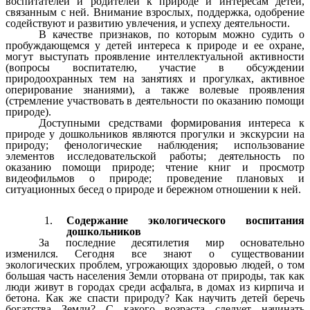
воспитателей и родителей к природе и интересам детей,
связанным с ней. Внимание взрослых, поддержка, одобрение
содействуют и развитию увлечения, и успеху деятельности.
В качестве признаков, по которым можно судить о
пробуждающемся у детей интереса к природе и ее охране,
могут выступать проявление интеллектуальной активности
(вопросы воспитателю, участие в обсуждении
природоохранных тем на занятиях и прогулках, активное
оперирование знаниями), а также волевые проявления
(стремление участвовать в деятельности по оказанию помощи
природе).
Доступными средствами формирования интереса к
природе у дошкольников являются прогулки и экскурсии на
природу; фенологические наблюдения; использование
элементов исследовательской работы; деятельность по
оказанию помощи природе; чтение книг и просмотр
видеофильмов о природе; проведение плановых и
ситуационных бесед о природе и бережном отношении к ней.
Содержание экологического воспитания
дошкольников
За последние десятилетия мир основательно
изменился. Сегодня все знают о существовании
экологических проблем, угрожающих здоровью людей, о том
большая часть населения Земли оторвана от природы, так как
люди живут в городах среди асфальта, в домах из кирпича и
бетона. Как же спасти природу? Как научить детей беречь
богатства Земли? С какого возраста следует начинать