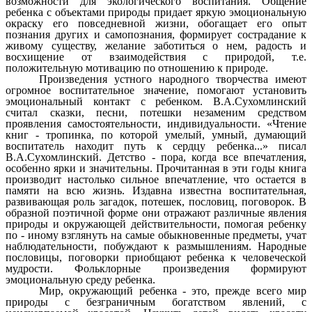
возможности для экологического воспитания. Общение
ребенка с объектами природы придает яркую эмоциональную
окраску его повседневной жизни, обогащает его опыт
познания других и самопознания, формирует сострадание к
живому существу, желание заботиться о нем, радость и
восхищение от взаимодействия с природой, т.е.
положительную мотивацию по отношению к природе.
Произведения устного народного творчества имеют
огромное воспитательное значение, помогают установить
эмоциональный контакт с ребенком. В.А.Сухомлинский
считал сказки, песни, потешки незаменим средством
проявления самостоятельности, индивидуальности. «Чтение
книг - тропинка, по которой умелый, умный, думающий
воспитатель находит путь к сердцу ребенка...» писал
В.А.Сухомлинский. Детство - пора, когда все впечатления,
особенно ярки и значительны. Прочитанная в эти годы книга
производит настолько сильное впечатление, что остается в
памяти на всю жизнь. Издавна известна воспитательная,
развивающая роль загадок, потешек, пословиц, поговорок. В
образной поэтичной форме они отражают различные явления
природы и окружающей действительности, помогая ребенку
по - иному взглянуть на самые обыкновенные предметы, учат
наблюдательности, побуждают к размышлениям. Народные
пословицы, поговорки приобщают ребенка к человеческой
мудрости. Фольклорные произведения формируют
эмоциональную среду ребенка.
Мир, окружающий ребенка - это, прежде всего мир
природы с безграничным богатством явлений, с