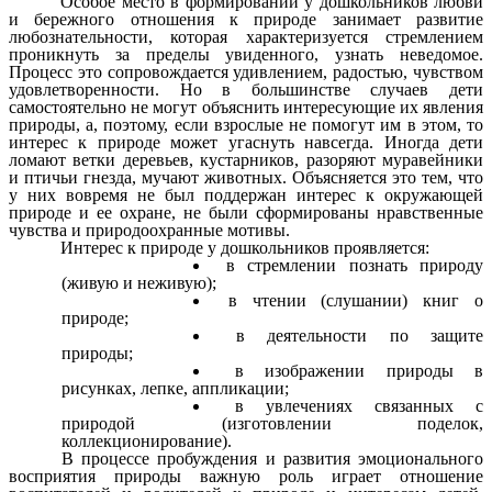
Особое место в формировании у дошкольников любви
и бережного отношения к природе занимает развитие
любознательности, которая характеризуется стремлением
проникнуть за пределы увиденного, узнать неведомое.
Процесс это сопровождается удивлением, радостью, чувством
удовлетворенности. Но в большинстве случаев дети
самостоятельно не могут объяснить интересующие их явления
природы, а, поэтому, если взрослые не помогут им в этом, то
интерес к природе может угаснуть навсегда. Иногда дети
ломают ветки деревьев, кустарников, разоряют муравейники
и птичьи гнезда, мучают животных. Объясняется это тем, что
у них вовремя не был поддержан интерес к окружающей
природе и ее охране, не были сформированы нравственные
чувства и природоохранные мотивы.
Интерес к природе у дошкольников проявляется:
в стремлении познать природу
(живую и неживую);
в
чтении (слушании) книг о
природе;
в
деятельности по защите
природы;
в
изображении природы в
рисунках, лепке, аппликации;
в
увлечениях связанных с
природой (изготовлении поделок,
коллекционирование).
В процессе пробуждения и развития эмоционального
восприятия природы важную роль играет отношение