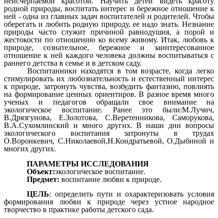
неисчерпаемой красотой. Научить детей видеть красоту
родной природы, воспитать интерес и бережное отношение к
ней - одна из главных задач воспитателей и родителей. Чтобы
оберегать и любить родную природу, ее надо знать. Незнание
природы часто служит причиной равнодушия, а порой и
жестокости по отношению ко всему живому. Итак, любовь к
природе, сознательное, бережное и заинтересованное
отношение к ней каждого человека должны воспитываться с
раннего детства в семье и в детском саду.
Воспитанники находятся в том возрасте, когда легко
стимулировать их любознательность и естественный интерес
к природе, затронуть чувства, возбудить фантазию, повлиять
на формирование ценных ориентиров. В разное время много
ученых и педагогов обращали свое внимание на
экологическое воспитание. Ранее это были:М.Лучич,
В.Дрязгунова, Е.Золотова, С.Веретенникова, Саморукова,
В.А.Сухомлинский и много других. В наши дни вопросы
экологического воспитания затронуты в трудах
О.Воронкевич, С.Николаевой,Н.Кондратьевой, О.Дыбиной и
многих других.
ПАРАМЕТРЫ ИССЛЕДОВАНИЯ
Объект:
экологическое воспитание.
Предмет:
воспитание любви к природе.
ЦЕЛЬ
: определить пути и охарактеризовать условия
формирования любви к природе через устное народное
творчество в практике работы детского сада.