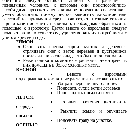
обитания следует оставлять животных и растения в
привычных условиях, к которым они приспособились.
Необходимо пресекать неправильное поведение сверстников,
уметь объяснить, почему нельзя выносить животное или
растений из привычной среды, как создать нужные условия.
При отказе поступить правильно, необходимо обратиться за
помощью к взрослому. Детям вместе со взрослыми следует
помогать живым существам, удовлетворять их потребности с
учетом времени года.
ЗИМОЙ
Окапывать снегом корни кустов и деревьев,
стряхивать снег с веток деревьев и кустарников
после сильного снегопада, чтобы они он сломались.
Реже поливать комнатные растения, некоторые из
них помещать в более холодные места.
ВЕСНОЙ
Вместе с взрослыми
подкармливать комнатные растения, пересаживать их.
Убирать перегнившую листву.
Подрезать сухие ветки деревьев.
Производить посадки семян.
ЛЕТОМ
Поливать растения цветника и
огорода.
Рыхлить землю и окучивать
посадки.
Подсевать траву на участке.
ОСЕНЬЮ