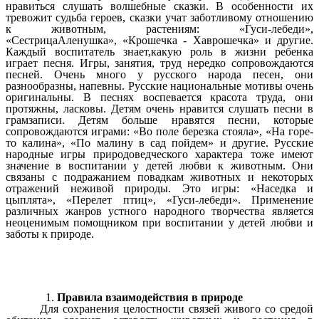
нравиться слушать волшебные сказки. В особенности их
тревожит судьба героев, сказки учат заботливому отношению
к животным, растениям: «Гуси-лебеди»,
«СестрицаАленушка», «Крошечка - Хаврошечка» и другие.
Каждый воспитатель знает,какую роль в жизни ребенка
играет песня. Игры, занятия, труд нередко сопровождаются
песней. Очень много у русского народа песен, они
разнообразны, напевны. Русские национальные мотивы очень
оригинальны. В песнях воспевается красота труда, они
протяжны, ласковы. Детям очень нравится слушать песни в
грамзаписи. Детям больше нравятся песни, которые
сопровождаются играми: «Во поле березка стояла», «На горе-
то калина», «По малину в сад пойдем» и другие. Русские
народные игры природоведческого характера тоже имеют
значение в воспитании у детей любви к животным. Они
связаны с подражанием повадкам животных и некоторых
отражений неживой природы. Это игры: «Наседка и
цыплята», «Перелет птиц», «Гуси-лебеди». Применение
различных жанров устного народного творчества является
неоценимым помощником при воспитании у детей любви и
заботы к природе.
Правила взаимодействия в природе
Для сохранения целостности связей живого со средой