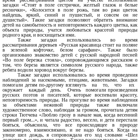
загадки «Стоят в поле сестрички, желтый глазок и белые
реснички», «Колосится в поле рожь, там во ржи цветок
найдешь, яркий, синий и пушистый, и совсем он не
душистый». Такие загадки позволяют обратить внимание
детей на самобытность и неповторимость каждого цветка, как
объекта природы, учатся любоваться красотой природы
родного края, и восхищаться ими.
Также загадки использовались во время
рассматривания деревьев «Русская красавица стоит на поляне
в зеленой кофточке, белом сарафане». Также было
организовано знакомство детей с русской народной песней
«Во поле березка стояла», сопровождающимся рассказом о
том, что береза является символом русского народа, также
ребята водили хоровод вокруг березы.
Также загадки использовались во время проведения
наблюдений за насекомыми, птицами, животными. Загадки
помогали детям по-другому взглянуть на то, что их
окружает каждый день. Очень помогали произведения
русских поэтов и писателей, которые воспевали красоту,
неповторимость природы. На прогулке во время наблюдения
за объектами неживой природы также включали
художественное слово, наблюдая за громом, прочитала детям
строки Тютчева «Люблю грозу в начале мая, когда весенний
первый гром...», и читала радостно, весело, и дети перестали
бояться, объяснила, что все происходящее в природе
закономерно, взаимосвязано, и не надо бояться. Когда на
улице шел дождь, я сопровождала его ход словами «Шел
долговяз, в сыру землю увяз». Также рассказывала о том, что