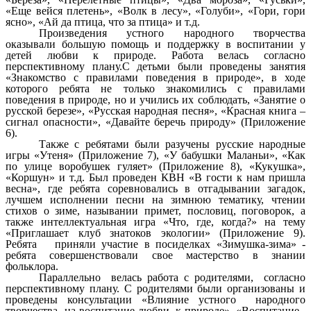
«Еще вейся плетень», «Волк в лесу», «Голуби», «Гори, гори
ясно», «Ай да птица, что за птица» и т.д.
Произведения устного народного творчества
оказывали большую помощь и поддержку в воспитании у
детей любви к природе. Работа велась согласно
перспективному плану.С детьми были проведены занятия
«Знакомство с правилами поведения в природе», в ходе
которого ребята не только знакомились с правилами
поведения в природе, но и учились их соблюдать, «Занятие о
русской березе», «Русская народная песня», «Красная книга –
сигнал опасности», «Давайте беречь природу» (Приложение
6).
Также с ребятами были разучены русские народные
игры «Утеня» (Приложение 7), «У бабушки Маланьи», «Как
по улице воробушек гуляет» (Приложение 8), «Кукушка»,
«Коршун» и т.д.
Б
ыл проведен КВН «В гости к нам пришла
весна», где ребята соревновались в отгадывании загадок,
лучшем исполнении песни на зимнюю тематику, чтении
стихов о зиме, назывании примет, пословиц, поговорок, а
также интеллектуальная игра «Что, где, когда?» на тему
«Приглашает клуб знатоков экологии» (Приложение 9).
Ребята приняли участие в посиделках «Зимушка-зима» -
ребята совершенствовали свое мастерство в знании
фольклора.
Параллельно велась работа с родителями, согласно
перспективному плану. С родителями были организованы и
проведены консультации «Влияние устного народного
творчества на воспитание любви к
природе»,
«Воспитание