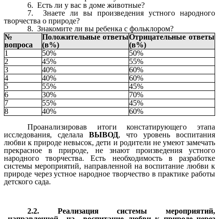
6.
Есть ли у вас в доме животные?
7.
Знаете ли вы произведения устного народного
творчества о природе?
8.
Знакомите ли вы ребенка с фольклором?
№
Положительные ответы
Отрицательные ответы
вопроса
(в%)
(в%)
1
50%
50%
2
45%
55%
3
40%
60%
4
40%
60%
5
55%
45%
6
30%
70%
7
55%
45%
8
40%
60%
Проанализировав итоги констатирующего этапа
исследования, сделала
ВЫВОД
, что уровень воспитания
любви к природе невысок, дети и родители не умеют замечать
прекрасное в природе, не знают произведения устного
народного творчества. Есть необходимость в разработке
системы мероприятий, направленной на воспитание любви к
природе через устное народное творчество в практике работы
детского сада.
2.2. Реализация системы мероприятий,
направленной на воспитание любви к природе через