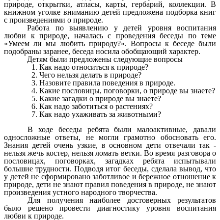
природе, открытки, атласы, карты, гербарий, коллекции. В
книжном уголке вниманию детей предложена подборка книг
с произведениями о природе.
Работа по выявлению у детей уровня воспитания
любви к природе, началась с проведения беседы по теме
«Умеем ли мы любить природу?». Вопросы к беседе были
подобраны заранее, беседа носила обобщающий характер.
Детям были предложены следующие вопросы
Как надо относиться к природе?
Чего нельзя делать в природе?
Назовите правила поведения в природе.
Какие пословицы, поговорки, о природе вы знаете?
Какие загадки о природе вы знаете?
Как надо заботиться о растениях?
Как надо ухаживать за животными?
В ходе беседы ребята были малоактивные, давали
односложные ответы, не могли грамотно обосновать его.
Знания детей очень узкие, в основном дети отвечали так -
нельзя жечь костер, нельзя ломать ветки. Во время разговора о
пословицах, поговорках, загадках ребята испытывали
большие трудности. Подводя итог беседы, сделала вывод, что
у детей не сформировано заботливое и бережное отношение к
природе, дети не знают правил поведения в природе, не знают
произведения устного народного творчества.
Для получения наиболее достоверных результатов
было решено провести диагностику уровня воспитания
любви к природе.