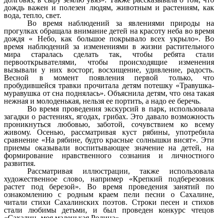
дождь важен и полезен людям, животным и растениям, как
вода, тепло, свет.
Во время наблюдений за явлениями природы на
прогулках обращала внимание детей на красоту неба во время
дождя « Небо, как большое покрывало всех укрыло». Во
время наблюдений за изменениями в жизни растительного
мира старалась сделать так, чтобы ребята стали
первооткрывателями, чтобы происходящие изменения
вызывали у них восторг, восхищение, удивление, радость.
Весной в момент появления первой только, что
пробудившейся травки прочитала детям потешку «Травушка-
муравушка от сна поднялась». Объяснила детям, что она такая
нежная и молоденькая, нельзя ее портить, а надо ее беречь.
Во время проведения экскурсий в парк, использовала
загадки о растениях, ягодах, грибах. Это давало возможность
проникнуться любовью, заботой, сочувствием ко всему
живому. Осенью, рассматривая куст рябины, употребила
сравнение «На рябине, будто красные солнышки висят». Эти
приемы оказывали воспитывающее значение на детей, на
формирование нравственного сознания и личностного
развития.
Рассматривая иллюстрации, также использовала
художественное слово, например «Крепкий подберезовик
растет под березой». Во время проведения занятий по
ознакомлению с родным краем пели песни о Сахалине,
читали стихи Сахалинских поэтов. Строки песен и стихов
стали любимы детьми, и был проведен конкурс чтецов
«Сахалин- моя маленькая Родина».