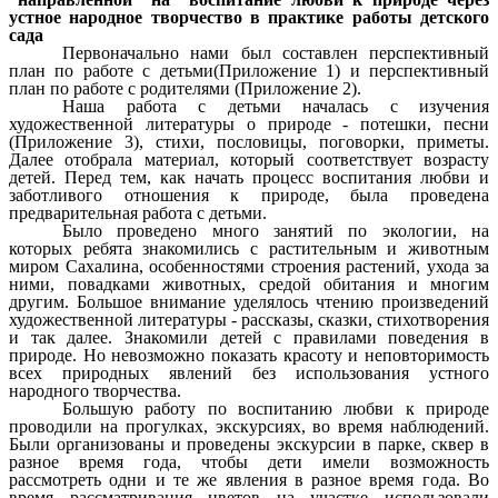
устное народное творчество в практике работы детского
сада
Первоначально нами был составлен перспективный
план по работе с детьми(Приложение 1) и перспективный
план по работе с родителями (Приложение 2).
Наша работа с детьми началась с изучения
художественной литературы о природе - потешки, песни
(Приложение 3), стихи, пословицы, поговорки, приметы.
Далее отобрала материал, который соответствует возрасту
детей. Перед тем, как начать процесс воспитания любви и
заботливого отношения к природе, была проведена
предварительная работа с детьми.
Было проведено много занятий по экологии, на
которых ребята знакомились с растительным и животным
миром Сахалина, особенностями строения растений, ухода за
ними, повадками животных, средой обитания и многим
другим. Большое внимание уделялось чтению произведений
художественной литературы - рассказы, сказки, стихотворения
и так далее. Знакомили детей с правилами поведения в
природе. Но невозможно показать красоту и неповторимость
всех природных явлений без использования устного
народного творчества.
Большую работу по воспитанию любви к природе
проводили на прогулках, экскурсиях, во время наблюдений.
Были организованы и проведены экскурсии в парке, сквер в
разное время года, чтобы дети имели возможность
рассмотреть одни и те же явления в разное время года. Во
время рассматривания цветов на участке использовали