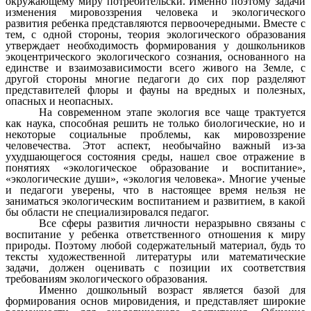
окружающему миру потребительски. Именно поэтому задачи
изменения мировоззрения человека и экологического
развития ребенка представляются первоочередными. Вместе с
тем, с одной стороны, теория экологического образования
утверждает необходимость формирования у дошкольников
экоцентрического экологического сознания, основанного на
единстве и взаимозависимости всего живого на Земле, с
другой стороны многие педагоги до сих пор разделяют
представителей флоры и фауны на вредных и полезных,
опасных и неопасных.
На современном этапе экология все чаще трактуется
как наука, способная решить не только биологические, но и
некоторые социальные проблемы, как мировоззрение
человечества. Этот аспект, необычайно важный из-за
ухудшающегося состояния среды, нашел свое отражение в
понятиях «экологическое образование и воспитание»,
«экологические души», «экология человека». Многие ученые
и педагоги уверены, что в настоящее время нельзя не
заниматься экологическим воспитанием и развитием, в какой
бы области не специализировался педагог.
Все сферы развития личности неразрывно связаны с
воспитание у ребенка ответственного отношения к миру
природы. Поэтому любой содержательный материал, будь то
тексты художественной литературы или математические
задачи, должен оценивать с позиции их соответствия
требованиям экологического образования.
Именно дошкольный возраст является базой для
формирования основ мировидения, и представляет широкие