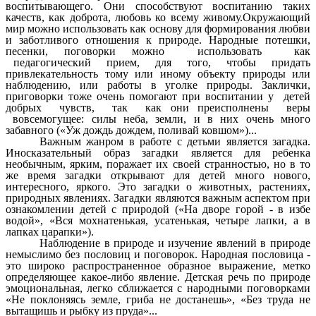
воспитывающего. Они способствуют воспитанию таких
качеств, как доброта, любовь ко всему живому.Окружающий
мир можно использовать как основу для формирования любви
и заботливого отношения к природе. Народные потешки,
песенки, поговорки можно использовать как
педагогический прием, для того, чтобы придать
привлекательность тому или иному объекту природы или
наблюдению, или работы в уголке природы. Заклички,
приговорки тоже очень помогают при воспитании у детей
добрых чувств, так как они преисполнены веры
вовсемогущее: силы неба, земли, и в них очень много
забавного («Уж дождь дождем, поливай ковшом»)...
Важным жанром в работе с детьми является загадка.
Иносказательный образ загадки является для ребенка
необычным, ярким, поражает их своей странностью, но в то
же время загадки открывают для детей много нового,
интересного, яркого. Это загадки о животных, растениях,
природных явлениях. Загадки являются важным аспектом при
ознакомлении детей с природой («На дворе горой - в избе
водой», «Вся мохнатенькая, усатенькая, четыре лапки, а в
лапках царапки»).
Наблюдение в природе и изучение явлений в природе
немыслимо без пословиц и поговорок. Народная пословица -
это широко распространенное образное выражение, метко
определяющее какое-либо явление. Детская речь по природе
эмоциональная, легко сближается с народными поговорками
«Не поклоняясь земле, гриба не достанешь», «Без труда не
вытащишь и рыбку из пруда»...