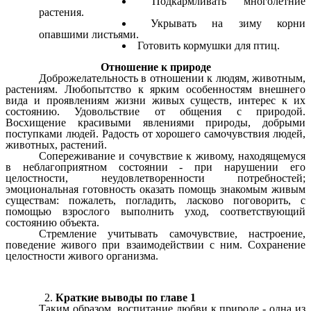
Подкармливать многолетние
растения.
Укрывать на зиму корни
опавшими листьями.
Готовить кормушки для птиц.
Отношение к природе
Доброжелательность в отношении к людям, животным,
растениям. Любопытство к ярким особенностям внешнего
вида и проявлениям жизни живых существ, интерес к их
состоянию. Удовольствие от общения с природой.
Восхищение красивыми явлениями природы, добрыми
поступками людей. Радость от хорошего самочувствия людей,
животных, растений.
Сопереживание и сочувствие к живому, находящемуся
в неблагоприятном состоянии - при нарушении его
целостности, неудовлетворенности потребностей;
эмоциональная готовность оказать помощь знакомым живым
существам: пожалеть, погладить, ласково поговорить, с
помощью взрослого выполнить уход, соответствующий
состоянию объекта.
Стремление учитывать самочувствие, настроение,
поведение живого при взаимодействии с ним. Сохранение
целостности живого организма.
Краткие выводы по главе 1
Таким образом, воспитание любви к природе - одна из