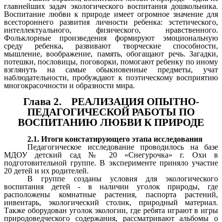
главнейших задач экологического воспитания дошкольника.
Воспитание любви к природе имеет огромное значение для
всестороннего развития личности ребенка: эстетического,
интеллектуального, физического, нравственного.
Фольклорные произведения формируют эмоциональную
среду ребенка, развивают творческие способности,
мышление, воображение, память, обогащают речь. Загадки,
потешки, пословицы, поговорки, помогают ребенку по иному
взглянуть на самые обыкновенные предметы, учат
наблюдательности, пробуждают к поэтическому восприятию
многокрасочности и образности мира.
Глава 2. РЕАЛИЗАЦИЯ ОПЫТНО-
ПЕДАГОГИЧЕСКОЙ РАБОТЫ ПО
ВОСПИТАНИЮ ЛЮБВИ К ПРИРОДЕ
2.1. Итоги констатирующего этапа исследования
Педагогическое исследование проводилось на базе
МДОУ детский сад № 20 «Снегурочка» г. Охи в
подготовительной группе. В эксперименте приняло участие
20 детей и их родителей.
В группе созданы условия для экологического
воспитания детей - в наличии уголок природы, где
расположены комнатные растения, паспорта растений,
инвентарь, экологический столик, природный материал.
Также оборудован уголок экологии, где ребята играют в игры
природоведческого содержания, рассматривают альбомы о