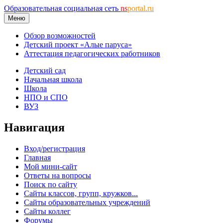
Образовательная социальная сеть
ns
portal.ru
Меню
Обзор возможностей
Детский проект «Алые паруса»
Аттестация педагогических работников
Детский сад
Начальная школа
Школа
НПО и СПО
ВУЗ
Навигация
Вход/регистрация
Главная
Мой мини-сайт
Ответы на вопросы
Поиск по сайту
Сайты классов, групп, кружков...
Сайты образовательных учреждений
Сайты коллег
Форумы