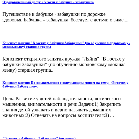
Оздоровительный досуг «В гости к бабушке - забавушке»
Путешествие к бабушке - забавушки по дорожке
здоровья. Бабушка – забавушка беседует с детьми о зиме....
Конспект занятия "В гостях у бабушки Забавушки" (по обучению мордовскому /
мокша/языку) старшая группа
Конспект открытого занятия кружка "Ляйня" "В гостях у
бабушки Забавушки" (по обучению мордовскому /мокша/
языку) старшая группа...
Конспект занятия По ознакомлению с окружающим миром на тему: «В гостях у
бабушки Забавушки».
Цель: Развитие у детей наблюдательности, логического
мышления, внимательности и речи.Задачи:1) Закрепить
знания детей узнавать и верно называть домашних
животных;2) Отвечать на вопросы воспитателя;З) ...
"В гостях у бабушки - Забавушки" (праздник)