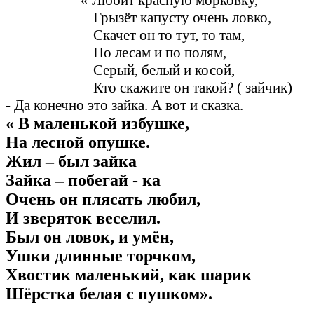
« Любит красную морковку,
Грызёт капусту очень ловко,
Скачет он то тут, то там,
По лесам и по полям,
Серый, белый и косой,
Кто скажите он такой? ( зайчик)
- Да конечно это зайка. А вот и сказка.
« В маленькой избушке,
На лесной опушке.
Жил – был зайка
Зайка – побегай - ка
Очень он плясать любил,
И зверяток веселил.
Был он ловок, и умён,
Ушки длинные торчком,
Хвостик маленький, как шарик
Шёрстка белая с пушком».