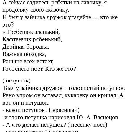
А сейчас садитесь ребятки на лавочку, я
продолжу свою сказочку.
И был у зайчика дружок угадайте … кто же
это?
« Гребешок аленький,
Кафтанчик рябенький,
Двойная бородка,
Важная походка,
Раньше всех встаёт,
Голосисто поёт. Кто же это?
( петушок).
Был у зайчика дружок – голосистый петушок.
Рано утром он вставал, кукареку он кричал. А
вот он и петушок.
- какой петушок? ( красивый)
-и этого петушка нарисовал Ю. А. Васнецов.
- А что делает петушок? ( песенку поёт)
- какую песенку? ( кукареку)