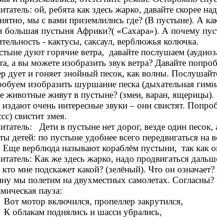
итатель: ой, ребята как здесь жарко, давайте скорее н
нятно, мы с вами приземлились где? (В пустыне). А ка
я большая пустыня Африки?( «Сахара»). А почему пусты
ительность - кактусы, саксаул, верблюжья колючка.
стыне дуют горячие ветра, давайте послушаем (аудиоза
та, а вы можете изобразить звук ветра? Давайте попр
р дует и гоняет знойный песок, как волны. Послушайт
обуем изобразить шуршание песка (дыхательная 
е животные живут в пустыне? (змеи, варан, ящерицы).
 издают очень интересные звуки – они свистят. Попро
ссс) свистит змея.
итатель: Дети в пустыне нет дорог, везде один песок,
ты детей: по пустыне удобнее всего передвигаться на 
. Еще верблюда называют кораблём пустыни, так как о
итатель: Как же здесь жарко, надо продвигаться даль
: кто мне подскажет какой? (зелёный). Что он означает?
нну мы полетим на двухместных самолетах. Согласны? 
мическая пауза:
Вот мотор включился, пропеллер закрутился,
К облакам поднялись и шасси убрались,