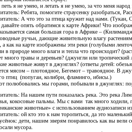
петь я не умею, и летать я не умею, за что меня народ
итатель: Ребята, помогите страусенку разобраться, Рас
итатель: А что это за птица кружит над нами. (Тукан, 
 давайте опять обратимся к карте Африки! Что изображ
называется самая большая гора в Африке – (Килиманд
оводные ручьи, дающие живительную влагу растениям
, а как на карте изображены эти реки (голубыми ленто
ли в природе много влаги и тепла что происходит? (рас
ет много травы и деревьев? (джунгли или тропический 
кие животные живут в джунглях? (ответы детей: обезья
ется мясом – плотоядное, Бегемот – травоядное. В джу
о птиц (попугаи, колибри, фламинго, ибисы.)
от полюбовались мы горами, побывали в джунглях: п
итатель: На нашем пути показалась река. Это река Лим
вья, кокосовые пальмы. Мы с вами так много ходили, 
иканские животные» с использованием аудиозаписи и
итатель: ой кто это к нам торопиться, да это маленький
усёнок: дети, нашим зверям понравилось как вы вели с
осали мусора.