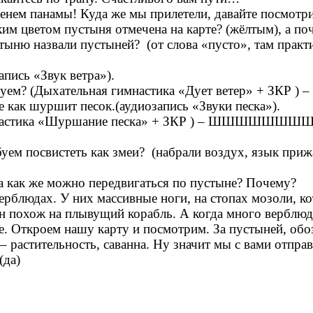
аденем панамы! Куда же мы прилетели, давайте посмотрим
ким цветом пустыня отмечена на карте? (жёлтым), а поч
ню назвали пустыней? (от слова «пусто», там практиче
пись «Звук ветра»).
обуем? (Дыхательная гимнастика «Дует ветер» + ЗКР )
е как шуршит песок.(аудиозапись «Звуки песка»).
гимнастика «Шуршание песка» + ЗКР ) – ШШШШШШШ
буем посвистеть как змеи? (набрали воздух, язык при
 а как же можно передвигаться по пустыне? Почему?
верблюдах. У них массивные ноги, на стопах мозоли, к
н похож на плывущий корабль. А когда много верблюдо
ше. Откроем нашу карту и посмотрим. За пустыней, обо
 – растительность, саванна. Ну значит мы с вами отпра
(да)