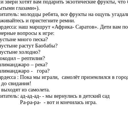
 звери хотят вам подарить экзотические фрукты, что б
ытыми глазами»).
итатель: молодцы ребята, все фрукты на ощупь угадал
аживайтесь и пристегните ремни.
рдесса: наш маршрут «Африка- Саратов». Дети вам понр
ерные вопросы к игре:
пустыне много песка?
 пустыне растут Баобабы?
 пустыне холодно?
рокодил – рептилия?
илиманджаро – река?
илиманджаро - гора?
рдесса : Пока мы играли, самолёт приземлился в горо
, до свидания!
 выходят из самолета.
итатель: ад-ад-ад- - мы вернулись в детский сад
ра-ра- - вот и кончилась игра.