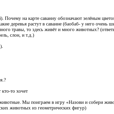
). Почему на карте саванну обозначают зелёным цветом
 какие деревья растут в саванне (баобаб- у него очень ш
и много травы, то здесь живёт и много животных? (отве
ль, слон, и т.д.)
).
я.?
кто-то хочет
и животные. Мы поиграем в игру «Назови и собери жив
нских животных из геометрических фигур)