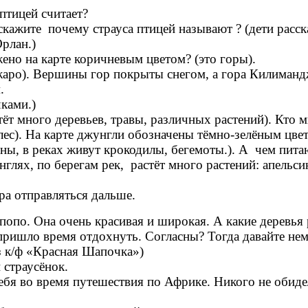
 птицей считает?
скажите почему страуса птицей называют ? (дети расск
Орлан.)
ено на карте коричневым цветом? (это горы).
жаро). Вершины гор покрыты снегом, а гора Килиманд
.
чками.)
тёт много деревьев, травы, различных растений). Кто м
лес). На карте джунгли обозначены тёмно-зелёным цве
ны, в реках живут крокодилы, бегемоты.). А чем пита
нглях, по берегам рек, растёт много растений: апельси
ора отправляться дальше.
попо. Она очень красивая и широкая. А какие деревья 
пришло время отдохнуть. Согласны? Тогда давайте не
з к/ф «Красная Шапочка»)
 страусёнок.
ебя во время путешествия по Африке. Никого не обидел