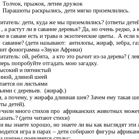
Толчок, прыжок, летим дружок
Парашюты раскрылись, дети мягко приземлились.
итатель: дети, куда же мы приземлились? (ответы детей
 , а растут ли в саванне деревья? Да, но очень редко, а
же в саване есть и трава и экзотические цветы. А есл
саванне? (дети называют: антилопы, жираф, зебра, газе
чит фонограмма «Звуки Африки)
итатель: ой, ребята, а кто это рычит из-за дерева? ( лев
перь попробуйте отгадать мою загадку.
ысокий и пятнистый
иной, длиной шеей
тается он листьями
ьями с деревьев. (жираф.)
, а почему, у жирафа длинная шея? Зачем ему такая ше
еты детей).
чили много стихов про африканских животных может 
казать.? (дети читают стихи)
и вы знаете хорошо, но знаете ли вы как выглядят эт
водится игра в парах – дети собирают фигуры африка
а ширмы появляется страус: