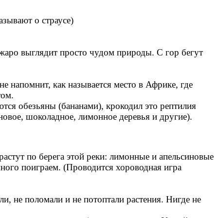
азывают о страусе)
жаро выглядит просто чудом природы. С гор бегут
не напомнит, как называется место в Африке, где
том.
ются обезьяны (бананами), крокодил это рептилия
новое, шоколадное, лимонное деревья и другие).
растут по берега этой реки: лимонные и апельсиновые
много поиграем. (Проводится хороводная игра
и, не поломали и не потоптали растения. Нигде не