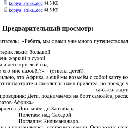
44.5 КБ
kopiya_afrika..doc
44.5 КБ
kopiya_afrika..doc
Предварительный просмотр:
итатель: «Ребята, мы с вами уже много путешествовали
ерик лежит большой
ь жаркий и сухой
и лето круглый год
его мне назовёт?» (ответы детей).
ильно, это Африка, а ещё мы возьмём с собой карту ко
от посмотрите и самолёт за нами прилетел, но прежде ч
-са-са- ждут в пути нас
проводник: Дети, поднимаемся на борт самолёта, расса
атов-Африка»
рдесса: Доплывём до Занзибара
летаем над Сахарой
глядим Килиманджаро.
мы и приземлились, отстегните ремни. Осторожно спуск