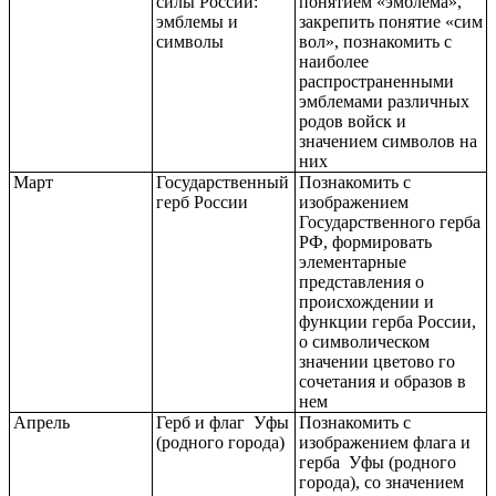
силы России:
понятием «эмблема»,
эмблемы и
закрепить понятие «сим
символы
вол», познакомить с
наиболее
распространенными
эмблемами различных
родов войск и
значением символов на
них
Март
Государственный
Познакомить с
герб России
изображением
Государственного герба
РФ, формировать
элементарные
представления о
происхождении и
функции герба России,
о символическом
значении цветово го
сочетания и образов в
нем
Апрель
Герб и флаг Уфы
Познакомить с
(родного города)
изображением флага и
герба Уфы (родного
города), со значением