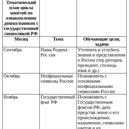
Тематический
план цикла
занятий по
ознакомлению
дошкольников с
государственной
символикой РФ
Месяц
Тема
Обучающие цели,
задачи
Сентябрь
Наша Родина -
Уточнить и углубить
Рос сия
знания и представления
о России (тер ритория,
президент, столица,
язык и др.)
Октябрь
Неофициальные
Познакомить с
символы России
основными
неофициальными
символами России
Ноябрь
Государственный
Познакомить с
флаг РФ
Государственным
флагом РФ, дать
представ ление о его
происхождении,
назначении, символике
цветов и их