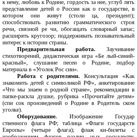
к нему, любовь к Родине, гордость за нее, углуб лять
представление детей о России как о государстве, в
котором они живут (столи ца, президент);
способствовать развитию грамматического строя
речи, связной ре чи, обогащать словарный запас;
расширять кругозор; поддерживать познавательный
интерес к истории страны.
Предварительная работа.
Заучивание
стихотворений, дидактическая игра «Бе лый-синий-
красный», слушание песен о Родине, подбор
материала в «Уголок Рос сии».
Работа с родителями.
Консультация «Как
знакомить детей с символикой РФ», анкетирование
«Что мы знаем о родной стране», рекомендации в
папке-раскла душке, рубрика «Прочитайте детям»
(спи сок произведений о Родине в Родитель ском
уголке).
Оборудование.
Изображение Государ
ственного флага РФ; таблица «Флаги государств
Европы» (четыре флага); флаж ки-билеты с
изображением флагов различ ных государств;