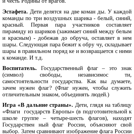
и честь Родины от врагов.
Эстафета.
Дети делятся на две коман ды. У каждой
команды по три воздушных шарика - белый, синий,
красный. Первая пара участников составляет
пирамиду из шариков (зажимает синий между белым
и красным) - добежав до обруча, оставляет в нем
шары. Следующая пара бежит к обру чу, складывает
шары в правильном поряд ке и возвращается с ними
к команде. И т.д.
Воспитатель.
Государственный флаг – это знак
(символ) свободы, независимос ти,
самостоятельности государства. Как вы думаете,
зачем нужен флаг? (Флаг нужен, чтобы служить
отличительным знаком, объединять людей.)
Игра «В дальние страны».
Дети, глядя на таблицу
«Флаги государств Европы» (в подготовительной к
школе группе – четыре-шесть флагов), находят
Государствен ный флаг России, объясняют свой
выбор. Затем сравнивают изображение флага России