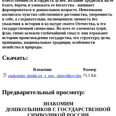
ответственность и гордость за нее, желание трудиться на ее
благо, беречь и умножать ее богатства - начинает
формироваться в дошкольном возрасте. Невозможно
воспитать чувство собственного достоинства, уверенность
в себе, а следовательно, полноценную личность без
уважения к истории и культуре своего Отечества, к его
государственной символике. Во всех ее элементах (герб,
флаг, гимн) заложен глубочайший смысл: они отражают
историю происхождения государства, его структуру, цели,
принципы, национальные традиции, особенности
хозяйства и природы.
Скачать:
Вложение
Размер
75.5 КБ
znakomim_doshk-ov_s_gos._simvolikoy.doc
Предварительный просмотр:
ЗНАКОМИМ
ДОШКОЛЬНИКОВ С ГОСУДАРСТВЕННОЙ
СИМВОЛИКОЙ РОССИИ