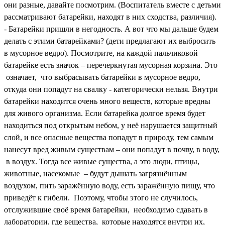
они разные, давайте посмотрим. (Воспитатель вместе с детьми
рассматривают батарейки, находят в них сходства, различия).
- Батарейки пришли в негодность. А вот что мы дальше будем
делать с этими батарейками? (дети предлагают их выбросить
в мусорное ведро). Посмотрите, на каждой пальчиковой
батарейке есть значок – перечеркнутая мусорная корзина. Это
означает, что выбрасывать батарейки в мусорное ведро,
откуда они попадут на свалку - категорически нельзя. Внутри
батарейки находится очень много веществ, которые вредны
для живого организма. Если батарейка долгое время будет
находиться под открытым небом, у неё нарушается защитный
слой, и все опасные вещества попадут в природу, тем самым
нанесут вред живым существам – они попадут в почву, в воду,
в воздух. Тогда все живые существа, а это люди, птицы,
животные, насекомые – будут дышать загрязнённым
воздухом, пить заражённую воду, есть заражённую пищу, что
приведёт к гибели. Поэтому, чтобы этого не случилось,
отслужившие своё время батарейки, необходимо сдавать в
лаборатории, где вещества, которые находятся внутри их,