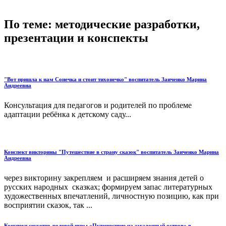
По теме: методические разработки,
презентации и конспекты
"Вот пришла к нам Сонечка и стоит тихонечко" воспитатель Заиченко Марина
Андреевна
Консультация для педагогов и родителей по проблеме
адаптации ребёнка к детскому саду...
Конспект викторины "Путешествие в страну сказок" воспитатель Заиченко Марина
Андреевна
через викторину закрепляем и расширяем знания детей о
русских народных сказках; формируем запас литературных
художественных впечатлений, личностную позицию, как при
восприятии сказок, так ...
Конспект сюжетно-ролевой игры «Путешествие на загадочный остров» в