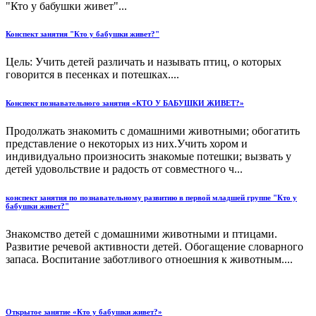
"Кто у бабушки живет"...
Конспект занятия "Кто у бабушки живет?"
Цель: Учить детей различать и называть птиц, о которых
говорится в песенках и потешках....
Конспект познавательного занятия «КТО У БАБУШКИ ЖИВЕТ?»
Продолжать знакомить с домашними животными; обогатить
представление о некоторых из них.Учить хором и
индивидуально произносить знакомые потешки; вызвать у
детей удовольствие и радость от совместного ч...
конспект занятия по познавательному развитию в первой младшей группе "Кто у
бабушки живет?"
Знакомство детей с домашними животными и птицами.
Развитие речевой активности детей. Обогащение словарного
запаса. Воспитание заботливого отноешния к животным....
Открытое занятие «Кто у бабушки живет?»