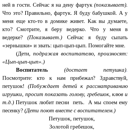
ней в гости. Сейчас я на дену фартук
(показывает).
Что это? Правильно, фартук. Я буду бабушкой. А у
меня еще кто-то в домике живет. Как вы думаете,
кто? Смотрите, я беру ведерко. Что у меня в
ведерке?
(Показывает.)
Сейчас я буду сыпать
«зернышки» и звать: цып-цып-цып. Помогайте мне.
(Дети,
подражая воспитателю, произносят:
«Цып-цып-цып».)
Воспитатель
(достает петушка)
.
Посмотрите: кто к нам прибежал? Здравствуй,
петушок!
(Побуждает детей к рассматриванию
игрушки, просит показать голову, гребешок, клюв и
т.д.)
Петушок любит песни петь. А мы споем ему
песенку?
(Дети поют вместе с воспитателем.)
Петушок, петушок,
Золотой гребешок,