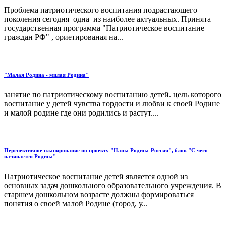
Проблема патриотического воспитания подрастающего
поколения сегодня одна из наиболее актуальных. Принята
государственная программа "Патриотическое воспитание
граждан РФ" , ориетированая на...
"Малая Родина - милая Родина"
занятие по патриотическому воспитанию детей. цель которого
воспитание у детей чувства гордости и любви к своей Родине
и малой родине где они родились и растут....
Перспективное планирование по проекту "Наша Родина-Россия", блок "С чего
начинается Родина"
Патриотическое воспитание детей является одной из
основных задач дошкольного образовательного учреждения. В
старшем дошкольном возрасте должны формироваться
понятия о своей малой Родине (город, у...