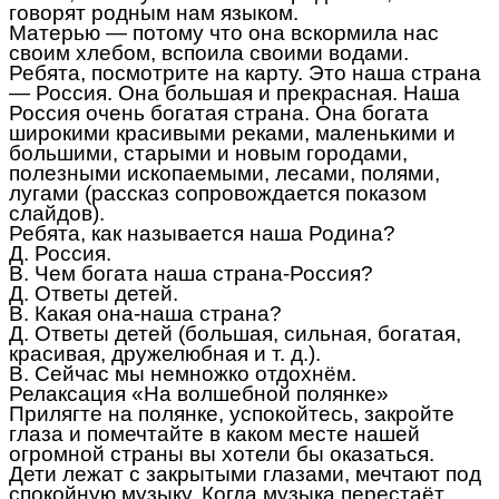
говорят родным нам языком.
Матерью — потому что она вскормила нас
своим хлебом, вспоила своими водами.
Ребята, посмотрите на карту. Это наша страна
— Россия. Она большая и прекрасная. Наша
Россия очень богатая страна. Она богата
широкими красивыми реками, маленькими и
большими, старыми и новым городами,
полезными ископаемыми, лесами, полями,
лугами (рассказ сопровождается показом
слайдов).
Ребята, как называется наша Родина?
Д. Россия.
В. Чем богата наша страна-Россия?
Д. Ответы детей.
В. Какая она-наша страна?
Д. Ответы детей (большая, сильная, богатая,
красивая, дружелюбная и т. д.).
В. Сейчас мы немножко отдохнём.
Релаксация «На волшебной полянке»
Прилягте на полянке, успокойтесь, закройте
глаза и помечтайте в каком месте нашей
огромной страны вы хотели бы оказаться.
Дети лежат с закрытыми глазами, мечтают под
спокойную музыку. Когда музыка перестаёт