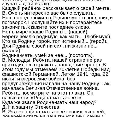
звучать, дети встают.
Каждый ребёнок рассказывает о своей мечте.
В. Очень интересно вас было слушать.
Наш народ сложил о Родине много пословиц и
поговорок. Послушайте их и постарайтесь
закончить, скажите последнее слово.
Нет в мире краше Родины... (нашей).
Береги землю родимую, как мать... (любимую).
Кто за Родину горой, тот истинный... (герой).
Для Родины своей ни сил, ни жизни не...
(жалей).
Родина-мать, умей за неё... (постоять).
В. Молодцы! Ребята, нашей стране не раз
приходилось отражать нападение врагов. В
этом году мы отмечаем 70-летие Победы над
фашистской Германией. Летом 1941 года, 22
июня гитлеровские войска без
предупреждения напали на нашу Родину. Так
началась Великая Отечественная война.
Ребята, посмотрите на этот плакат. Он
называется «Родина-мать зовёт».
Куда же звала Родина-мать наш народ?
Д. На защиту Отечества.
В. Эта женщина-мать зовёт своих сыновей,
дочерей встать на защиту Родины. Какими