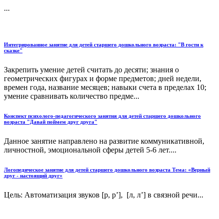
...
Интегрированное занятие для детей старшего дошкольного возраста: "В гости к
сказке"
Закрепить умение детей считать до десяти; знания о
геометрических фигурах и форме предметов; дней недели,
времен года, название месяцев; навыки счета в пределах 10;
умение сравнивать количество предме...
Конспект психолого-педагогического занятия для детей старшего дошкольного
возраста "Давай поймем друг друга"
Данное занятие направлено на развитие коммуникативной,
личностной, эмоциональной сферы детей 5-6 лет....
Логопедическое занятие для детей старшего дошкольного возраста Тема: «Верный
друг - настоящий друг»
Цель: Автоматизация звуков [р, р’], [л, л’] в связной речи...