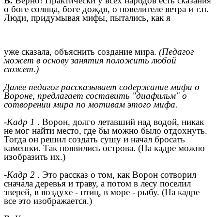
В.
Верно! Практически у всех народов есть сказания
о боге солнца, боге дождя, о повелителе ветра и т.п.
Люди, придумывая мифы, пытались, как я
уже сказала, объяснить создание мира.
(Педагог
может в основу занятия положить любой
сюжет.)
Далее педагог рассказывает содержание мифа о
Вороне, предлагает составить "диафильм" о
сотворении мира по мотивам этого мифа.
-Кадр 1
. Ворон, долго летавший над водой, никак
не мог найти место, где бы можно было отдохнуть.
Тогда он решил создать сушу и начал бросать
камешки. Так появились острова. (На кадре можно
изобразить их.)
-Кадр 2
. Это рассказ о том, как Ворон сотворил
сначала деревья и траву, а потом в лесу поселил
зверей, в воздухе - птиц, в море - рыбу. (На кадре
все это изображается.)