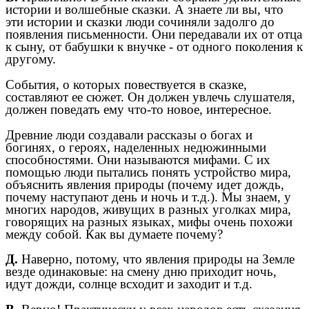
истории и волшебные сказки. А знаете ли вы, что
эти истории и сказки люди сочиняли задолго до
появления письменности. Они передавали их от отца
к сыну, от бабушки к внучке - от одного поколения к
другому.
События, о которых повествуется в сказке,
составляют ее сюжет. Он должен увлечь слушателя,
должен поведать ему что-то новое, интересное.
Древние люди создавали рассказы о богах и
богинях, о героях, наделенных недюжинными
способностями. Они называются мифами. С их
помощью люди пытались понять устройство мира,
объяснить явления природы (почему идет дождь,
почему наступают день и ночь и т.д.). Мы знаем, у
многих народов, живущих в разных уголках мира,
говорящих на разных языках, мифы очень похожи
между собой. Как вы думаете почему?
Д.
Наверно, потому, что явления природы на Земле
везде одинаковые: на смену дню приходит ночь,
идут дожди, солнце всходит и заходит и т.д.