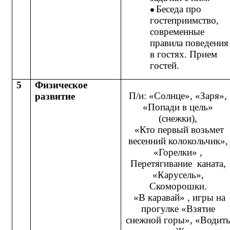
Беседа про
гостеприимство,
современные
правила поведения
в гостях. Прием
гостей.
5
Физическое
П/и: «Солнце», «Заря»,
развитие
«Попади в цель»
(снежки),
«Кто первый возьмет
весенний колокольчик»,
«Горелки» ,
Перетягивание каната,
«Карусель»,
Скоморошки.
«В каравай» , игры на
прогулке «Взятие
снежной горы», «Водит