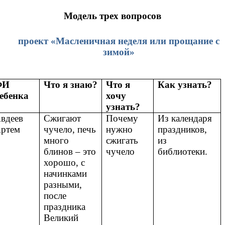
Модель трех вопросов
проект «Масленичная неделя или прощание с
зимой»
ФИ
Что я знаю?
Что я
Как узнать?
ебенка
хочу
узнать?
вдеев
Сжигают
Почему
Из календаря
ртем
чучело, печь
нужно
праздников,
много
сжигать
из
блинов – это
чучело
библиотеки.
хорошо, с
начинками
разными,
после
праздника
Великий