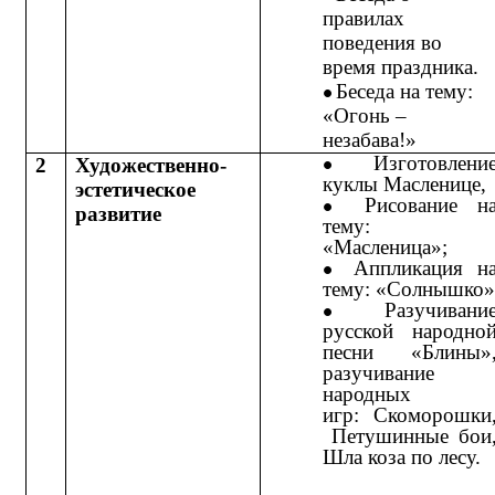
правилах
поведения во
время праздника.
Беседа на тему:
«Огонь –
незабава!»
Изготовлени
2
Художественно-
куклы Масленице,
эстетическое
Рисование н
развитие
тему:
«Масленица»;
Аппликация н
тему: «Солнышко»
Разучивани
русской народно
песни «Блины»
разучивание
народных
игр:
Скоморошки
Петушинные бои
Шла коза по лесу.