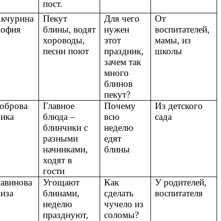
пост.
кчурина
Пекут
Для чего
От
офия
блины, водят
нужен
воспитателей,
хороводы,
этот
мамы, из
песни поют
праздник,
школы
зачем так
много
блинов
пекут?
оброва
Главное
Почему
Из детского
ика
блюда –
всю
сада
блинчики с
неделю
разными
едят
начинками,
блины
ходят в
гости
авинова
Угощают
Как
У родителей,
иза
блинами,
сделать
воспитателя
неделю
чучело из
празднуют,
соломы?