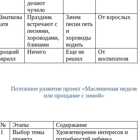
делают
чучело
маткова
Праздник
Зачем
От взрослых
атя
встречают с
песни петь
песнями,
и
хороводами,
хороводы
блинами
водить
роцкий
Ничего
Еще не
От
ирилл
решил
воспитателя
Поэтапное развитие проект
«Масленичная неделя
или прощание с зимой»
№
Этапы
Содержание
1
Выбор темы
Удовлетворение интересов и
проекта
потребностей ребенка,