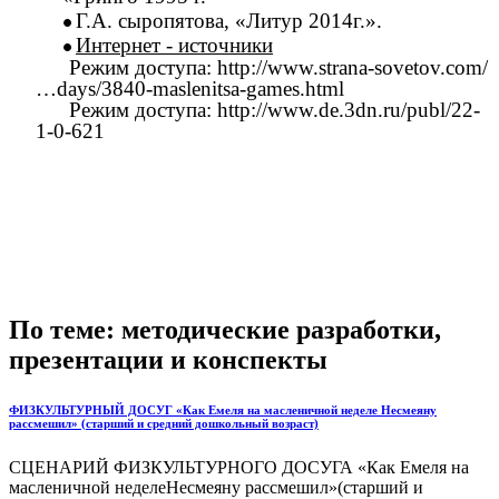
Г.А. сыропятова, «Литур 2014г.».
Интернет - источники
Режим доступа: http://www.strana-sovetov.com/
…days/3840-maslenitsa-games.html
Режим доступа: http://www.de.3dn.ru/publ/22-
1-0-621
По теме: методические разработки,
презентации и конспекты
ФИЗКУЛЬТУРНЫЙ ДОСУГ «Как Емеля на масленичной неделе Несмеяну
рассмешил» (старший и средний дошкольный возраст)
СЦЕНАРИЙ ФИЗКУЛЬТУРНОГО ДОСУГА «Как Емеля на
масленичной неделеНесмеяну рассмешил»(старший и