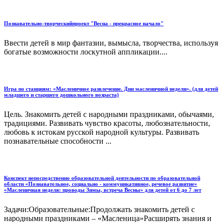
Познавательно-творческийпроект "Весна - прекрасное начало"
Ввести детей в мир фантазии, вымысла, творчества, используя
богатые возможности лоскутной аппликации....
Игра по станциям: «Масленичное развлечение. Дни масленичной недели». (для детей
младшего и старшего дошкольного возраста)
Цель. Знакомить детей с народными праздниками, обычаями,
традициями. Развивать чувство красоты, любознательности,
любовь к истокам русской народной культуры. Развивать
познавательные способности ...
Конспект непосредственно образовательной деятельности по образовательной
области «Познавательное, социально - коммуникативное, речевое развитие»
«Масленичная неделя: проводы Зимы, встреча Весны» для детей от 6 до 7 лет
Задачи:Образовательные:Продолжать знакомить детей с
народными праздниками – «Масленица»Расширять знания и