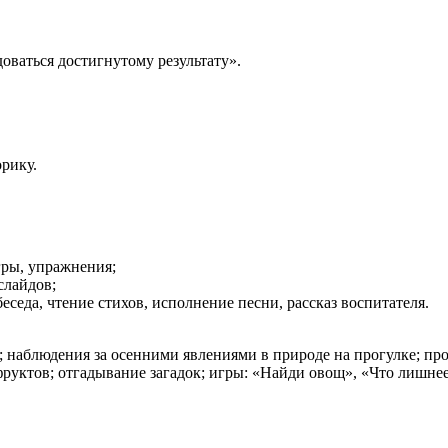
доваться достигнутому результату».
орику.
гры, упражнения;
слайдов;
беседа, чтение стихов, исполнение песни, рассказ воспитателя.
; наблюдения за осенними явлениями в природе на прогулке; про
руктов; отгадывание загадок; игры: «Найди овощ», «Что лишнее