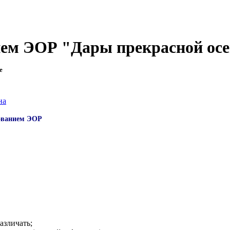
ем ЭОР "Дары прекрасной осе
е
на
зованием ЭОР
азличать;