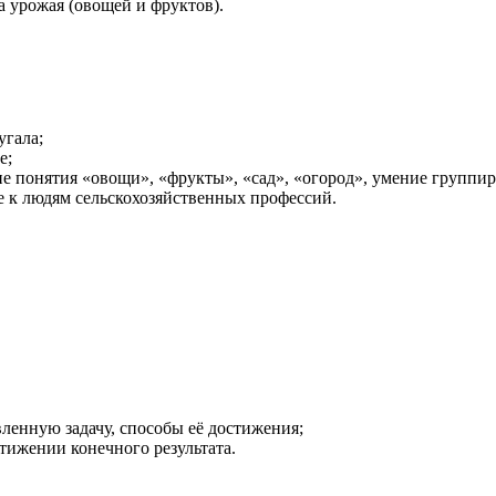
а урожая (овощей и фруктов).
угала;
е;
 понятия «овощи», «фрукты», «сад», «огород», умение группиро
е к людям сельскохозяйственных профессий.
;
ленную задачу, способы её достижения;
стижении конечного результата.