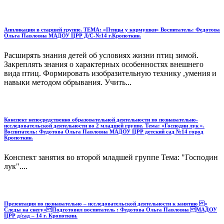
Аппликация в старшей группе. ТЕМА: «Птицы у кормушки» Воспитатель: Федотова
Ольга Павловна МАДОУ ЦРР Д/С-№14 г.Кропоткин.
Расширять знания детей об условиях жизни птиц зимой.
Закреплять знания о характерных особенностях внешнего
вида птиц. Формировать изобразительную технику ,умения и
навыки методом обрывания. Учить...
Конспект непосредственно образовательной деятельности по познавательно-
исследовательской деятельности во 2 младшей группе. Тема: «Господин лук ».
Воспитатель: Федотова Ольга Павловна МАДОУ ЦРР детский сад №14 город
Кропоткин.
Конспект занятия во второй младшей группе Тема: "Господин
лук"....
Презентация по познавательно – исследовательской деятельности к занятию «
Следы на снегу» Подготовил воспитатель : Федотова Ольга Павловна МАДОУ
ЦРР д/сад – 14 г. Кропоткин.