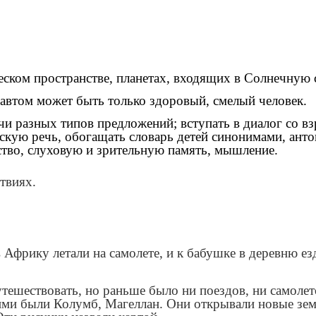
еском пространстве, планетах, входящих в Солнечную 
навтом может быть только здоровый, смелый человек.
чи разных типов предложений; вступать в диалог со в
скую речь, обогащать словарь детей синонимами, анто
тво, слуховую и зрительную память, мышление.
твиях.
фрику летали на самолете, и к бабушке в деревню езд
утешествовать, но раньше было ни поездов, ни самолет
ми были Колумб, Магеллан. Они открывали новые земл