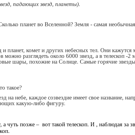
звезд, падающих звезд, планеты)
.
 Сколько планет во Вселенной? Земля - самая необычна
 и планет, комет и других небесных тел. Они кажутс
в можно разглядеть около 6000 звезд, а в телескоп -2 
овые шары, похожие на Солнце. Самые горячие звезды 
это такое?
зд на небе, каждое созвездие имеет свое название, на
дающих какую-либо фигуру.
а чуть позже – вот такой телескоп. И , наблюдая за з
коп.