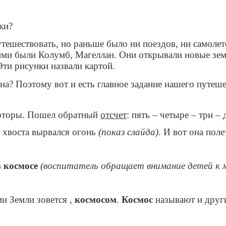
ки?
утешествовать, но раньше было ни поездов, ни самолет
ми были Колумб, Магеллан. Они открывали новые земл
Эти рисунки назвали картой.
на? Поэтому вот и есть главное задание нашего путеше
моторы. Пошел обратный
отсчет
: пять – четыре – три – 
е хвоста вырвался огонь
(показ слайда)
. И вот она поле
в
космосе
(воспитатель обращает внимание детей к 
и Земли зовется ,
космосом
.
Космос
называют и друг