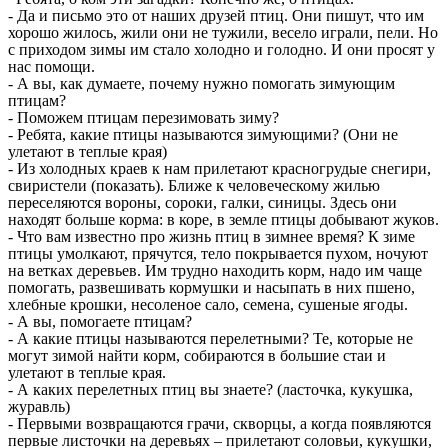
-
- Да и письмо это от наших друзей птиц. Они пишут, что им
хорошо жилось, жили они не тужили, весело играли, пели. Но
с приходом зимы им стало холодно и голодно. И они просят у
нас помощи.
- А вы, как думаете, почему нужно помогать зимующим
птицам?
- Поможем птицам перезимовать зиму?
- Ребята, какие птицы называются зимующими? (Они не
улетают в теплые края)
- Из холодных краев к нам прилетают красногрудые снегири,
свиристели (показать). Ближе к человеческому жилью
переселяются вороны, сороки, галки, синицы. Здесь они
находят больше корма: в коре, в земле птицы добывают жуков.
- Что вам известно про жизнь птиц в зимнее время? К зиме
птицы умолкают, прячутся, тело покрывается пухом, ночуют
на ветках деревьев. Им трудно находить корм, надо им чаще
помогать, развешивать кормушки и насыпать в них пшено,
хлебные крошки, несоленое сало, семена, сушеные ягоды.
- А вы, помогаете птицам?
- А какие птицы называются перелетными? Те, которые не
могут зимой найти корм, собираются в большие стаи и
улетают в теплые края.
- А каких перелетных птиц вы знаете? (ласточка, кукушка,
журавль)
- Первыми возвращаются грачи, скворцы, а когда появляются
первые листочки на деревьях – прилетают соловьи, кукушки,