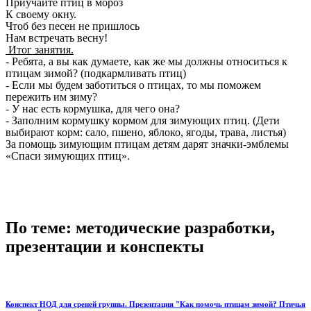
Приучайте птиц в мороз
К своему окну.
Чтоб без песен не пришлось
Нам встречать весну!
Итог занятия.
- Ребята, а вы как думаете, как же мы должны относиться к
птицам зимой? (подкармливать птиц)
- Если мы будем заботиться о птицах, то мы поможем
пережить им зиму?
- У нас есть кормушка, для чего она?
- Заполним кормушку кормом для зимующих птиц. (Дети
выбирают корм: сало, пшено, яблоко, ягоды, трава, листья)
За помощь зимующим птицам детям дарят значки-эмблемы
«Спаси зимующих птиц».
По теме: методические разработки,
презентации и конспекты
Конспект НОД для среней группы. Презентация "Как помочь птицам зимой? Птичья