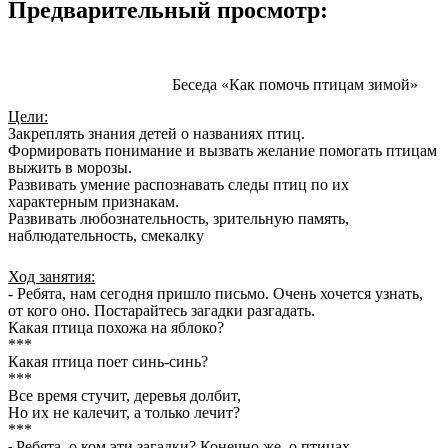
Предварительный просмотр:
Беседа «Как помочь птицам зимой»
Цели:
Закреплять знания детей о названиях птиц.
Формировать понимание и вызвать желание помогать птицам
выжить в морозы.
Развивать умение распознавать следы птиц по их
характерным признакам.
Развивать любознательность, зрительную память,
наблюдательность, смекалку
Ход занятия:
- Ребята, нам сегодня пришло письмо. Очень хочется узнать,
от кого оно. Постарайтесь загадки разгадать.
Какая птица похожа на яблоко?
***
Какая птица поет синь-синь?
***
Все время стучит, деревья долбит,
Но их не калечит, а только лечит?
***
Ребята, о ком эти загадки? Конечно же, о птицах.