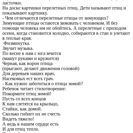
ласточки.
На доске картинки перелетных птиц. Дети называют птиц и
показывают картинку.
- Чем отличаются перелетные птицы от зимующих?
Зимующие птицы остаются зимовать с человеком. И без
помощи человека им не обойтись. А перелетные с приходом
осени, когда становится холодно, собираются в стаи и улетают
в теплые края.
Физминутка.
Звучит музыка.
По весне к нам с юга мчится
(машут руками и кружится)
Черная, как ворон птица
(прыгают, делают движения головой)
Для деревьев наших врач,
Насекомых ест всех грач.
- Как нужно заботиться о птица зимой?
Ребенок читает стихотворение:
Покормите птиц зимой!
Пусть со всех концов
К нам слетятся на крыльцо,
Стайки, как домой.
Сколько гибнет их не счесть
Видеть тяжело!
А ведь в нашем сердце есть
И для птиц тепло.