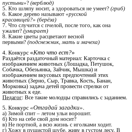
пустыни»
?
(верблюд)
5. Кто шляпу носит, а здороваться не умеет?
(гриб)
6. Какое дерево называют
«русской
красавицей?»
(берёза)
7. Что случится с пчелой, после того, как она
ужалит?
(умирает)
8. Какие цветы расцветают весной
первыми?
(подснежник, мать и мачеха)
«
Кто что ест?
»
4. Конкурс
Раздаётся раздаточный материал: Карточка с
изображением животных (Лошадка, Петушок,
Собачка, Обезьянка, Зайчик, Мышка) и
изображением вкусовых предпочтений этих
животных (Зерно, Сыр, Травка, Кость, Банан,
Морковка) задача детей провести стрелки от
животных к еде.
Педагог
: Все такие молодцы справились с заданием.
«Отгадай загадки»
.
5. Конкурс
а) Зимой спит – летом ульи ворошит.
б) Кто на себе свой дом носит?
в) Не портной, а всю жизнь с иголками ходит.
г) Хожу в пушистой шубе, живу в густом лесу. В