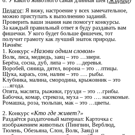
жираф
6. У какого животного самая длинная шея
(
)
Педагог
: Я вижу, настроение у всех замечательное,
можно приступать к выполнению заданий.
Проверить ваши знания нам помогут конкурсы.
За каждый правильный ответ я буду раздавать вам
фишечки. У кого будет больше фишечек, тот
получит грамоту как лучший знаток природы.
Начнём:
«Назови одним словом»
1. Конкурс
Волк, лиса, медведь, заяц – это …звери.
Берёза, сосна, дуб, липа – это …деревья.
Воробей, синица, дятел, ворона – это …птицы.
Щука, карась, сом, налим – это …. рыбы.
Клубника, малина, смородина, крыжовник – это
….ягода.
Опята, маслята, рыжики, грузди – это …грибы.
Бабочка, комар, стрекоза, муха – это …. насекомые.
Ромашка, роза, тюльпан, мак – это …цветы.
«
Кто где живет?»
2. Конкурс
Раздаётся раздаточный материал: Карточка с
изображением животных (Пингвин, Верблюд,
Тюлень, Обезьяна, Слон, Волк, Заяц) и