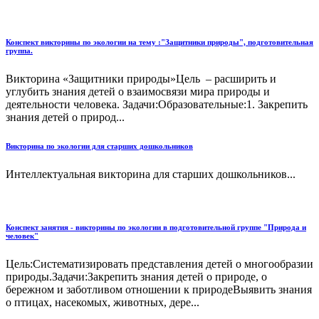
Конспект викторины по экологии на тему :"Защитники природы", подготовительная
группа.
Викторина «Защитники природы»Цель – расширить и
углубить знания детей о взаимосвязи мира природы и
деятельности человека. Задачи:Образовательные:1. Закрепить
знания детей о природ...
Викторина по экологии для старших дошкольников
Интеллектуальная викторина для старших дошкольников...
Конспект занятия - викторины по экологии в подготовительной группе "Природа и
человек"
Цель:Систематизировать представления детей о многообразии
природы.Задачи:Закрепить знания детей о природе, о
бережном и заботливом отношении к природеВыявить знания
о птицах, насекомых, животных, дере...