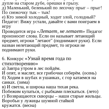
дупле на старом дубе, орешки я грызу.
д) Маленький, беленький по лесочку прыг – прыг!
По снежочку тык – тык!
е) Кто зимой холодный, ходит злой, голодный?
Педагог: Вижу устали, давайте с вами поиграем в
игру
«Летает, не летает»
Проводится игра
Педагог
произносит слова. Если он называет летающий
предмет, игроки "летают" (поднимают руки). Если
назван нелетающий предмет, то игроки не
поднимают руки.
«Узнай время года по
6. Конкурс
стихотворению»
а) Завтра утром в лес пойдём.
И опят, и маслят, все грибочки соберём. (осень)
б) Ходим в шубах и ушанках, с гор катаемся на
санках. (зима)
в) И светла, и широка наша тихая река.
Побежим купаться, с рыбками плескаться. (лето)
г) Возвращаются скворцы – наши старые жильцы.
Воробьи у лужицы шумной стайкой
кружатся. (весна)