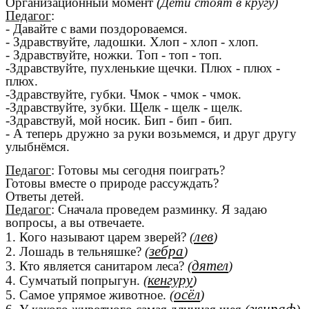
Организационный момент
(Дети стоят в кругу)
Педагог
:
- Давайте с вами поздороваемся.
- Здравствуйте, ладошки. Хлоп - хлоп - хлоп.
- Здравствуйте, ножки. Топ - топ - топ.
-Здравствуйте, пухленькие щечки. Плюх - плюх -
плюх.
-Здравствуйте, губки. Чмок - чмок - чмок.
-Здравствуйте, зубки. Щелк - щелк - щелк.
-Здравствуй, мой носик. Бип - бип - бип.
- А теперь дружно за руки возьмемся, и друг другу
улыбнёмся.
Педагог
: Готовы мы сегодня поиграть?
Готовы вместе о природе рассуждать?
Ответы детей.
Педагог
: Сначала проведем разминку. Я задаю
вопросы, а вы отвечаете.
лев
1. Кого называют царем зверей?
(
)
зебра
2. Лошадь в тельняшке?
(
)
дятел
3. Кто является санитаром леса?
(
)
кенгуру
4. Сумчатый попрыгун.
(
)
осёл
5. Самое упрямое животное.
(
)