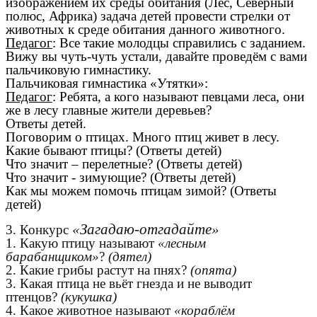
изображением их среды обитания (Лес, Северный
полюс, Африка) задача детей провести стрелки от
животных к среде обитания данного животного.
Педагог
: Все такие молодцы справились с заданием.
Вижу вы чуть-чуть устали, давайте проведём с вами
пальчиковую гимнастику.
Пальчиковая гимнастика «Утятки»:
Педагог
: Ребята, а кого называют певцами леса, они
же в лесу главные жители деревьев?
Ответы детей.
Поговорим о птицах. Много птиц живет в лесу.
Какие бывают птицы? (Ответы детей)
Что значит – перелетные? (Ответы детей)
Что значит - зимующие? (Ответы детей)
Как мы можем помочь птицам зимой? (Ответы
детей)
«Загадаю-отгадайте»
3. Конкурс
1. Какую птицу называют
«лесным
барабанщиком»
?
(дятел)
2. Какие грибы растут на пнях?
(опята)
3. Какая птица не вьёт гнезда и не выводит
птенцов?
(кукушка)
4. Какое животное называют
«кораблём