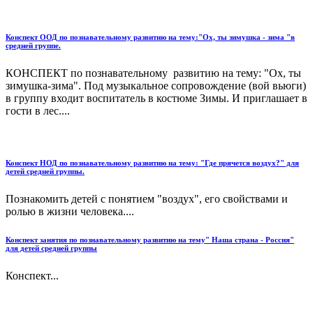
Конспект ООД по познавательному развитию на тему:"Ох, ты зимушка - зима "в
средней группе.
КОНСПЕКТ по познавательному развитию на тему: "Ох, ты
зимушка-зима". Под музыкальное сопровождение (вой вьюги)
в группу входит воспитатель в костюме Зимы. И приглашает в
гости в лес....
Конспект НОД по познавательному развитию на тему: "Где прячется воздух?" для
детей средней группы.
Познакомить детей с понятием "воздух", его свойствами и
ролью в жизни человека....
Конспект занятия по познавательному развитию на тему" Наша страна - Россия"
для детей средней группы
Конспект...