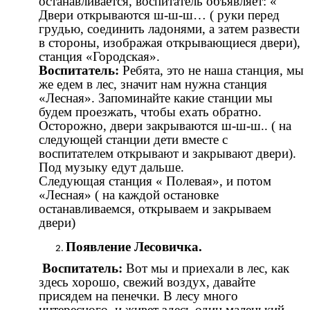
останавливается, воспитатель объявляет: «
Двери открываются ш-ш-ш… ( руки перед
грудью, соединить ладонями, а затем развести
в стороны, изображая открывающиеся двери),
станция «Городская».
Воспитатель:
Ребята, это не наша станция, мы
же едем в лес, значит нам нужна станция
«Лесная». Запоминайте какие станции мы
будем проезжать, чтобы ехать обратно.
Осторожно, двери закрываются ш-ш-ш.. ( на
следующей станции дети вместе с
воспитателем открывают и закрывают двери).
Под музыку едут дальше.
Следующая станция « Полевая», и потом
«Лесная» ( на каждой остановке
останавливаемся, открываем и закрываем
двери)
Появление Лесовичка.
Воспитатель:
Вот мы и приехали в лес, как
здесь хорошо, свежий воздух, давайте
присядем на пенечки. В лесу много
интересного, и живет здесь один маленький