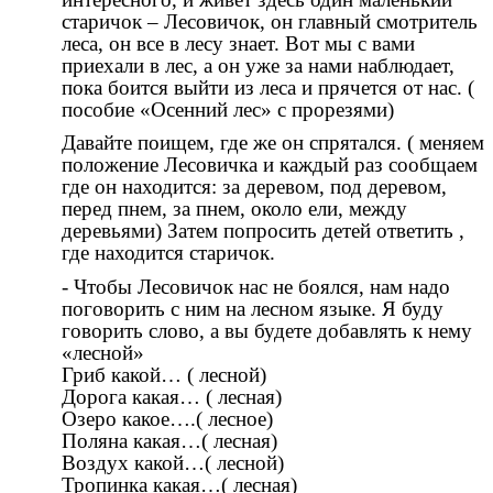
старичок – Лесовичок, он главный смотритель
леса, он все в лесу знает. Вот мы с вами
приехали в лес, а он уже за нами наблюдает,
пока боится выйти из леса и прячется от нас. (
пособие «Осенний лес» с прорезями)
Давайте поищем, где же он спрятался. ( меняем
положение Лесовичка и каждый раз сообщаем
где он находится: за деревом, под деревом,
перед пнем, за пнем, около ели, между
деревьями) Затем попросить детей ответить ,
где находится старичок.
- Чтобы Лесовичок нас не боялся, нам надо
поговорить с ним на лесном языке. Я буду
говорить слово, а вы будете добавлять к нему
«лесной»
Гриб какой… ( лесной)
Дорога какая… ( лесная)
Озеро какое….( лесное)
Поляна какая…( лесная)
Воздух какой…( лесной)
Тропинка какая…( лесная)